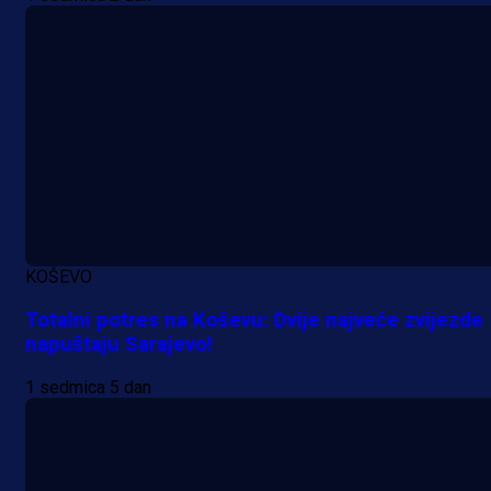
KOŠEVO
Totalni potres na Koševu: Dvije najveće zvijezde
napuštaju Sarajevo!
1 sedmica 5 dan