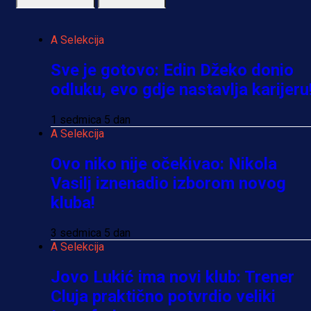
A Selekcija
Sve je gotovo: Edin Džeko donio
odluku, evo gdje nastavlja karijeru
1 sedmica 5 dan
A Selekcija
Ovo niko nije očekivao: Nikola
Vasilj iznenadio izborom novog
kluba!
3 sedmica 5 dan
A Selekcija
Jovo Lukić ima novi klub: Trener
Cluja praktično potvrdio veliki