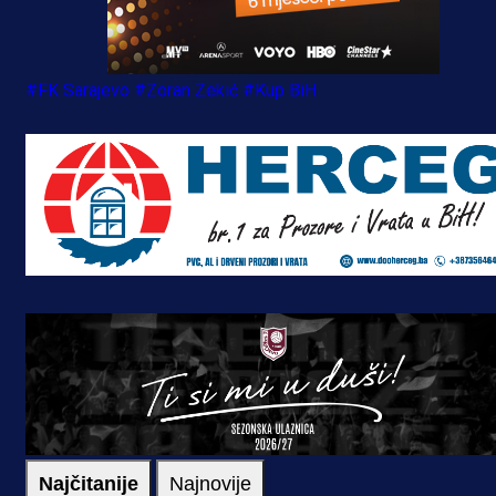
#FK Sarajevo
#Zoran Zekić
#Kup BiH
Najčitanije
Najnovije