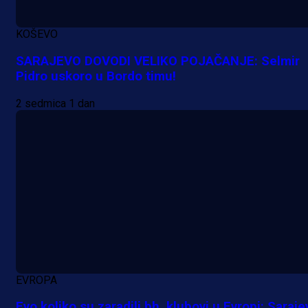
reprezentativca!
KOŠEVO
1 dan 19 h
SARAJEVO DOVODI VELIKO POJAČANJE: Selmir
Pidro uskoro u Bordo timu!
2 sedmica 1 dan
EVROPA
Evo koliko su zaradili bh. klubovi u Evropi: Saraje