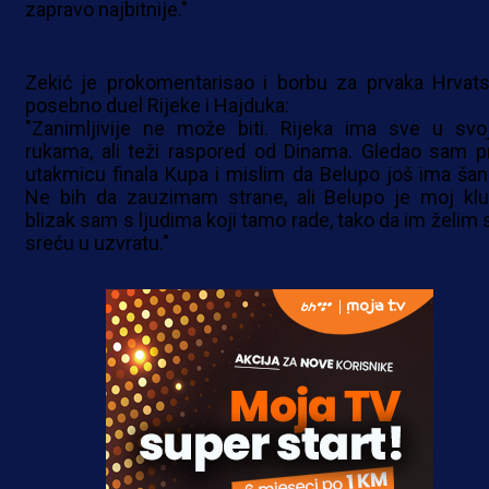
zapravo najbitnije."
Zekić je prokomentarisao i borbu za prvaka Hrvats
posebno duel Rijeke i Hajduka:
"Zanimljivije ne može biti. Rijeka ima sve u svo
rukama, ali teži raspored od Dinama. Gledao sam p
utakmicu finala Kupa i mislim da Belupo još ima šan
Ne bih da zauzimam strane, ali Belupo je moj klu
blizak sam s ljudima koji tamo rade, tako da im želim 
sreću u uzvratu."