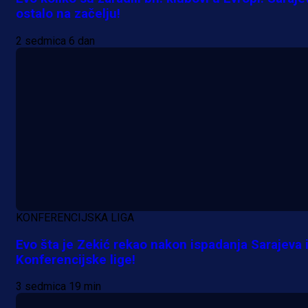
ostalo na začelju!
2 sedmica 6 dan
KONFERENCIJSKA LIGA
A Selekcija
Evo šta je Zekić rekao nakon ispadanja Sarajeva 
Da li je selektor zadovoljan: Evo š
Konferencijske lige!
je Barbarez rekao o transferu
3 sedmica 19 min
Alajbegovića u Juventus!