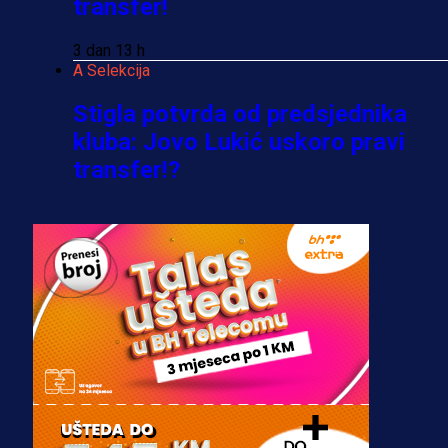
transfer!
3 dan 13 h
A Selekcija
Stigla potvrda od predsjednika
kluba: Jovo Lukić uskoro pravi
transfer!?
3 sedmica 4 dan
A Selekcija
Zmajevi dobili veliko pojačanje:
Fudbaler Olympiacosa želi obući
dres BiH!
3 sedmica 3 dan
Premijer liga BiH
Misimović priveden: SIPA ga tereti