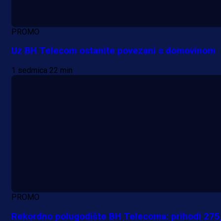
PROMO
Uz BH Telecom ostanite povezani s domovinom
1 sedmica 22 min
PROMO
Rekordno polugodište BH Telecoma: prihodi 275