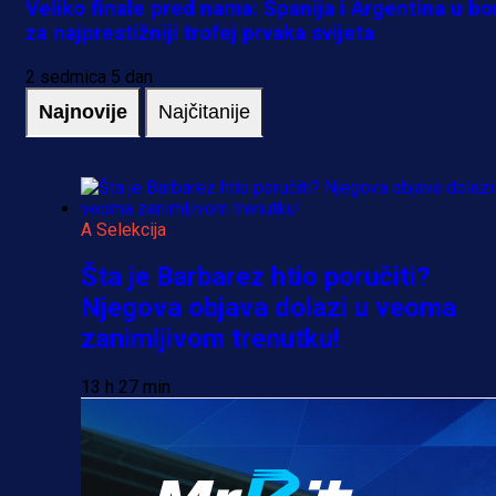
Veliko finale pred nama: Španija i Argentina u bo
za najprestižniji trofej prvaka svijeta
2 sedmica 5 dan
Najnovije
Najčitanije
A Selekcija
Šta je Barbarez htio poručiti?
Njegova objava dolazi u veoma
zanimljivom trenutku!
13 h 27 min