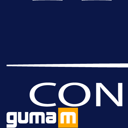
A Selekcija
Brat Kerima Alajbegovića pozvan 
reprezentaciju Njemačke!