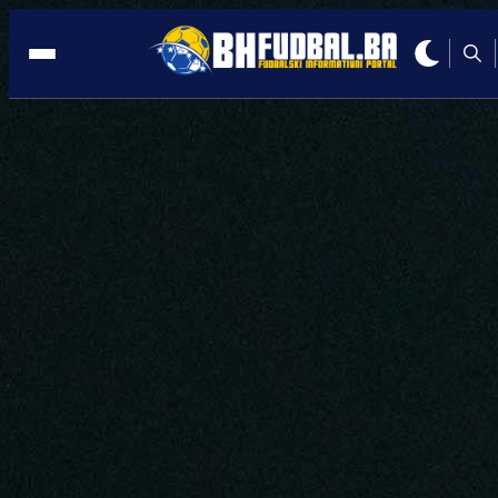
SARAJEVO
09:48, 16.05.2025
Zekić: Imam podršku, ali sačekajmo
odluke
Autor:
Redakcija