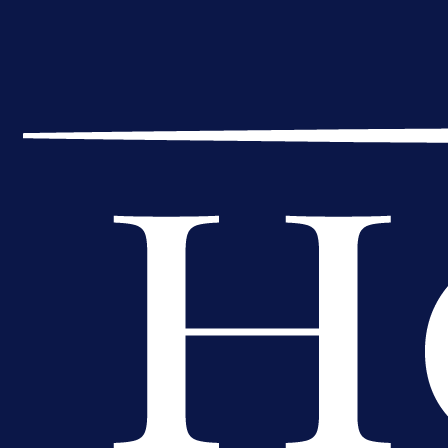
A Selekcija
Reprezentativac BiH bi mogao
postati novo pojačanje Hajduka!
1 dan 19 h