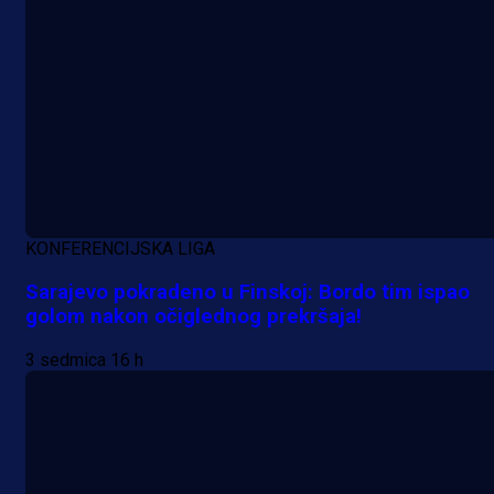
1 dan 19 h
KONFERENCIJSKA LIGA
Sarajevo pokradeno u Finskoj: Bordo tim ispao
golom nakon očiglednog prekršaja!
3 sedmica 16 h