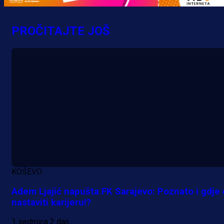
MrBit: Isprati kvalifikacije za elitn
evropska takmičenja i preuzmi
PROČITAJTE JOŠ
bonus dobrodošlice!
20 h 49 min
KOŠEVO
Adem Ljajić napušta FK Sarajevo: Poznato i gdje
nastaviti karijeru!?
1 sedmica 2 dan