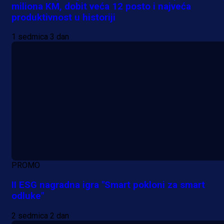
miliona KM, dobit veća 12 posto i najveća
produktivnost u historiji
1 sedmica 3 dan
PROMO
II ESG nagradna igra "Smart pokloni za smart
odluke"
2 sedmica 2 dan