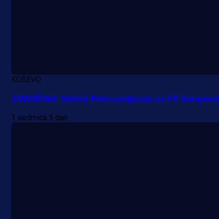
KOŠEVO
ZVANIČNO: Selmir Pidro potpisao za FK Sarajevo
1 sedmica 5 dan
A Selekcija
Lukić seli u Bundesligu? Dva
njemačka kluba krenula po bh.