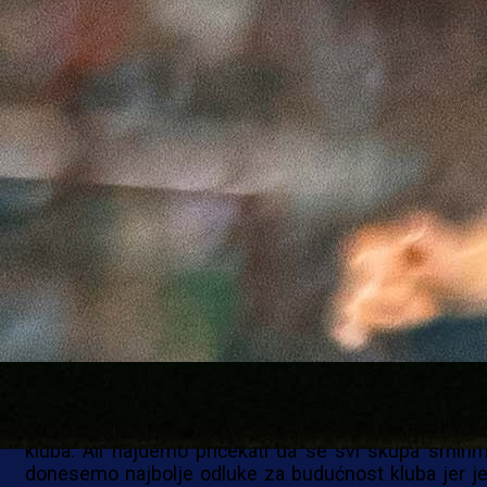
Trener FK Sarajeva Zoran Zekić dao je inter
za
Večernji list
nakon što je s Bordo timom osvojio 
BiH, čime je prekinuo četverogodišnji post kluba 
trofeja i uzeo svoj četvrti pehar u trenerskoj karijeri.
Zekić se osvrnuo na atmosferu u Sarajevu i potencija
ostanak na klupi kluba:
"Ovo je emotivan posao, a usto i specifičan grad s 
trofejna kluba i bogatom historijom. Dosta je zanimlji
zahtjevno i s puno pritiska, ali s tim se u nogometu m
znati nositi. Veseli me što smo igrali odličan nogo
kad smo svi bili zdravi, s izraženim visokim presingo
bez prostora za protivnike. Prošlo je 11 mjeseci, na
se stabilizaciji i još boljim rezultatima."
Dodao je i:
"Moram naglasiti da zaista imam podršku kluba i svih 
kluba. Ali hajdemo pričekati da se svi skupa smirim
donesemo najbolje odluke za budućnost kluba jer je