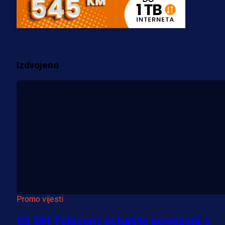
za pranje novca, pretresaju
prostorije FK Borac!
1 sedmica 6 dan
Izdvojeno
Više vijesti
Promo vijesti
Uz BH Telecom ostanite povezani s