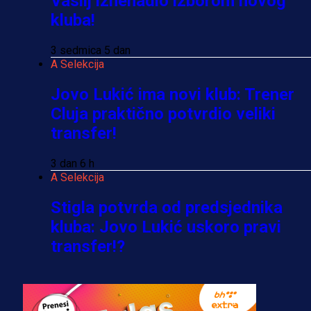
Vasilj iznenadio izborom novog
kluba!
3 sedmica 5 dan
A Selekcija
Jovo Lukić ima novi klub: Trener
Cluja praktično potvrdio veliki
transfer!
3 dan 6 h
A Selekcija
Stigla potvrda od predsjednika
kluba: Jovo Lukić uskoro pravi
transfer!?
3 sedmica 4 dan
A Selekcija