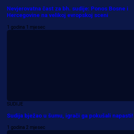
Nevjerovatna čast za bh. sudije: Ponos Bosne i
Hercegovine na velikoj evropskoj sceni
1 godina 1 mjesec
SUDIJE
Sudija bježao u šumu, igrači ga pokušali napasti!
1 godina 2 mjesec