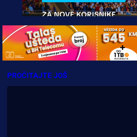
Promo vijesti
MrBit: Isprati kvalifikacije za elitn
evropska takmičenja i preuzmi
PROČITAJTE JOŠ
bonus dobrodošlice!
13 h 42 min