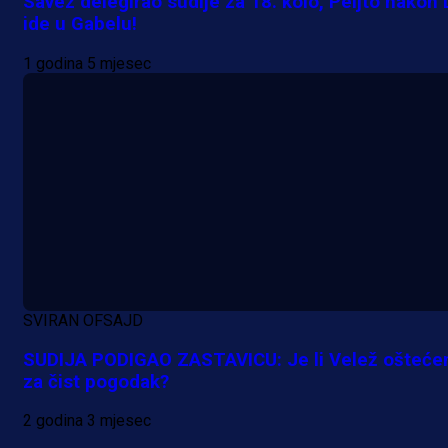
Savez delegirao sudije za 18. kolo, Peljto nakon 
ide u Gabelu!
1 godina 5 mjesec
SVIRAN OFSAJD
SUDIJA PODIGAO ZASTAVICU: Je li Velež ošteće
za čist pogodak?
2 godina 3 mjesec