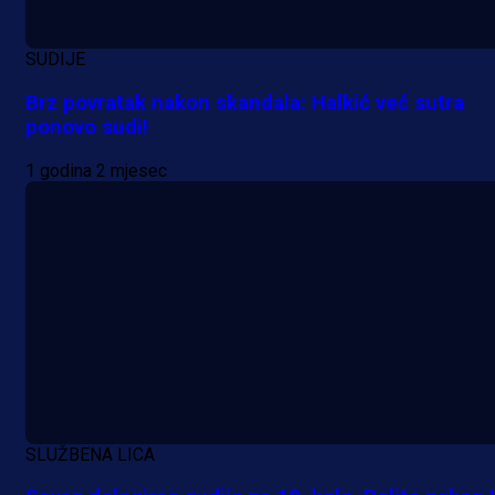
SUDIJE
A Selekcija
Brz povratak nakon skandala: Halkić već sutra
Da li je selektor zadovoljan: Evo š
ponovo sudi!
je Barbarez rekao o transferu
1 godina 2 mjesec
Alajbegovića u Juventus!
1 dan 12 h
SLUŽBENA LICA