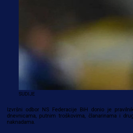
SUDIJE
Izvršni odbor NS Federacije BiH donio je pravilni
dnevnicama, putnim troškovima, članarinama i dru
naknadama.