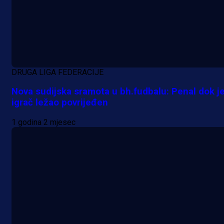
DRUGA LIGA FEDERACIJE
Nova sudijska sramota u bh.fudbalu: Penal dok j
igrač ležao povrijeđen
1 godina 2 mjesec