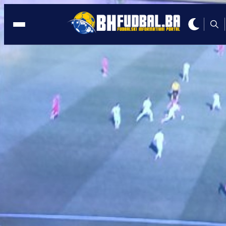
PRVA LIGA FEDERACIJE
17:34, 13.08.2025
Poznato koliko će zarađivati sudije u
Prvoj i Drugoj ligi Federacije BiH
Autor:
Redakcija