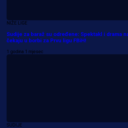
NIŽE LIGE
Sudije za baraž su određene: Spektakl i drama n
čekaju u borbi za Prvu ligu FBiH!
1 godina 1 mjesec
SUDIJE