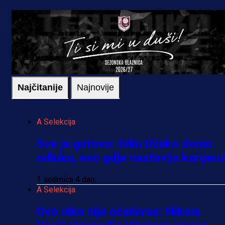
Najčitanije
Najnovije
A Selekcija
Sve je gotovo: Edin Džeko donio
odluku, evo gdje nastavlja karijeru
1 sedmica 4 dan
A Selekcija
Ovo niko nije očekivao: Nikola