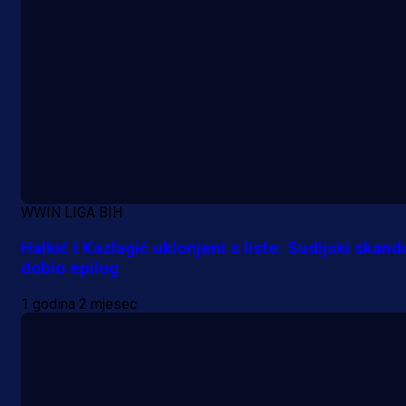
A Selekcija
Lukić seli u Bundesligu? Dva
njemačka kluba krenula po bh.
reprezentativca!
WWIN LIGA BIH
1 dan 12 h
Halkić i Kazlagić uklonjeni s liste: Sudijski skand
dobio epilog
1 godina 2 mjesec