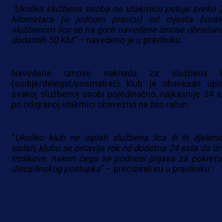
“Ukolika službena osoba na utakmicu putuje preko 
kilometara (u jednom pravcu) od mjesta borav
službenom licu se na gore navedene iznose obračun
dodatnih 50 KМ”
– navedeno je u pravilniku.
Navedene iznose naknada za službena l
(sudije/delegat/posmatrač) klub je obavezan uplat
svakoj službenoj osobi pojedinačno, najkasnije 24 s
po odigranoj utakmici obavezno na žiro račun.
“
Ukoliko klub ne isplati službena lica ili ih djelimi
isplati, klubu se ostavlja rok od dodatna 24 sata da iz
troškove, nakon čega se podnosi prijava za pokreta
disciplinskog postupka
” – precizirali su u pravilniku.