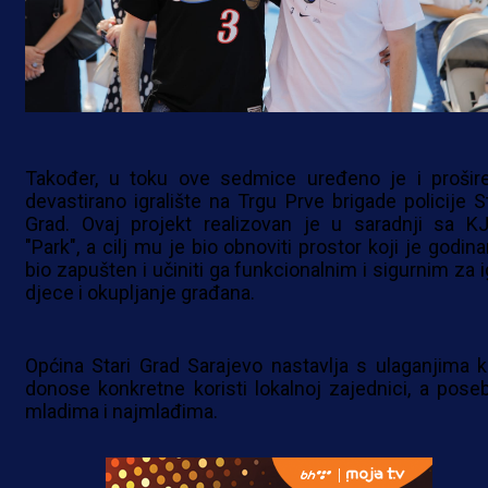
Također, u toku ove sedmice uređeno je i prošir
devastirano igralište na Trgu Prve brigade policije St
Grad. Ovaj projekt realizovan je u saradnji sa K
"Park", a cilj mu je bio obnoviti prostor koji je godin
bio zapušten i učiniti ga funkcionalnim i sigurnim za i
djece i okupljanje građana.
Općina Stari Grad Sarajevo nastavlja s ulaganjima k
donose konkretne koristi lokalnoj zajednici, a pose
mladima i najmlađima.