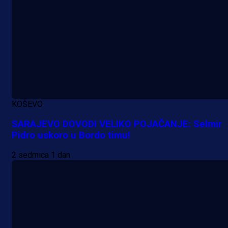
1 dan 4 h
KOŠEVO
SARAJEVO DOVODI VELIKO POJAČANJE: Selmir
Pidro uskoro u Bordo timu!
2 sedmica 1 dan