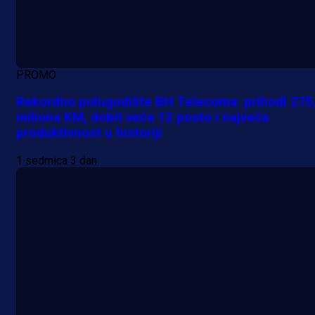
PROMO
Rekordno polugodište BH Telecoma: prihodi 275
miliona KM, dobit veća 12 posto i najveća
produktivnost u historiji
1 sedmica 3 dan