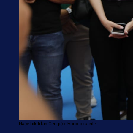
Načelnik Irfan Čengić otvorio igralište