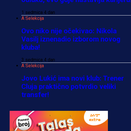
1 sedmica 4 dan
A Selekcija
Ovo niko nije očekivao: Nikola
Vasilj iznenadio izborom novog
kluba!
3 sedmica 4 dan
A Selekcija
Jovo Lukić ima novi klub: Trener
Cluja praktično potvrdio veliki
transfer!
2 dan 22 h
A Selekcija
Stigla potvrda od predsjednika