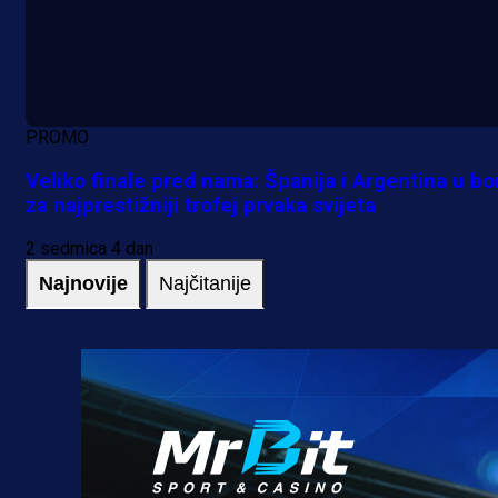
PROMO
Veliko finale pred nama: Španija i Argentina u bo
za najprestižniji trofej prvaka svijeta
2 sedmica 4 dan
Najnovije
Najčitanije