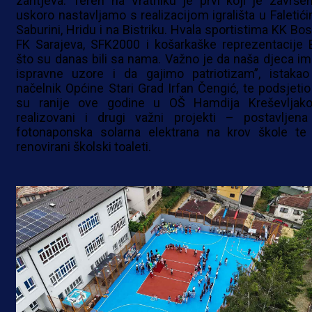
zahtjeva. Teren na Vratniku je prvi koji je završen
uskoro nastavljamo s realizacijom igrališta u Faletići
Saburini, Hridu i na Bistriku. Hvala sportistima KK Bos
FK Sarajeva, SFK2000 i košarkaške reprezentacije 
što su danas bili sa nama. Važno je da naša djeca im
ispravne uzore i da gajimo patriotizam”, istakao
načelnik Općine Stari Grad Irfan Čengić, te podsjetio
su ranije ove godine u OŠ Hamdija Kreševljako
realizovani i drugi važni projekti – postavljena
fotonaponska solarna elektrana na krov škole te
renovirani školski toaleti.