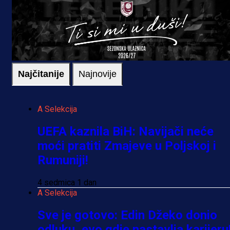
Najčitanije
Najnovije
A Selekcija
UEFA kaznila BiH: Navijači neće
moći pratiti Zmajeve u Poljskoj i
Rumuniji!
4 sedmica 1 dan
A Selekcija
Sve je gotovo: Edin Džeko donio
odluku, evo gdje nastavlja karijeru