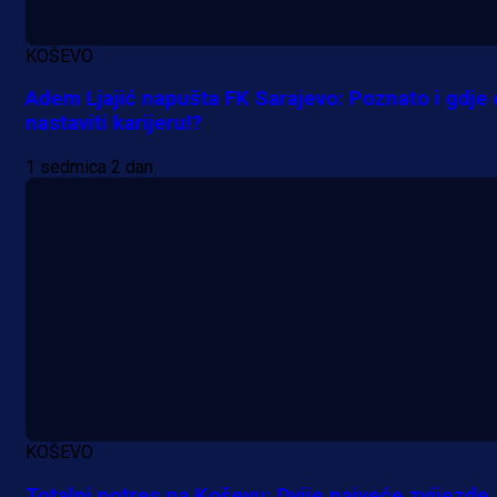
KOŠEVO
Adem Ljajić napušta FK Sarajevo: Poznato i gdje
nastaviti karijeru!?
1 sedmica 2 dan
KOŠEVO
Totalni potres na Koševu: Dvije najveće zvijezde