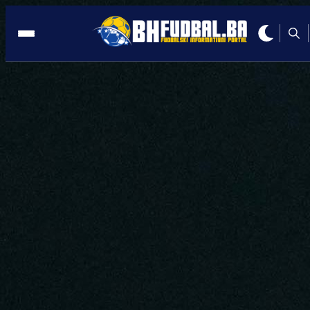
STARI GRAD
14:43, 20.06.2025
Otvoreno obnovljeno sportsko igralište
OŠ 'Hamdija Kreševljaković'
Autor:
Redakcija