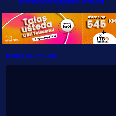
evropska takmičenja i preuzmi
bonus dobrodošlice!
5 h 40 min
PROČITAJTE JOŠ