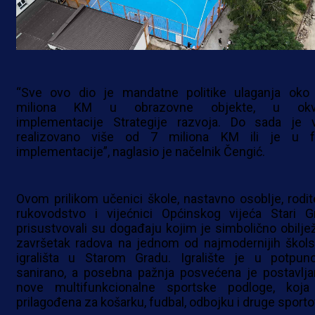
“Sve ovo dio je mandatne politike ulaganja oko
miliona KM u obrazovne objekte, u okv
implementacije Strategije razvoja. Do sada je 
realizovano više od 7 miliona KM ili je u f
implementacije”, naglasio je načelnik Čengić.
Ovom prilikom učenici škole, nastavno osoblje, roditel
rukovodstvo i vijećnici Općinskog vijeća Stari G
prisustvovali su događaju kojim je simbolično obilje
završetak radova na jednom od najmodernijih škols
igrališta u Starom Gradu. Igralište je u potpuno
sanirano, a posebna pažnja posvećena je postavlja
nove multifunkcionalne sportske podloge, koja
prilagođena za košarku, fudbal, odbojku i druge sporto