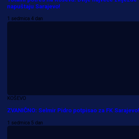
napuštaju Sarajevo!
1 sedmica 4 dan
KOŠEVO
A Selekcija
ZVANIČNO: Selmir Pidro potpisao za FK Sarajevo
Lukić seli u Bundesligu? Dva
1 sedmica 5 dan
njemačka kluba krenula po bh.
reprezentativca!