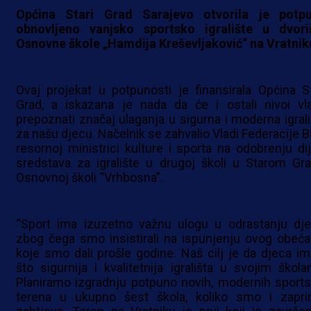
Općina Stari Grad Sarajevo otvorila je potp
obnovljeno vanjsko sportsko igralište u dvori
Osnovne škole „Hamdija Kreševljaković“ na Vratnik
Ovaj projekat u potpunosti je finansirala Općina St
Grad, a iskazana je nada da će i ostali nivoi vla
prepoznati značaj ulaganja u sigurna i moderna igrali
za našu djecu. Načelnik se zahvalio Vladi Federacije Bi
resornoj ministrici kulture i sporta na odobrenju dij
sredstava za igralište u drugoj školi u Starom Gra
Osnovnoj školi “Vrhbosna”.
“Sport ima izuzetno važnu ulogu u odrastanju dje
zbog čega smo insistirali na ispunjenju ovog obeća
koje smo dali prošle godine. Naš cilj je da djeca im
što sigurnija i kvalitetnija igrališta u svojim škola
Planiramo izgradnju potpuno novih, modernih sports
terena u ukupno šest škola, koliko smo i zaprim