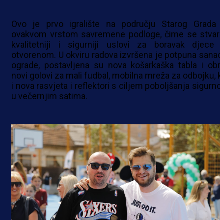
Ovo je prvo igralište na području Starog Grada
ovakvom vrstom savremene podloge, čime se stvar
kvalitetniji i sigurniji uslovi za boravak djece
otvorenom. U okviru radova izvršena je potpuna sanac
ograde, postavljena su nova košarkaška tabla i obr
novi golovi za mali fudbal, mobilna mreža za odbojku, 
i nova rasvjeta i reflektori s ciljem poboljšanja sigurn
u večernjim satima.