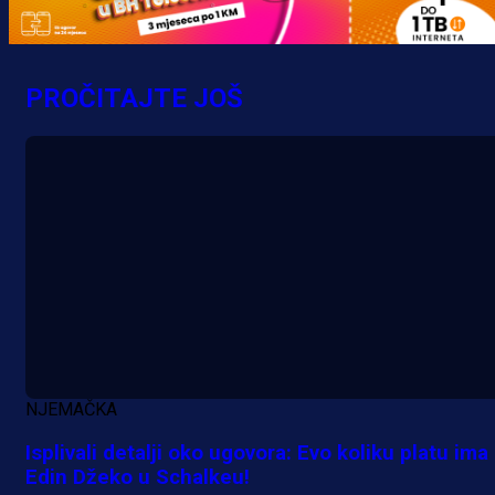
Premijer liga BiH
Grbavica se prisjetila Izeta Nanića
PROČITAJTE JOŠ
Manijaci razvili posebnu parolu!
29 min 25 sekunda
NJEMAČKA
Isplivali detalji oko ugovora: Evo koliku platu ima
Edin Džeko u Schalkeu!