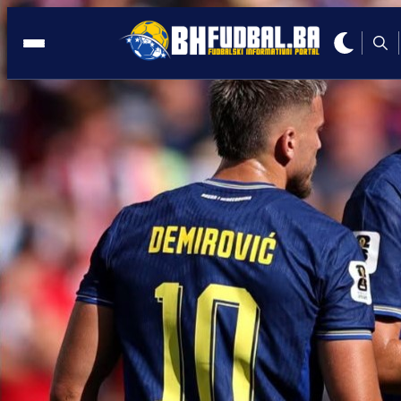
BH. FUDBALER
13:44, 14.06.2025
(VIDEO) Sjaji, sjaji Dijamantu: Mostarsk
klub eksplodirao kada se Edin Džeko
pojavio