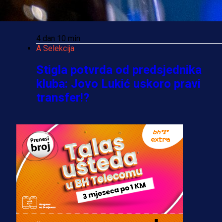
Cluja praktično potvrdio veliki
transfer!
4 dan 10 min
A Selekcija
Stigla potvrda od predsjednika
kluba: Jovo Lukić uskoro pravi
transfer!?
3 sedmica 5 dan
A Selekcija
Zmajevi dobili veliko pojačanje:
Fudbaler Olympiacosa želi obući
dres BiH!
3 sedmica 4 dan
Premijer liga BiH