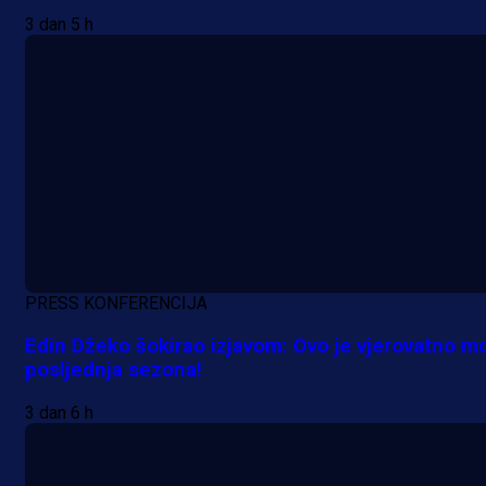
3 dan 5 h
A Selekcija
Samed Baždar predstavljen u
novom klubu, nosit će kultni broj
devet!
3 h 38 min
A Selekcija
PRESS KONFERENCIJA
Pogledajte gol: Tabaković zabio z
Edin Džeko šokirao izjavom: Ovo je vjerovatno m
posljednja sezona!
trijumf Salzburga u Evropskoj ligi!
3 dan 6 h
7 h 25 min