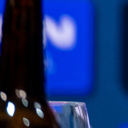
Najčitanije
Najnovije
A Selekcija
Sve je gotovo: Edin Džeko donio
odluku, evo gdje nastavlja karijeru
1 sedmica 5 dan
A Selekcija
Ovo niko nije očekivao: Nikola
Vasilj iznenadio izborom novog
kluba!
3 sedmica 6 dan
A Selekcija
Jovo Lukić ima novi klub: Trener