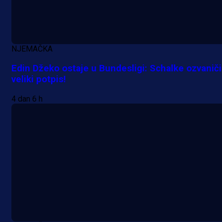
Promo vijesti
Počinje Premijer liga BiH: Pronađi
specijale i iskoristi jedinstvenu
NJEMAČKA
ponudu
Edin Džeko ostaje u Bundesligi: Schalke ozvanič
veliki potpis!
9 h 32 min
4 dan 6 h
A Selekcija
Šta je Barbarez htio poručiti?
Njegova objava dolazi u veoma
zanimljivom trenutku!
1 dan 12 sekunda