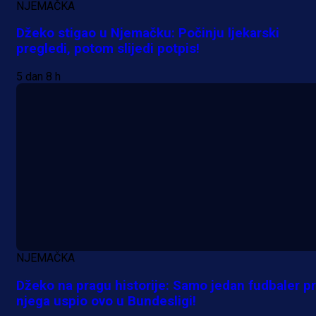
NJEMAČKA
Džeko stigao u Njemačku: Počinju ljekarski
pregledi, potom slijedi potpis!
5 dan 8 h
NJEMAČKA
Džeko na pragu historije: Samo jedan fudbaler pr
njega uspio ovo u Bundesligi!
Promo vijesti