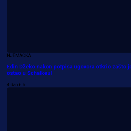
NJEMAČKA
Edin Džeko nakon potpisa ugovora otkrio zašto j
ostao u Schalkeu!
4 dan 6 h