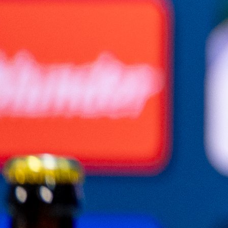
#Edin Džeko
#Dijamant
#Reprezentacija BiH