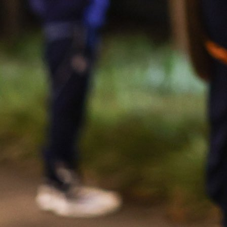
EDIN DŽEKO
Mostar je sinoć imao svog junaka! U noćnom kl
Daleka obala sve je stalo kada se na velikom ekr
pojavio Edin Džeko – ali ne samo njegova slika, 
emotivna kompilacija njegovih najljepših golova, uz g
legendarnog komentatora Marjana Mijailovića koji
uzviknuo:
"Sjaji, sjaji, Dijamantu!"
Atmosfera u klubu bila je na vrhuncu dok su
smjenjivali kadrovi golova iz Wolfsburga, Rome, Cityj
reprezentacije, a publika s oduševljenjem dočekala s
kapitena. Džeko je, prema riječima prisutnih, bio najav
ranije, ali niko nije očekivao ovakav emotivan trenutak.
Kapiten Zmajeva trenutno je bez kluba nakon rastank
Fenerbahčeom, ali sinoć u Mostaru nije bilo važno g
nastavlja karijeru – bio je tamo gdje je voljen.