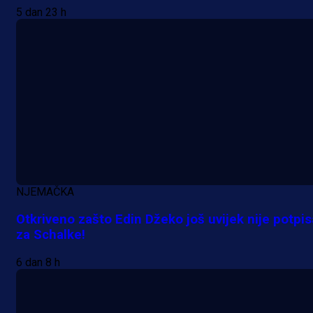
5 dan 23 h
MrBit: Isprati kvalifikacije za elitn
evropska takmičenja i preuzmi
bonus dobrodošlice!
1 dan 7 h
Više vijesti
NJEMAČKA
Otkriveno zašto Edin Džeko još uvijek nije potpi
za Schalke!
6 dan 8 h