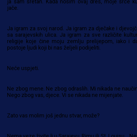
ja sam sretan. Kada nosim ovaj dres, moje srce k
jače.
Ja igram za svoj narod. Ja igram za dječake i djevojč
sa sarajevskih ulica. Ja igram za sve različite kultur
religije koje čine moju zemlju prelijepom, iako i da
postoje ljudi koji bi nas željeli podijeliti.
Neće uspjeti.
Ne zbog mene. Ne zbog odraslih. Mi nikada ne nauči
Nego zbog vas, djece. Vi se nikada ne mijenjate.
Zato vas molim još jednu stvar, može?
Nema veze živite li u Sarajevu, Rimu ili St. Louisu… N