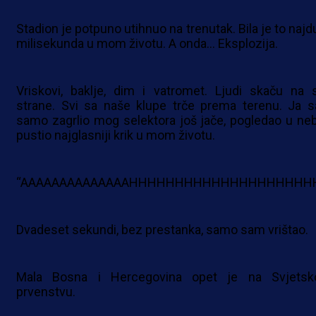
Stadion je potpuno utihnuo na trenutak. Bila je to najd
milisekunda u mom životu. A onda… Eksplozija.
Vriskovi, baklje, dim i vatromet. Ljudi skaču na 
strane. Svi sa naše klupe trče prema terenu. Ja 
samo zagrlio mog selektora još jače, pogledao u neb
pustio najglasniji krik u mom životu.
“AAAAAAAAAAAAAAHHHHHHHHHHHHHHHHHHHHHH!!!!!!
Dvadeset sekundi, bez prestanka, samo sam vrištao.
Mala Bosna i Hercegovina opet je na Svjets
prvenstvu.