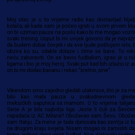
Moj otac je u to vrijeme radio kao dostavljač hljeb
kolača, ali kada sam ja počeo igrati u svom prvom klu
on bi uzimao pauze na poslu kako bi me mogao voziti
svaki trening. Usput bi mi uvijek govorio da je najvažn
da budem dobar čovjek i da sve ljude poštujem isto, 
obzira ko su, odakle dolaze i čime se bave. To nik
neću zaboraviti. On se bavio fudbalom, igrao je u ni
ligama i bio je moj heroj. Svaki put kad bih izlazio iz a
on bi mi dodao bananu i rekao “sretno, sine”.
Vikendom smo zajedno gledali utakmice, što je za m
bilo kao mala pauza u svakodnevnom gleda
meksičkih sapunica sa mamom. U to vrijeme talijan
Serie A je bila najbolja liga. Jeste li čuli za Ševčen
napadača iz AC Milana? Obožavao sam Ševu. Oboža
sam Italiju. Za mene je tada djelovala kao zemlja iz ba
na drugom kraju svijeta. Nisam mogao ni zamisliti da
tamo jednog dana igrati fudbal. Nije djelovalo realno.