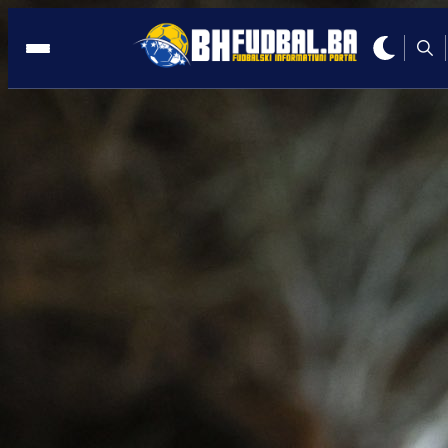
DIJAMANT
21:38, 11.06.2026
Ovo je najemotivniji tekst koji je Edin
Džeko ikada javno napisao!
Autor:
Redakcija