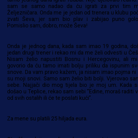
sam se samo nadao da ću igrati za prvi tim 
Željezničara. Onda me je jedan od trenera u klubu po
zvati Ševa, jer sam bio plav i zabijao puno golo
Pomislio sam, dobro, može Ševa!
Onda je jednog dana, kada sam imao 19 godina, do
jedan drugi trener i rekao mi da me želi odvesti u Češ
Nisam želio napustiti Bosnu i Hercegovinu, ali mi
govorio da ću tamo imati bolju priliku da ispunim sv
snove. Da vam pravo kažem, ja nisam imao pojma ni 
su moji snovi. Samo sam želio biti bolji. Vjerovao sa
sebe. Najjači dio mog tijela bio je moj um. Kada 
došao u Teplice, rekao sam sebi “Edine, moraš raditi v
od svih ostalih ili će te poslati kući”.
Za mene su platili 25 hiljada eura.