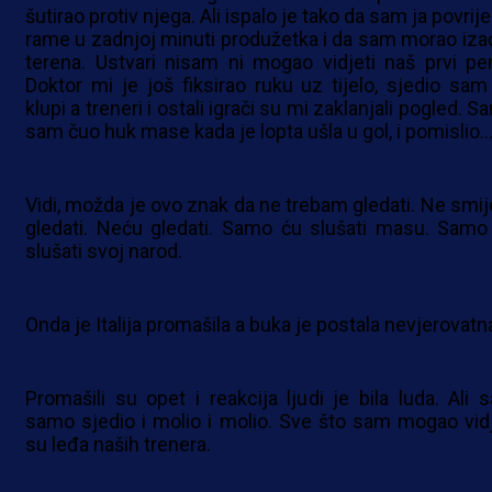
šutirao protiv njega. Ali ispalo je tako da sam ja povrij
rame u zadnjoj minuti produžetka i da sam morao izać
terena. Ustvari nisam ni mogao vidjeti naš prvi pen
Doktor mi je još fiksirao ruku uz tijelo, sjedio sam
klupi a treneri i ostali igrači su mi zaklanjali pogled. 
sam čuo huk mase kada je lopta ušla u gol, i pomislio
Vidi, možda je ovo znak da ne trebam gledati. Ne smi
gledati. Neću gledati. Samo ću slušati masu. Samo
slušati svoj narod.
Onda je Italija promašila a buka je postala nevjerovatn
Promašili su opet i reakcija ljudi je bila luda. Ali 
samo sjedio i molio i molio. Sve što sam mogao vidj
su leđa naših trenera.