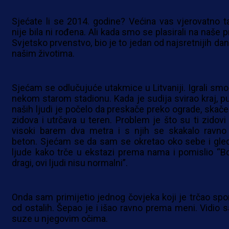
Sjećate li se 2014. godine? Većina vas vjerovatno t
nije bila ni rođena. Ali kada smo se plasirali na naše 
Svjetsko prvenstvo, bio je to jedan od najsretnijih dan
našim životima.
Sjećam se odlučujuće utakmice u Litvaniji. Igrali smo
nekom starom stadionu. Kada je sudija svirao kraj, p
naših ljudi je počelo da preskače preko ograde, skače
zidova i utrčava u teren. Problem je što su ti zidovi b
visoki barem dva metra i s njih se skakalo ravno
beton. Sjećam se da sam se okretao oko sebe i gle
ljude kako trče u ekstazi prema nama i pomislio “B
dragi, ovi ljudi nisu normalni”.
Onda sam primijetio jednog čovjeka koji je trčao spor
od ostalih. Šepao je i išao ravno prema meni. Vidio 
suze u njegovim očima.