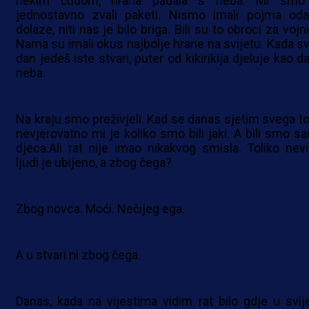
nekim čudom, hrana padala s neba. Mi smo
jednostavno zvali paketi. Nismo imali pojma oda
dolaze, niti nas je bilo briga. Bili su to obroci za vojn
Nama su imali okus najbolje hrane na svijetu. Kada sv
dan jedeš iste stvari, puter od kikirikija djeluje kao d
neba.
Na kraju smo preživjeli. Kad se danas sjetim svega to
nevjerovatno mi je koliko smo bili jaki. A bili smo s
djeca.Ali rat nije imao nikakvog smisla. Toliko nevi
ljudi je ubijeno, a zbog čega?
Zbog novca. Moći. Nečijeg ega.
A u stvari ni zbog čega.
Danas, kada na vijestima vidim rat bilo gdje u svije