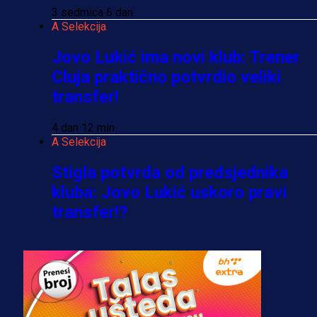
3 sedmica 6 dan
A Selekcija
Jovo Lukić ima novi klub: Trener
Cluja praktično potvrdio veliki
transfer!
4 dan 12 min
A Selekcija
Stigla potvrda od predsjednika
kluba: Jovo Lukić uskoro pravi
transfer!?
3 sedmica 5 dan
A Selekcija
Zmajevi dobili veliko pojačanje:
Fudbaler Olympiacosa želi obući