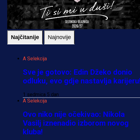
Najčitanije
Najnovije
A Selekcija
Sve je gotovo: Edin Džeko donio
odluku, evo gdje nastavlja karijeru
1 sedmica 5 dan
A Selekcija
Ovo niko nije očekivao: Nikola
Vasilj iznenadio izborom novog
kluba!