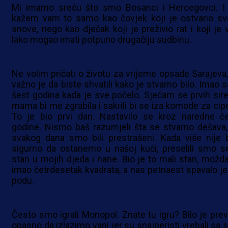
Mi imamo sreću što smo Bosanci i Hercegovci. I
kažem vam to samo kao čovjek koji je ostvario sv
snove, nego kao dječak koji je preživio rat i koji je v
lako mogao imati potpuno drugačiju sudbinu.
Ne volim pričati o životu za vrijeme opsade Sarajeva, 
važno je da biste shvatili kako je stvarno bilo. Imao 
šest godina kada je sve počelo. Sjećam se prvih sire
mama bi me zgrabila i sakrili bi se iza komode za cipe
To je bio prvi dan. Nastavilo se kroz naredne čet
godine. Nismo baš razumjeli šta se stvarno dešava, 
svakog dana smo bili prestrašeni. Kada više nije b
sigurno da ostanemo u našoj kući, preselili smo s
stan u mojih djeda i nane. Bio je to mali stan, možda
imao četrdesetak kvadrata, a nas petnaest spavalo je
podu.
Često smo igrali Monopol. Znate tu igru? Bilo je prev
opasno da izlazimo vani jer su snajperisti vrebali sa s