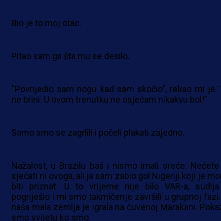
Bio je to moj otac.
Pitao sam ga šta mu se desilo.
“Povrijedio sam nogu kad sam skočio”, rekao mi je. “
ne brini. U ovom trenutku ne osjećam nikakvu bol!”
Samo smo se zagrlili i počeli plakati zajedno.
Nažalost, u Brazilu baš i nismo imali sreće. Nećete
sjećati ni ovoga, ali ja sam zabio gol Nigeriji koji je m
biti priznat. U to vrijeme nije bilo VAR-a, sudija
pogriješio i mi smo takmičenje završili u grupnoj fazi.
naša mala zemlja je igrala na čuvenoj Marakani. Pokaz
smo svijetu ko smo.