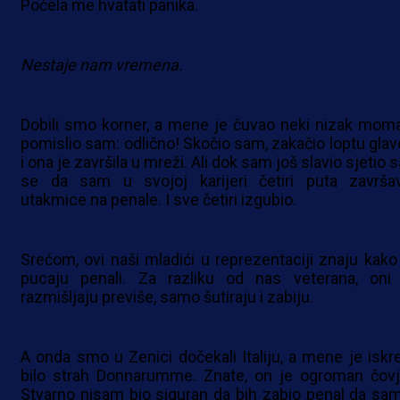
Počela me hvatati panika.
Nestaje nam vremena.
Dobili smo korner, a mene je čuvao neki nizak moma
pomislio sam: odlično! Skočio sam, zakačio loptu gla
i ona je završila u mreži. Ali dok sam još slavio sjetio
se da sam u svojoj karijeri četiri puta završa
utakmice na penale. I sve četiri izgubio.
Srećom, ovi naši mladići u reprezentaciji znaju kako
pucaju penali. Za razliku od nas veterana, oni
razmišljaju previše, samo šutiraju i zabiju.
A onda smo u Zenici dočekali Italiju, a mene je iskr
bilo strah Donnarumme. Znate, on je ogroman čovj
Stvarno nisam bio siguran da bih zabio penal da sam