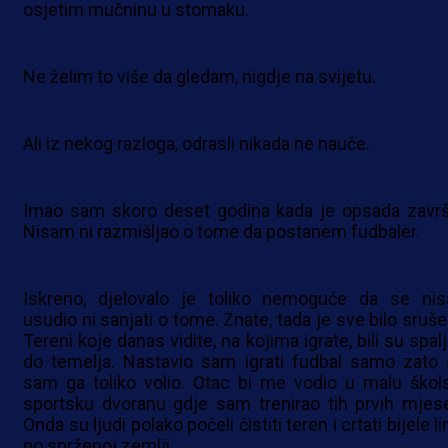
osjetim mučninu u stomaku.
Ne želim to više da gledam, nigdje na svijetu.
Ali iz nekog razloga, odrasli nikada ne nauče.
Imao sam skoro deset godina kada je opsada završi
Nisam ni razmišljao o tome da postanem fudbaler.
Iskreno, djelovalo je toliko nemoguće da se ni
usudio ni sanjati o tome. Znate, tada je sve bilo sruše
Tereni koje danas vidite, na kojima igrate, bili su spal
do temelja. Nastavio sam igrati fudbal samo zato 
sam ga toliko volio. Otac bi me vodio u malu škol
sportsku dvoranu gdje sam trenirao tih prvih mjese
Onda su ljudi polako počeli čistiti teren i crtati bijele li
po sprženoj zemlji.