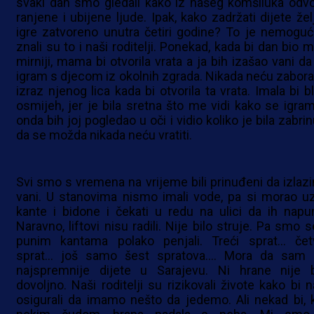
svaki dan smo gledali kako iz našeg komšiluka odv
ranjene i ubijene ljude. Ipak, kako zadržati dijete žel
igre zatvoreno unutra četiri godine? To je nemoguće
znali su to i naši roditelji. Ponekad, kada bi dan bio 
mirniji, mama bi otvorila vrata a ja bih izašao vani da
igram s djecom iz okolnih zgrada. Nikada neću zaborav
izraz njenog lica kada bi otvorila ta vrata. Imala bi b
osmijeh, jer je bila sretna što me vidi kako se igram
onda bih joj pogledao u oči i vidio koliko je bila zabri
da se možda nikada neću vratiti.
Svi smo s vremena na vrijeme bili prinuđeni da izlaz
vani. U stanovima nismo imali vode, pa si morao uz
kante i bidone i čekati u redu na ulici da ih napun
Naravno, liftovi nisu radili. Nije bilo struje. Pa smo 
punim kantama polako penjali. Treći sprat… četv
sprat… još samo šest spratova…. Mora da sam 
najspremnije dijete u Sarajevu. Ni hrane nije b
dovoljno. Naši roditelji su rizikovali živote kako bi 
osigurali da imamo nešto da jedemo. Ali nekad bi, 