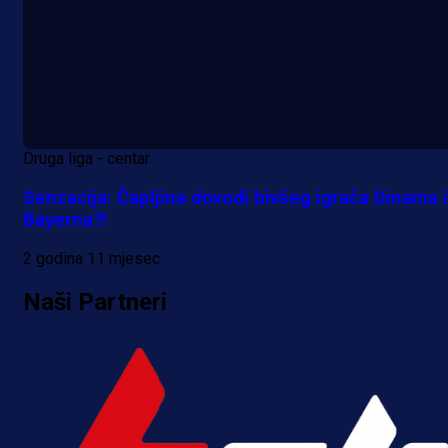
Druga liga - centar
Senzacija: Čapljina dovodi bivšeg igrača Dinama i
Bayerna?!
2 godina 11 mjesec
Naši Partneri