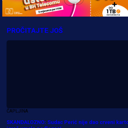
Promo vijesti
MrBit: Isprati kvalifikacije za elitn
evropska takmičenja i preuzmi
PROČITAJTE JOŠ
bonus dobrodošlice!
10 h 39 min
ČAPLJINA
SKANDALOZNO: Sudac Perić nije dao crveni kart