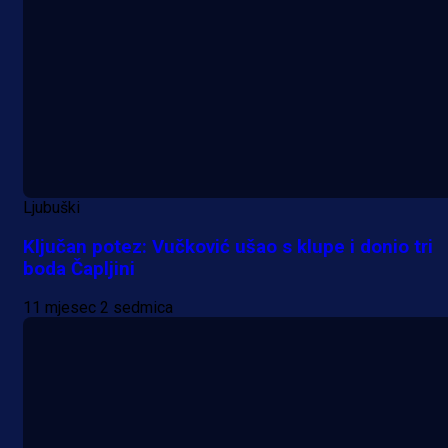
Ljubuški
Ključan potez: Vučković ušao s klupe i donio tri
boda Čapljini
11 mjesec 2 sedmica
A Selekcija