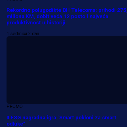
Rekordno polugodište BH Telecoma: prihodi 275
miliona KM, dobit veća 12 posto i najveća
produktivnost u historiji
1 sedmica 3 dan
PROMO
II ESG nagradna igra "Smart pokloni za smart
odluke"