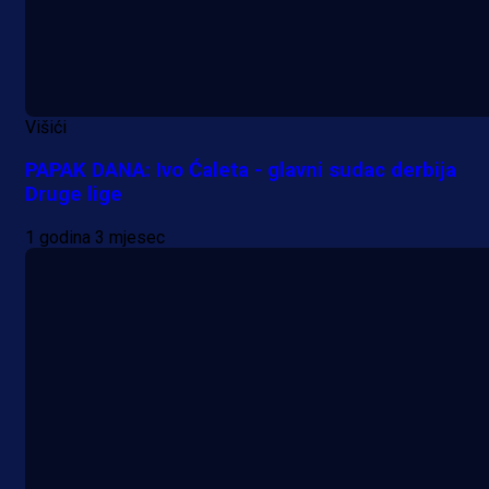
Lukić seli u Bundesligu? Dva
njemačka kluba krenula po bh.
reprezentativca!
1 dan 9 h
Višići
PAPAK DANA: Ivo Ćaleta - glavni sudac derbija
Druge lige
1 godina 3 mjesec