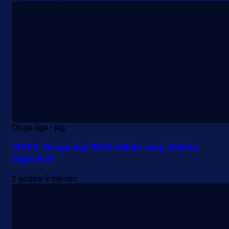
Alajbegovića u Juventus!
1 dan 9 h
Druga liga - jug
VIDEO: Druga liga FBiH dobila svog 'Miloša
Gigovića'!
2 godina 9 mjesec