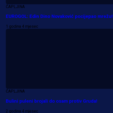
ČAPLJINA
EUROGOL: Edin Dino Novaković pocijepao mrežu!
1 godina 4 mjesec
ČAPLJINA
A Selekcija
Bulini puleni brojali do osam protiv Gruda!
Da li je selektor zadovoljan: Evo š
2 godina 4 mjesec
je Barbarez rekao o transferu