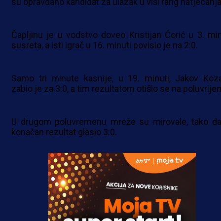
su opravdano kandidat za ulazak u viši rang natjecanja
Čapljinu je u vodstvo doveo Kristijan Ćorić u 3. min
susreta, a isti igrač u 16. minuti povisio je na 2:0.
Samo tri minute kasnije, u 19. minuti, Jakov Koza
zabio je za 3:0, a tim rezultatom otišlo se na poluvrije
U drugom poluvremenu mreže su mirovale, tako da
konačan rezultat glasio 3:0.