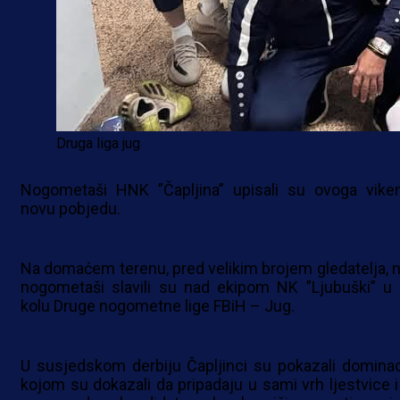
Druga liga jug
Nogometaši HNK ”Čapljina” upisali su ovoga vike
novu pobjedu.
Na domaćem terenu, pred velikim brojem gledatelja, n
nogometaši slavili su nad ekipom NK ”Ljubuški” u 
kolu Druge nogometne lige FBiH – Jug.
U susjedskom derbiju Čapljinci su pokazali dominac
kojom su dokazali da pripadaju u sami vrh ljestvice i