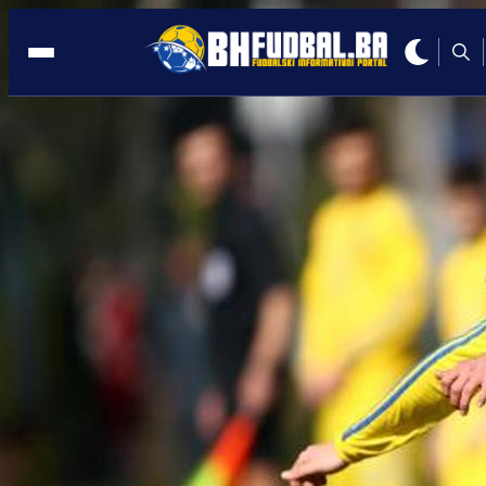
Čapljina
19:39, 19.04.2025
ČAPLJINA JURIŠA KA PRVOJ LIGI:
Danas upisali novi trijumf!
Autor:
Redakcija