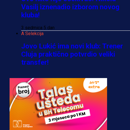
Vasilj iznenadio izborom novog
kluba!
3 sedmica 5 dan
A Selekcija
Jovo Lukić ima novi klub: Trener
Cluja praktično potvrdio veliki
transfer!
3 dan 3 h
A Selekcija
Stigla potvrda od predsjednika
kluba: Jovo Lukić uskoro pravi
transfer!?
3 sedmica 4 dan
A Selekcija