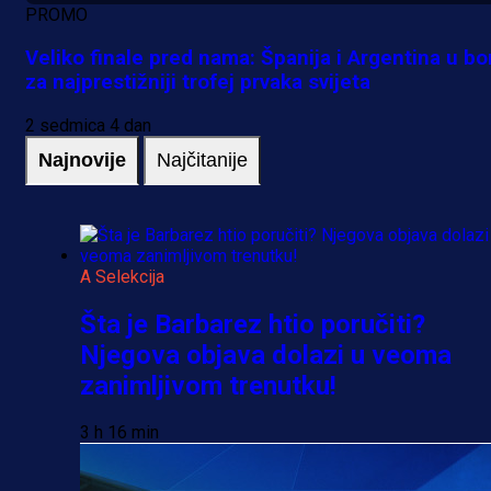
PROMO
Veliko finale pred nama: Španija i Argentina u bo
za najprestižniji trofej prvaka svijeta
2 sedmica 4 dan
Najnovije
Najčitanije
A Selekcija
Šta je Barbarez htio poručiti?
Njegova objava dolazi u veoma
zanimljivom trenutku!
3 h 16 min