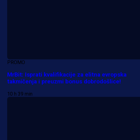
PROMO
MrBit: Isprati kvalifikacije za elitna evropska
takmičenja i preuzmi bonus dobrodošlice!
10 h 39 min