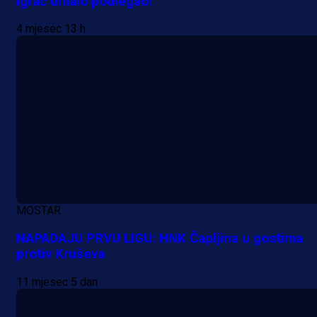
igrač umalo podlegao!
4 mjesec 13 h
MOSTAR
NAPADAJU PRVU LIGU: HNK Čapljina u gostima
protiv Kruševa
11 mjesec 5 dan