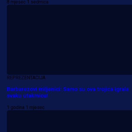
8 mjesec 1 sedmica
Promo vijesti
REPREZENTACIJA
MrBit: Isprati kvalifikacije za elitn
evropska takmičenja i preuzmi
Barbarezovi miljenici: Samo su ova trojica igrala
svaku utakmicu!
bonus dobrodošlice!
1 godina 1 mjesec
23 h 12 min