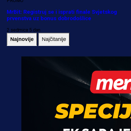
PROMO
MrBit: Registruj se i isprati finale Svjetskog
prvenstva uz bonus dobrodošlice
2 sedmica 5 dan
Najnovije
Najčitanije