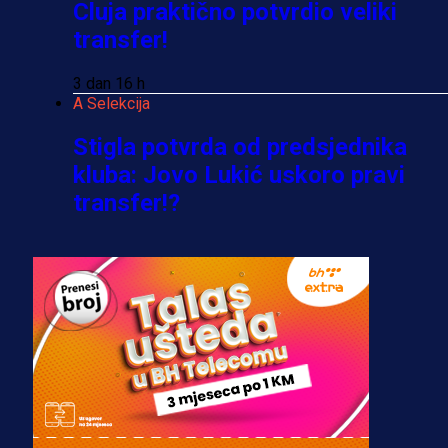
Cluja praktično potvrdio veliki
transfer!
3 dan 16 h
A Selekcija
Stigla potvrda od predsjednika
kluba: Jovo Lukić uskoro pravi
transfer!?
3 sedmica 4 dan
A Selekcija
Zmajevi dobili veliko pojačanje:
Fudbaler Olympiacosa želi obući
dres BiH!
3 sedmica 3 dan
Premijer liga BiH