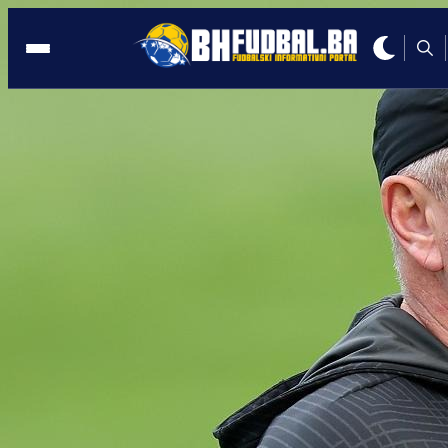
BH. TALENTI
03:15, 17.09.2020
Denis Hamulić: Igram za Sloveniju, ali
volio bih se boriti za svoje srce
Autor:
BHFudbal.ba 2