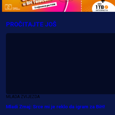
A Selekcija
Šta je Barbarez htio poručiti?
Njegova objava dolazi u veoma
PROČITAJTE JOŠ
zanimljivom trenutku!
15 h 50 min
MLADA ZVIJEZDA
Mladi Zmaj: Srce mi je reklo da igram za BiH!