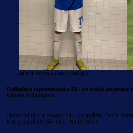
MLADI FUDBALER NK DOMŽALE
Fudbalska reprezentacija BiH od svojih početaka c
talente iz dijaspore.
Jedan od njih bi mogao biti i 14-godišnji Denis Hamu
koji igra za kadetsku ekipu NK Domžale.