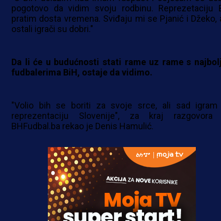
pogotovo da vidim svoju rodbinu. Reprezetaciju 
pratim dosta vremena. Sviđaju mi se Pjanić i Džeko, al
ostali igrači su dobri."
Da li će u budućnosti stati rame uz rame s najbol
fudbalerima BiH, ostaje da vidimo.
"Volio bih se boriti za svoje srce, ali sad igram
reprezentaciju Slovenije", za kraj razgovora
BHFudbal.ba rekao je Denis Hamulić.