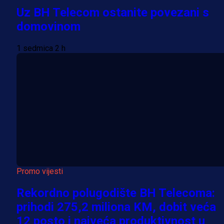
Uz BH Telecom ostanite povezani s
domovinom
1 sedmica 2 h
Promo vijesti
Rekordno polugodište BH Telecoma:
prihodi 275,2 miliona KM, dobit veća
12 posto i najveća produktivnost u