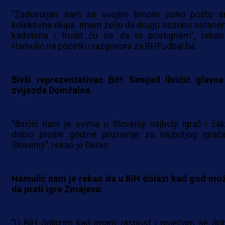
"Zadovoljan sam sa svojim timom puno pošto 
kolektivna ekipa. Imam želju da drugu sezonu ostane
kadetima i trudit ću se da to postignem", rekao
Hamulić na početku razgovora za BHFudbal.ba.
Bivši reprezentativac BiH Senijad Ibričić glavna
zvijezda Domžalea.
"Ibričić nam je svima u Sloveniji najbolji igrač i čak
dobio prošle godine priznanje za najboljog igrač
Sloveniji", rekao je Denis.
Hamulić nam je rekao da u BiH dolazi kad god mož
da prati igre Zmajeva:
"U BiH dolazim kad imam raspust i osjećam se dob