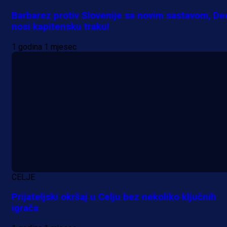
Barbarez protiv Slovenije sa novim sastavom, De
nosi kapitensku traku!
1 godina 1 mjesec
A Selekcija
Lukić seli u Bundesligu? Dva
njemačka kluba krenula po bh.
reprezentativca!
1 dan 22 h
CELJE
Prijateljski okršaj u Celju bez nekoliko ključnih
igrača