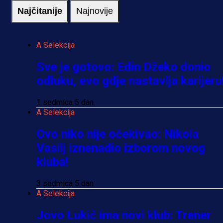
Najčitanije
Najnovije
A Selekcija
Sve je gotovo: Edin Džeko donio
odluku, evo gdje nastavlja karijeru
1 sedmica 5 dan
A Selekcija
Ovo niko nije očekivao: Nikola
Vasilj iznenadio izborom novog
kluba!
3 sedmica 5 dan
A Selekcija
Jovo Lukić ima novi klub: Trener