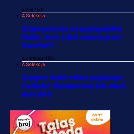
6 dan 15 h
A Selekcija
Stigla potvrda od predsjednika
kluba: Jovo Lukić uskoro pravi
transfer!?
4 sedmica 19 h
A Selekcija
Zmajevi dobili veliko pojačanje:
Fudbaler Olympiacosa želi obući
dres BiH!
3 sedmica 6 dan
Premijer liga BiH
Misimović priveden: SIPA ga tereti