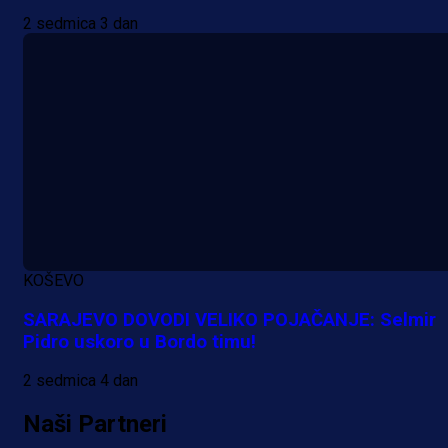
2 sedmica 3 dan
KOŠEVO
SARAJEVO DOVODI VELIKO POJAČANJE: Selmir
Pidro uskoro u Bordo timu!
2 sedmica 4 dan
Naši Partneri