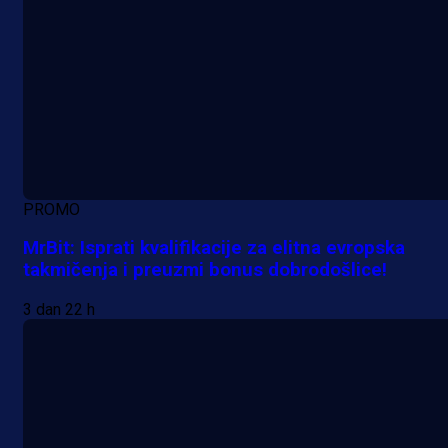
PROMO
MrBit: Isprati kvalifikacije za elitna evropska
takmičenja i preuzmi bonus dobrodošlice!
3 dan 22 h