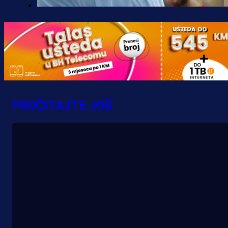
Premijer liga BiH
Borac do pobjede, ali scene iz
Banje Luke zgrozile javnost: Preki
zbog skandiranja Ratku Mladiću!
16 h 5 min
PROČITAJTE JOŠ