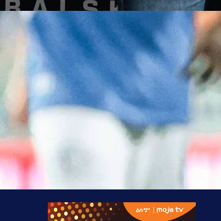
16:00 H
U subotu od 16:00 sati ekskluzivno na MY TV mož
gledati jedan od najvećih derbija WWin lige, FK Vel
FK Sarajevo.
Prije utakmice preporučujemo emisiju "Retro fudbal
kojoj je gost Mersudin Ahmetović, bivši kapiten Saraje
Nakon utakmice za sve Rođene emituje
dokumentarni film "Sve nas ista ljubav spaja", posve
stogodišnjici FK Velež.