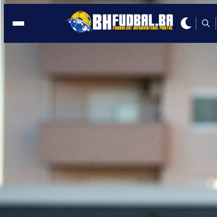
LIVE PRIJENOS
14:32, 08.03.2025
Derbi između Veleža i Sarajeva gledajt
UŽIVO na MY TV!
Autor:
Redakcija