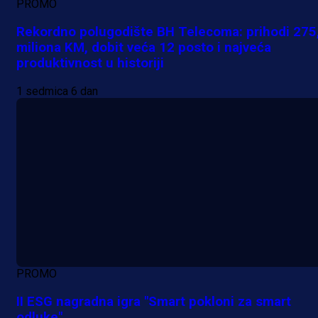
PROMO
Rekordno polugodište BH Telecoma: prihodi 275
miliona KM, dobit veća 12 posto i najveća
produktivnost u historiji
1 sedmica 6 dan
PROMO
II ESG nagradna igra "Smart pokloni za smart
odluke"