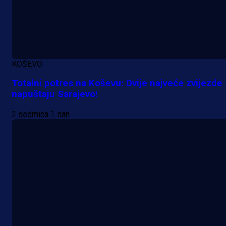
KOŠEVO
Totalni potres na Koševu: Dvije najveće zvijezde
napuštaju Sarajevo!
2 sedmica 1 dan
A Selekcija
Nova sezona, stari problemi: Esmi
Bajraktarević ponovo bez minuta 
PSV-u!
1 dan 1 h