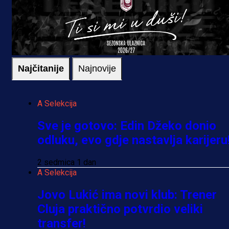
Najčitanije
Najnovije
A Selekcija
Sve je gotovo: Edin Džeko donio
odluku, evo gdje nastavlja karijeru
2 sedmica 1 dan
A Selekcija
Jovo Lukić ima novi klub: Trener
Cluja praktično potvrdio veliki
transfer!