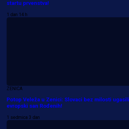
startu prvenstva!
1 dan 14 h
A Selekcija
Potencijalni reprezentativac BiH
pred velikim transferom: Ide kod
Demirovića u Stuttgart!
ZENICA
23 h 5 min
Potop Veleža u Zenici: Slovaci bez milosti ugasil
evropski san Rođenih!
1 sedmica 3 dan