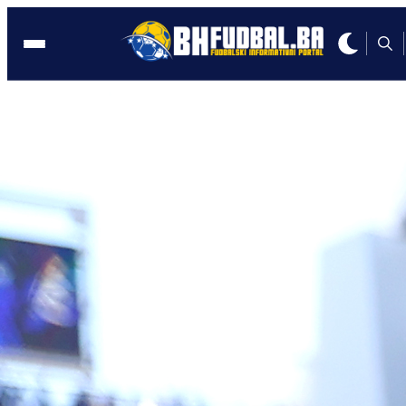
ENGLESKA
12:15, 19.12.2024
Begović želi braniti za Zmajeve, sada j
odluka na Barbarezu
Autor:
BHFudbal.ba