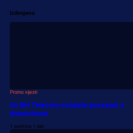
2 sedmica 1 dan
Izdvojeno
Više vijesti
Promo vijesti
Uz BH Telecom ostanite povezani s
domovinom
1 sedmica 1 dan