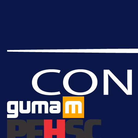
Leedsu: Nova dobra partija bh.
reprezentativca!
4 h 4 min