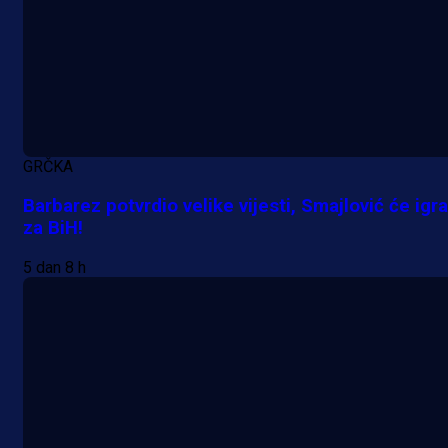
GRČKA
Barbarez potvrdio velike vijesti, Smajlović će igra
za BiH!
5 dan 8 h