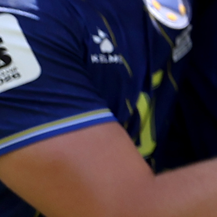
Hoće li Asmir Begović ponovo stati među stat
reprezentacije Bosne i Hercegovine, ostaje da se vidi.
Jedno je sigurno – njegov eventualni povratak bio
tema koja će dugo zaokupljati pažnju sportskih krugov
navijača širom zemlje.
#Asmir Begović
#Everton
#BiH