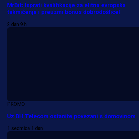
MrBit: Isprati kvalifikacije za elitna evropska
takmičenja i preuzmi bonus dobrodošlice!
2 dan 9 h
PROMO
Uz BH Telecom ostanite povezani s domovinom
1 sedmica 1 dan