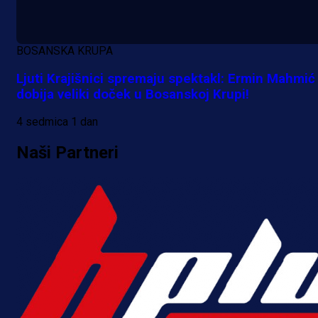
A Selekcija
BOSANSKA KRUPA
Kakva partija Omerovića: Postiga
Ljuti Krajišnici spremaju spektakl: Ermin Mahmić
dva gola za samo tri minute!
dobija veliki doček u Bosanskoj Krupi!
3 h 48 min
4 sedmica 1 dan
Naši Partneri