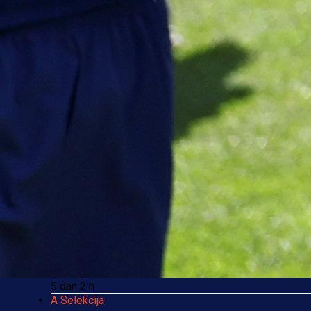
Sve je gotovo: Edin Džeko donio
odluku, evo gdje nastavlja karijeru
1 sedmica 6 dan
A Selekcija
Ovo niko nije očekivao: Nikola
Vasilj iznenadio izborom novog
kluba!
4 sedmica 2 h
A Selekcija
Jovo Lukić ima novi klub: Trener
Cluja praktično potvrdio veliki
transfer!
5 dan 2 h
A Selekcija