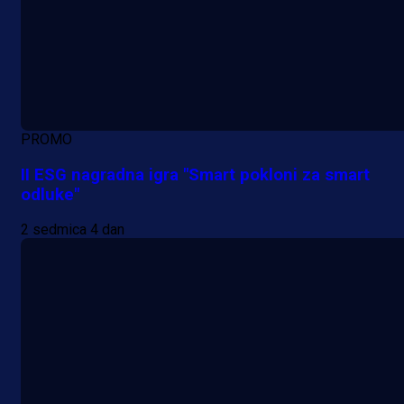
PROMO
II ESG nagradna igra "Smart pokloni za smart
odluke"
2 sedmica 4 dan