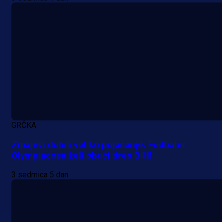
A Selekcija
Sjajna završnica bivšeg Zmaja:
Pogledajte gol Kenana Kodre prot
GRČKA
Real Madrida!
Zmajevi dobili veliko pojačanje: Fudbaler
Olympiacosa želi obući dres BiH!
2 h 39 min
3 sedmica 5 dan