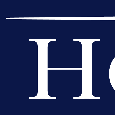
A Selekcija
Muharemović se ozbiljno nameće 