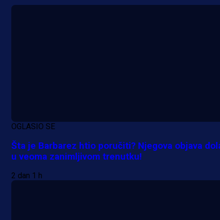
OGLASIO SE
Šta je Barbarez htio poručiti? Njegova objava dol
u veoma zanimljivom trenutku!
2 dan 1 h