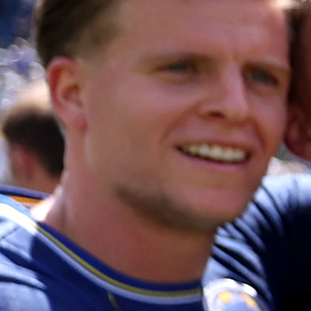
vratiti u reprezentaciju. To je nešto što mi je uvijek 
važno i spreman sam dati svoj doprinos timu,” izjavio
Begović, naglašavajući da njegova ljubav pr
domovini nikada nije bila upitna.
Begović je posljednji put nastupio za BiH 2018. godi
nakon čega je uslijedio niz nesuglasica s tadašn
selektorom i upravom Saveza. Njegov povratak bi do
iskustvo i stabilnost u golmanskoj liniji, što bi moglo 
od ključne važnosti za naredne izazove.
Navijači su podijeljeni. Dok jedni smatraju da bi povra
Begovića bio značajan korak ka jačanju tima, drugi
skeptični zbog prethodnih konflikata. Ipak, većina
slaže da reprezentaciji trebaju najkvalitetniji igra
posebno u periodu tranzicije i priprema za nadolaz
kvalifikacije.