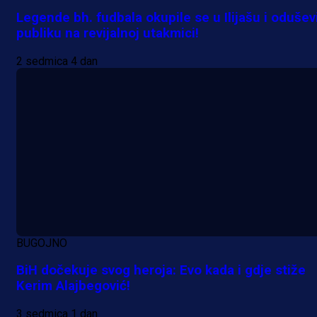
Legende bh. fudbala okupile se u Ilijašu i odušev
publiku na revijalnoj utakmici!
2 sedmica 4 dan
BUGOJNO
BiH dočekuje svog heroja: Evo kada i gdje stiže
Kerim Alajbegović!
3 sedmica 1 dan