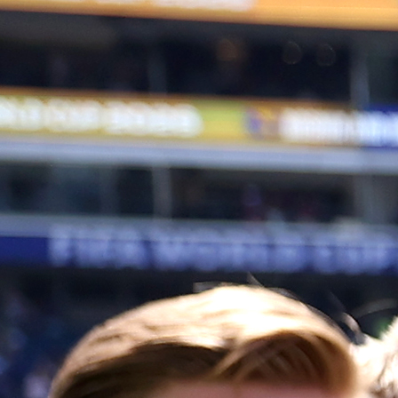
BIVŠI REPREZENTATIVAC BOSNE I HERCEGOVINE
Asmir Begović, bivši reprezentativac Bosn
Hercegovine i jedan od najuspješnijih golmana u histor
zemlje, izrazio je spremnost za povratak u naciona
tim.
Njegova želja za ponovnim oblačenjem dresa BiH dol
u ključnom trenutku za reprezentaciju, koja se suoč
s izazovima na putu prema budućim kvalifikacijama.
Begović, koji je trenutno golman engleskog Everto
nije skrivao svoje emocije u vezi s povratkom. “Želim