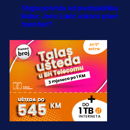
Stigla potvrda od predsjednika
kluba: Jovo Lukić uskoro pravi
transfer!?
3 sedmica 6 dan
A Selekcija
Zmajevi dobili veliko pojačanje:
Fudbaler Olympiacosa želi obući
dres BiH!
3 sedmica 5 dan
Premijer liga BiH
Misimović priveden: SIPA ga tereti
za pranje novca, pretresaju
prostorije FK Borac!