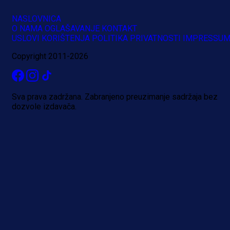
NASLOVNICA
O NAMA
OGLAŠAVANJE
KONTAKT
A Selekcija
USLOVI KORIŠTENJA
POLITIKA PRIVATNOSTI
IMPRESSU
Brat Kerima Alajbegovića pozvan 
Copyright 2011-2026
reprezentaciju Njemačke!
1 dan 14 h
Sva prava zadržana. Zabranjeno preuzimanje sadržaja bez
dozvole izdavača.
Više vijesti