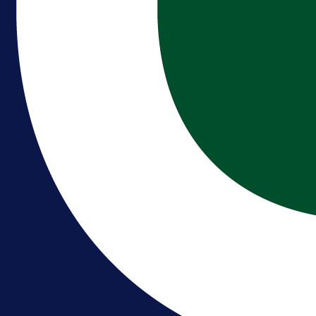
A Selekcija
Reprezentativac BiH bi mogao
postati novo pojačanje Hajduka!
1 dan 14 h