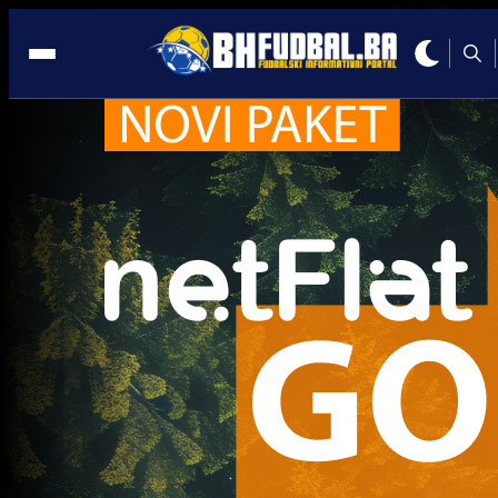
Asmir Begović
Trenutno nema novosti za navedeni tag.
Najčitanije
Najnovije
A Selekcija
Sve je gotovo: Edin Džeko donio
odluku, evo gdje nastavlja karijeru
1 sedmica 4 dan
A Selekcija