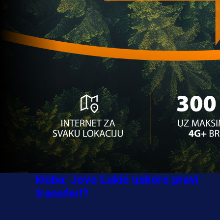
Ovo niko nije očekivao: Nikola
Vasilj iznenadio izborom novog
kluba!
3 sedmica 5 dan
A Selekcija
Jovo Lukić ima novi klub: Trener
Cluja praktično potvrdio veliki
transfer!
3 dan 8 h
A Selekcija
Stigla potvrda od predsjednika
kluba: Jovo Lukić uskoro pravi
transfer!?
3 sedmica 4 dan