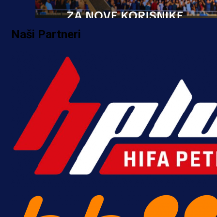
Naši Partneri
Promo vijesti
MrBit: Isprati kvalifikacije za elitn
evropska takmičenja i preuzmi
bonus dobrodošlice!
15 h 43 min