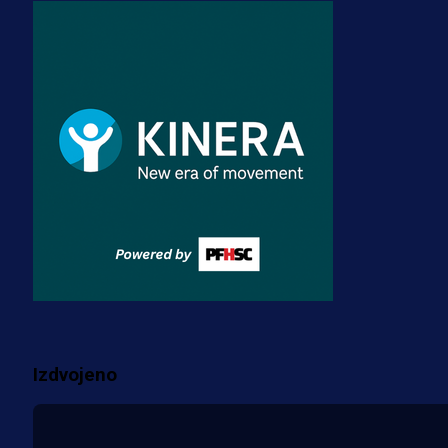
A Selekcija
Zmajevi dobili veliko pojačanje:
Fudbaler Olympiacosa želi obući
dres BiH!
3 sedmica 3 dan
Premijer liga BiH
Misimović priveden: SIPA ga tereti
za pranje novca, pretresaju
prostorije FK Borac!
1 sedmica 6 dan
Više vijesti
Izdvojeno