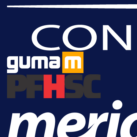
A Selekcija
Lukić seli u Bundesligu? Dva
njemačka kluba krenula po bh.
reprezentativca!
1 dan 14 h