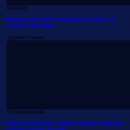
Više vijesti
BEOGRAD
Bosanac Hajro Rizvić dogovorio saradnju sa
Crvenom zvezdom!
4 godina 6 mjesec
VEZNJAK MILANA
Rade Krunić nakon utakmice izjavom oduševio
navijače Crvene Zvezde