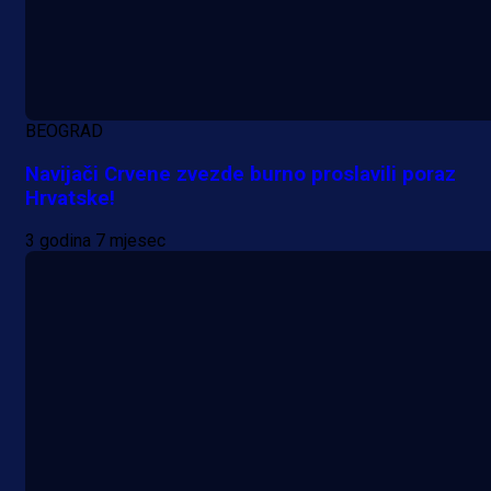
Promo vijesti
BEOGRAD
Počinje Premijer liga BiH: Pronađi
Navijači Crvene zvezde burno proslavili poraz
specijale i iskoristi jedinstvenu
Hrvatske!
ponudu
3 godina 7 mjesec
11 h 58 min
A Selekcija
Šta je Barbarez htio poručiti?
Njegova objava dolazi u veoma
zanimljivom trenutku!
1 dan 2 h