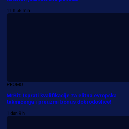
11 h 58 min
PROMO
MrBit: Isprati kvalifikacije za elitna evropska
takmičenja i preuzmi bonus dobrodošlice!
1 dan 9 h