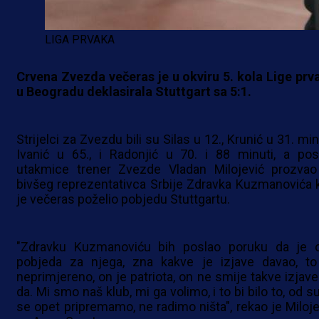
LIGA PRVAKA
Crvena Zvezda večeras je u okviru 5. kola Lige prv
u Beogradu deklasirala Stuttgart sa 5:1.
Strijelci za Zvezdu bili su Silas u 12., Krunić u 31. min
Ivanić u 65., i Radonjić u 70. i 88 minuti, a posl
utakmice trener Zvezde Vladan Milojević prozvao
bivšeg reprezentativca Srbije Zdravka Kuzmanovića k
je večeras poželio pobjedu Stuttgartu.
"Zdravku Kuzmanoviću bih poslao poruku da je 
pobjeda za njega, zna kakve je izjave davao, to
neprimjereno, on je patriota, on ne smije takve izjave
da. Mi smo naš klub, mi ga volimo, i to bi bilo to, od s
se opet pripremamo, ne radimo ništa", rekao je Miloje