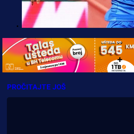
Premijer liga BiH
Željo uprkos svim problemima
krenuo pobjedom: Plavi slavili na
Grbavici!
2 h 7 min
PROČITAJTE JOŠ