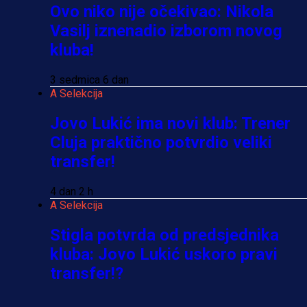
Ovo niko nije očekivao: Nikola
Vasilj iznenadio izborom novog
kluba!
3 sedmica 6 dan
A Selekcija
Jovo Lukić ima novi klub: Trener
Cluja praktično potvrdio veliki
transfer!
4 dan 2 h
A Selekcija
Stigla potvrda od predsjednika
kluba: Jovo Lukić uskoro pravi
transfer!?
3 sedmica 5 dan