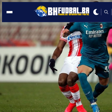
LIGA PRVAKA
22:13, 27.11.2024
Milojević prozvao izdajnika Srbije:
Pobjedili smo za tebe!
Autor:
BHFudbal.ba