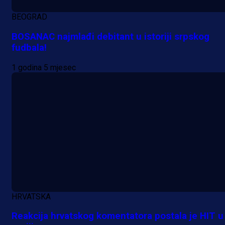
BEOGRAD
BOSANAC najmlađi debitant u istoriji srpskog
fudbala!
Premijer liga BiH
1 godina 5 mjesec
Grbavica se prisjetila Izeta Nanića
Manijaci razvili posebnu parolu!
2 h 55 min
HRVATSKA
Reakcija hrvatskog komentatora postala je HIT u