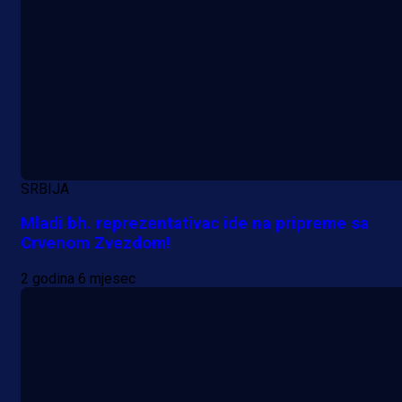
9 h 52 min
SRBIJA
Mladi bh. reprezentativac ide na pripreme sa
Crvenom Zvezdom!
2 godina 6 mjesec