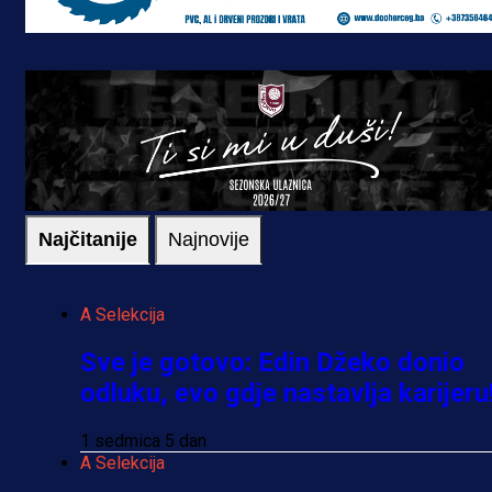
Najčitanije
Najnovije
A Selekcija
Sve je gotovo: Edin Džeko donio
odluku, evo gdje nastavlja karijeru
1 sedmica 5 dan
A Selekcija