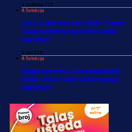
4 sedmica 17 h
A Selekcija
Jovo Lukić ima novi klub: Trener
Cluja praktično potvrdio veliki
transfer!
5 dan 17 h
A Selekcija
Stigla potvrda od predsjednika
kluba: Jovo Lukić uskoro pravi
transfer!?
3 sedmica 6 dan
A Selekcija
Zmajevi dobili veliko pojačanje:
Fudbaler Olympiacosa želi obući