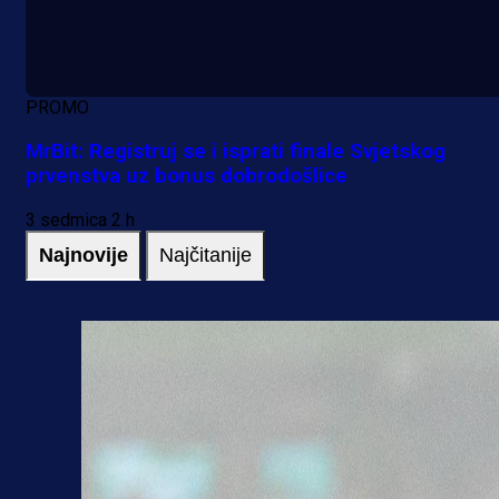
PROMO
MrBit: Registruj se i isprati finale Svjetskog
prvenstva uz bonus dobrodošlice
3 sedmica 2 h
Najnovije
Najčitanije