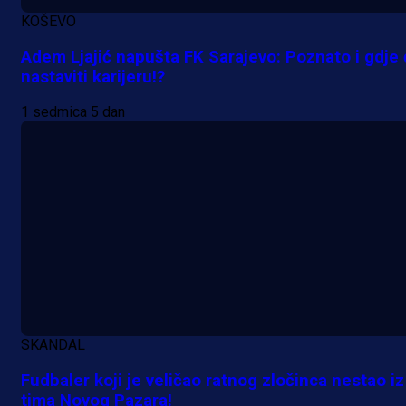
KOŠEVO
Adem Ljajić napušta FK Sarajevo: Poznato i gdje
nastaviti karijeru!?
1 sedmica 5 dan
SKANDAL
Fudbaler koji je veličao ratnog zločinca nestao iz
tima Novog Pazara!