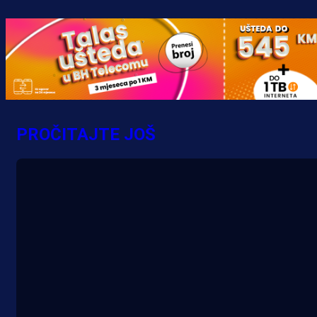
PROČITAJTE JOŠ
A Selekcija
Potencijalni reprezentativac BiH
pred velikim transferom: Ide kod
Demirovića u Stuttgart!
26 min 32 sekunda