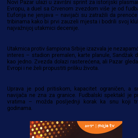
Novi Pazar ulazi u završni sprint za istorijski plasma
Evropu, a duel sa Crvenom zvezdom više je od fudba
Euforija ne jenjava – navijači su zatražili da prenoće
tribinama kako bi prvi zauzeli mjesta i bodrili svoj kl
najvažnijoj utakmici decenije.
Utakmica protiv šampiona Srbije izazvala je nezapam
interes – stadion premalen, karte planule, Sandžak d
kao jedno. Zvezda dolazi rasterećena, ali Pazar gleda
Evropi i ne želi propustiti priliku života.
Uprava je pod pritiskom, kapacitet ograničen, a s
navijača ne zna za granice. Fudbalski spektakl je p
vratima – možda posljednji korak ka snu koji tr
godinama.