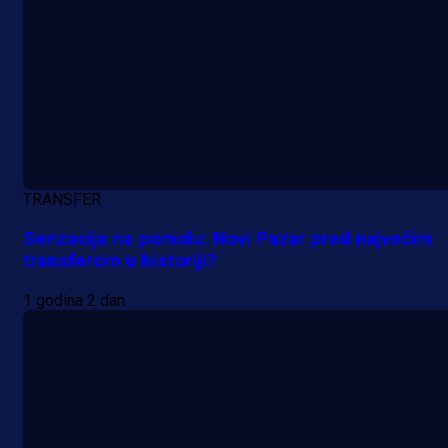
Nova sezona, stari problemi: Esmi
Bajraktarević ponovo bez minuta 
PSV-u!
2 h 24 min
TRANSFER
Senzacija na pomolu: Novi Pazar pred najvećim
transferom u historiji?
1 godina 2 dan