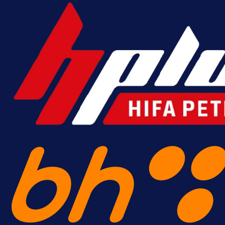
Premijer liga BiH
Bez pobjednika u Mostaru:
Sarajevo kiksalo na startu
prvenstva!
15 h 44 min