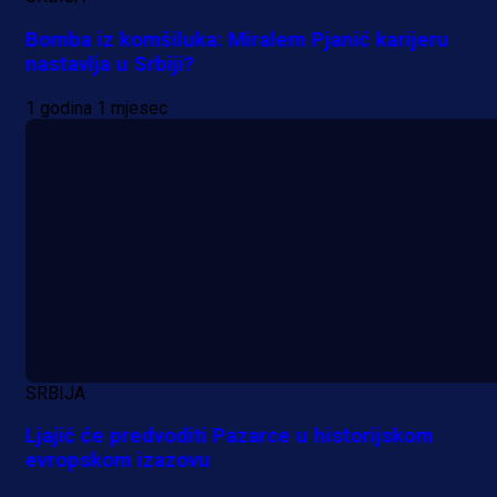
Bomba iz komšiluka: Miralem Pjanić karijeru
nastavlja u Srbiji?
1 godina 1 mjesec
SRBIJA
Ljajić će predvoditi Pazarce u historijskom
evropskom izazovu