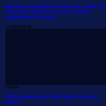
Rekordno polugodište BH Telecoma: prihodi 275
miliona KM, dobit veća 12 posto i najveća
produktivnost u historiji
1 sedmica 6 dan
PROMO
II ESG nagradna igra "Smart pokloni za smart
odluke"