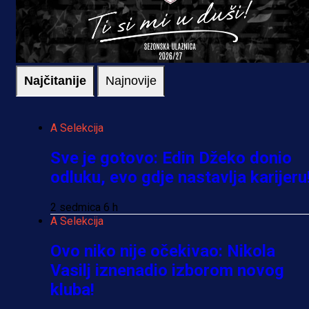
Najčitanije
Najnovije
A Selekcija
Sve je gotovo: Edin Džeko donio
odluku, evo gdje nastavlja karijeru
2 sedmica 6 h
A Selekcija
Ovo niko nije očekivao: Nikola
Vasilj iznenadio izborom novog
kluba!