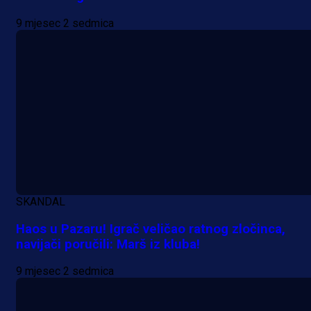
9 mjesec 2 sedmica
SKANDAL
Haos u Pazaru! Igrač veličao ratnog zločinca,
navijači poručili: Marš iz kluba!
9 mjesec 2 sedmica
A Selekcija