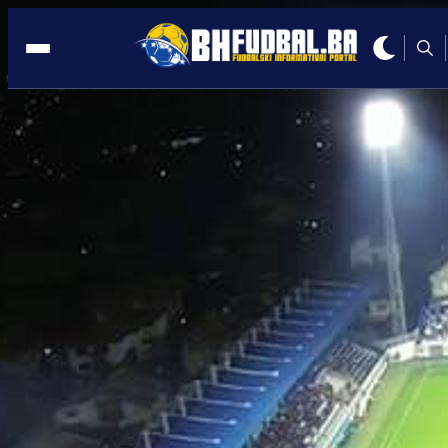
NOVI PAZAR
13:10, 16.05.2025
Ovako se voli klub: Navijači Novog
Pazara traže da noće na stadionu pred
duel sa Zvezdom!