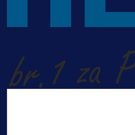
A Selekcija
Veliki trenutak za bh. fudbal:
Alajbegović debitovao za Juventu
7 h 24 min