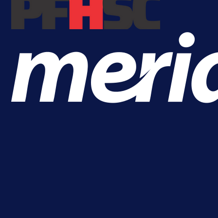
A Selekcija
Alajbegović debitovao za Juventu
Kako je ocijenjen nastup