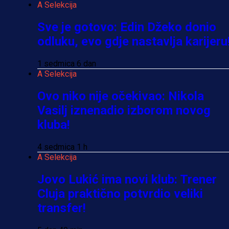
A Selekcija
Sve je gotovo: Edin Džeko donio
odluku, evo gdje nastavlja karijeru
1 sedmica 6 dan
A Selekcija
Ovo niko nije očekivao: Nikola
Vasilj iznenadio izborom novog
kluba!
4 sedmica 1 h
A Selekcija
Jovo Lukić ima novi klub: Trener
Cluja praktično potvrdio veliki
transfer!