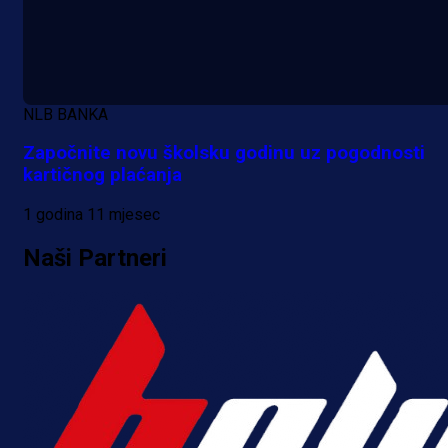
Kakva partija Omerovića: Postiga
dva gola za samo tri minute!
2 h 36 min
NLB BANKA
Započnite novu školsku godinu uz pogodnosti
kartičnog plaćanja
1 godina 11 mjesec
Naši Partneri