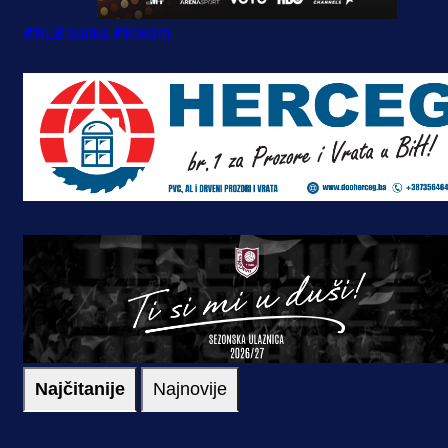
#NLB banka
#Krediti
Najčitanije
Najnovije