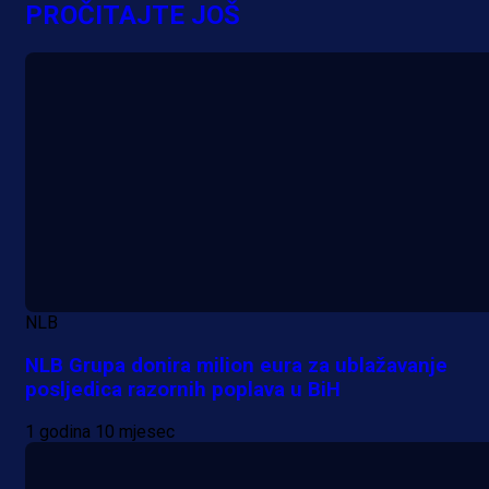
PROČITAJTE JOŠ
A Selekcija
Sjajna završnica bivšeg Zmaja:
Pogledajte gol Kenana Kodre prot
Real Madrida!
1 h 26 min
NLB
NLB Grupa donira milion eura za ublažavanje
posljedica razornih poplava u BiH
1 godina 10 mjesec