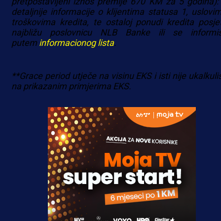
pretpostavljeni iznos premije 670 KM za 5 godina):
detaljnije informacije o klijentima statusa 1, uslovim
troškovima kredita, te ostaloj ponudi kredita posjet
najbližu poslovnicu NLB Banke ili se informiš
putem
informacionog lista
.
**Grace period utječe na visinu EKS i isti nije ukalkul
na prikazanim primjerima EKS.