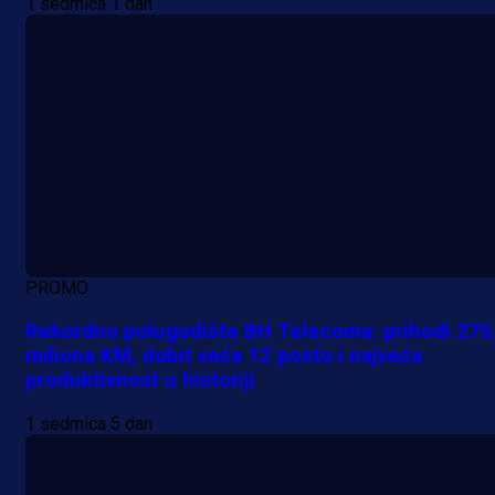
1 sedmica 1 dan
PROMO
Rekordno polugodište BH Telecoma: prihodi 275
miliona KM, dobit veća 12 posto i najveća
produktivnost u historiji
1 sedmica 5 dan