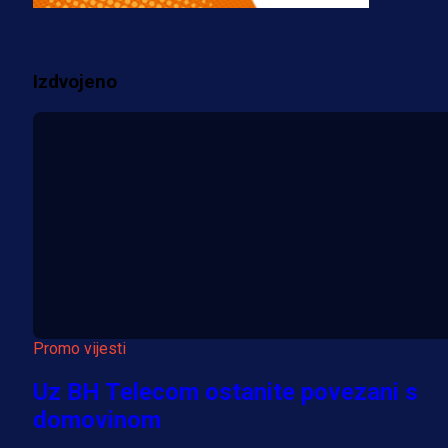
2 sedmica 1 dan
Izdvojeno
Više vijesti
Promo vijesti
Uz BH Telecom ostanite povezani s
domovinom