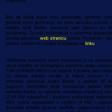
mjesečno.
Bilo da želite kupiti novi automobil, opremiti stan 
planirati novo putovanje, uz novu akcijsku ponudu 
kredita NLB Banke Sarajevo, vaši planovi su bl
ostvarenju. Za više informacija o uslovima gotovins
kredita posjetite
web stranicu
banke. Provjerite i viš
ponudi stambenih kredita NLB Banke na
linku
.
*Efektivna kamatna stopa izračunata je na maksima
iznos kredita, uz promjenjivu kamatnu stopu vezanu
12M EURIBOR (NKS) i rok otplate 5 godina, bez nakn
za obradu kredita ukoliko je klijent statusa 1 k
primanja ostvaruje preko Banke u zadnjih 30 d
napravio minimalno dvije transakcije putem EBB 
mobilne banke, uz naknadu zavođenje kreditnog rač
(2,99 KM mjesečno) i troškove pribavljanja mjenice
KM), ovjere saglasnosti o zapljeni (8 KM) i osigura
korisnika kredita (prama tarifniku osiguravajuće ku