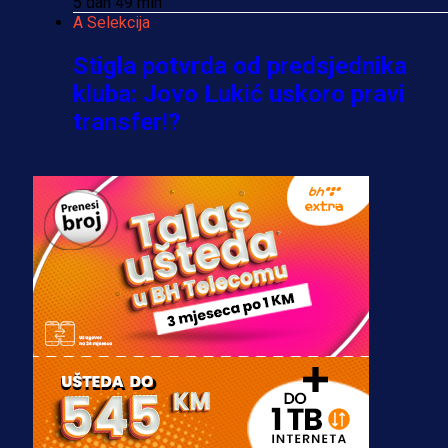
5 dan 49 min
A Selekcija
Stigla potvrda od predsjednika
kluba: Jovo Lukić uskoro pravi
transfer!?
3 sedmica 6 dan
A Selekcija
Zmajevi dobili veliko pojačanje:
Fudbaler Olympiacosa želi obući
dres BiH!
3 sedmica 5 dan
Premijer liga BiH
Misimović priveden: SIPA ga tereti
za pranje novca, pretresaju
prostorije FK Borac!