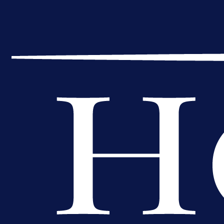
A Selekcija
Muharemović se ozbiljno nameće 
Leedsu: Nova dobra partija bh.
reprezentativca!