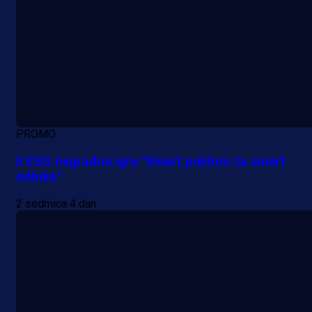
PROMO
II ESG nagradna igra "Smart pokloni za smart
odluke"
2 sedmica 4 dan