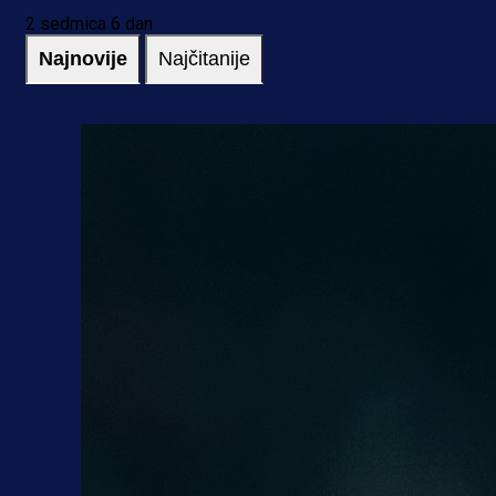
2 sedmica 6 dan
Najnovije
Najčitanije