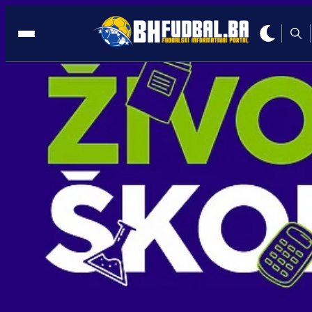
PROMO
08:53, 25.10.2024
Akcijska ponuda keš kredita NLB Bank
Treba biti spreman na velike stvari
Autor:
Promo