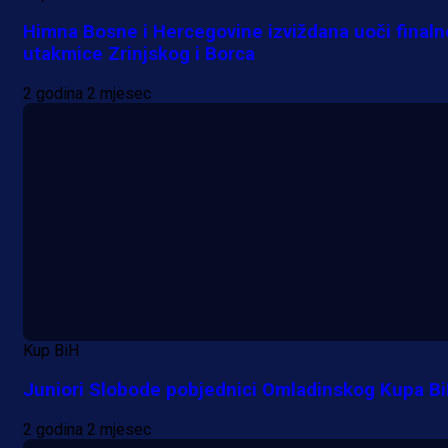
Himna Bosne i Hercegovine izviždana uoči finaln
utakmice Zrinjskog i Borca
2 godina 2 mjesec
Kup BiH
Juniori Slobode pobjednici Omladinskog Kupa Bi
2 godina 2 mjesec