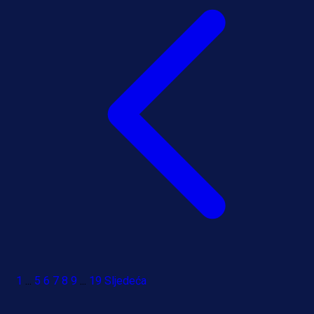
1
...
5
6
7
8
9
...
19
Sljedeća