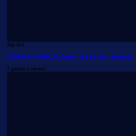
Kup BiH
ZRINJSKI U FINALU: Četvrti iz lige ide u Evropu!
2 godina 3 mjesec