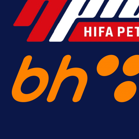
A Selekcija
Lukić seli u Bundesligu? Dva
njemačka kluba krenula po bh.
reprezentativca!