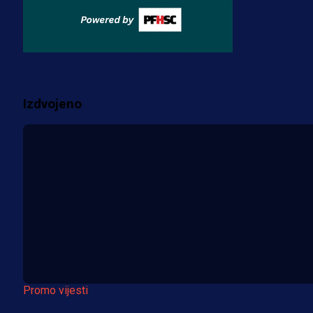
Fudbaler Olympiacosa želi obući
dres BiH!
3 sedmica 2 dan
Više vijesti
Izdvojeno
Promo vijesti