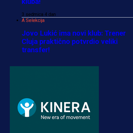
kluba!
3 sedmica 4 dan
A Selekcija
Jovo Lukić ima novi klub: Trener
Cluja praktično potvrdio veliki
transfer!
2 dan 17 h
A Selekcija
Stigla potvrda od predsjednika
kluba: Jovo Lukić uskoro pravi
transfer!?
3 sedmica 3 dan
A Selekcija
Zmajevi dobili veliko pojačanje: