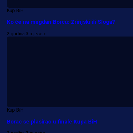
Kup BiH
Ko će na megdan Borcu: Zrinjski ili Sloga?
2 godina 3 mjesec
Kup BiH
Borac se plasirao u finale Kupa BiH