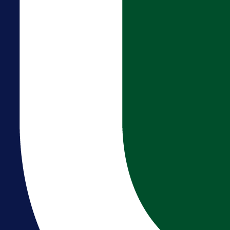
A Selekcija
Brat Kerima Alajbegovića pozvan 
reprezentaciju Njemačke!
23 h 36 min