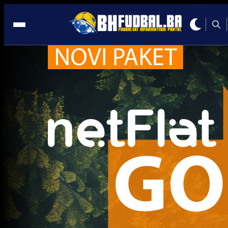
Kup BiH
Kup BiH
PLEMIĆI SE PROVUKLI: Igrač iz niže lige donio im