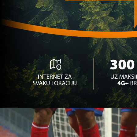
1/4 finale
1 godina 5 mjesec
Kup BiH
HOĆE LI ZRINJSKI ISPASTI? Igman ozbiljno prijet
Mostaracima
1 godina 5 mjesec