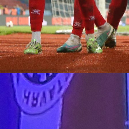
Kup BiH
ŠTA SE DEŠAVA? Dvije utakmice bez VAR-a!
Djevojke sude...
1 godina 6 mjesec