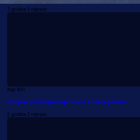
1 godina 9 mjesec
Kup BiH
Zrinjski je osvojio Kup Bosne i Hercegovine!
2 godina 2 mjesec