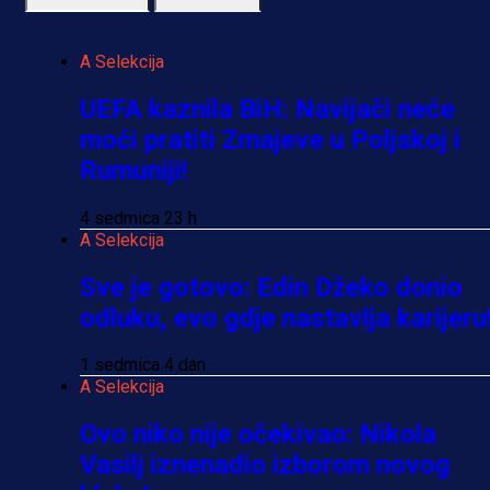
A Selekcija
UEFA kaznila BiH: Navijači neće
moći pratiti Zmajeve u Poljskoj i
Rumuniji!
4 sedmica 23 h
A Selekcija
Sve je gotovo: Edin Džeko donio
odluku, evo gdje nastavlja karijeru
1 sedmica 4 dan
A Selekcija
Ovo niko nije očekivao: Nikola
Vasilj iznenadio izborom novog