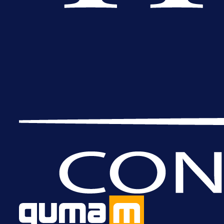
A Selekcija
Da li je selektor zadovoljan: Evo š
je Barbarez rekao o transferu
Alajbegovića u Juventus!
23 h 32 min