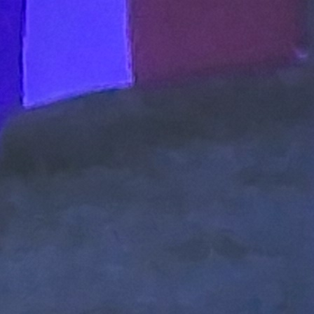
Kup BiH
KUP BIH: Rutinska pobjeda Željezničara u Trebinj
1 godina 9 mjesec
Kup BiH
Izvučeni parovi 1/16 finala Kupa Bosne i
Hercegovine