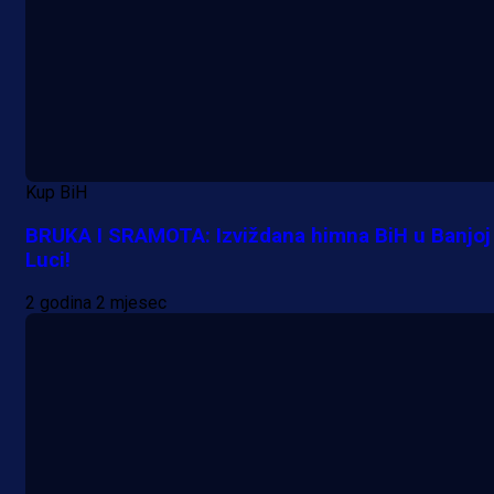
Kup BiH
BRUKA I SRAMOTA: Izviždana himna BiH u Banjoj
Luci!
2 godina 2 mjesec