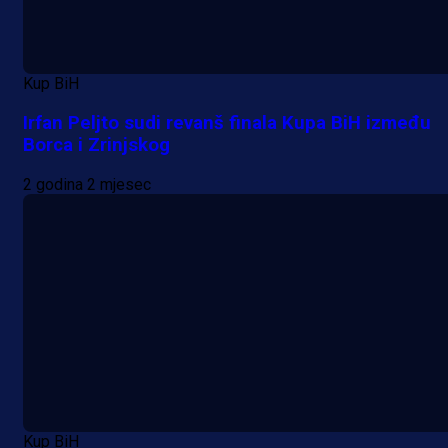
Kup BiH
Irfan Peljto sudi revanš finala Kupa BiH između
Borca i Zrinjskog
2 godina 2 mjesec
Kup BiH