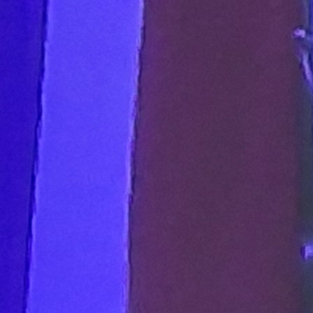
Kup BiH
Poznati parovi osmine i četvrtine finala Kupa Bo
i Hercegovine!
1 godina 7 mjesec