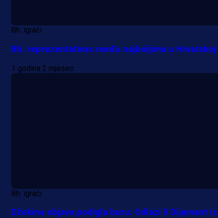
Bh. igrači
Bh. reprezentativac među najboljima u Hrvatskoj
1 godina 2 mjesec
Bh. igrači
Džekina objava podigla buru: Odlazi li Dijamant iz