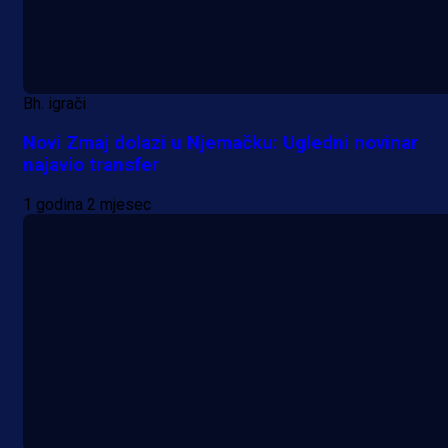
Bh. igrači
Novi Zmaj dolazi u Njemačku: Ugledni novinar
najavio transfer
1 godina 2 mjesec