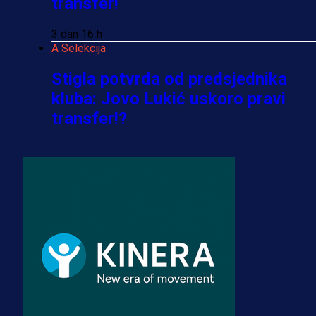
transfer!
3 dan 16 h
A Selekcija
Stigla potvrda od predsjednika
kluba: Jovo Lukić uskoro pravi
transfer!?
3 sedmica 4 dan
A Selekcija
Zmajevi dobili veliko pojačanje:
Fudbaler Olympiacosa želi obući
dres BiH!
3 sedmica 3 dan
Premijer liga BiH
Misimović priveden: SIPA ga tereti