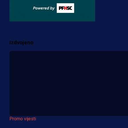
za pranje novca, pretresaju
prostorije FK Borac!
2 sedmica 1 h
Više vijesti
Izdvojeno
Promo vijesti