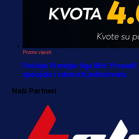
Promo vijesti
Počinje Premijer liga BiH: Pronađi
specijale i iskoristi jedinstvenu
ponudu
Naši Partneri
1 h 40 min
A Selekcija
Šta je Barbarez htio poručiti?
Njegova objava dolazi u veoma