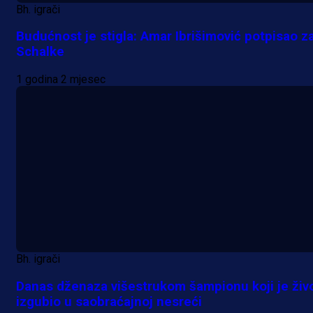
Bh. igrači
Budućnost je stigla: Amar Ibrišimović potpisao z
Schalke
1 godina 2 mjesec
Bh. igrači
Danas dženaza višestrukom šampionu koji je živ
izgubio u saobraćajnoj nesreći