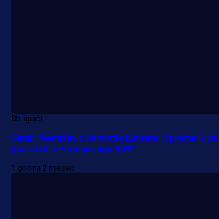
Bh. igrači
Samir Memišević napustio Emirate: Sprema li se
povratak u Premijer ligu BiH?
1 godina 2 mjesec