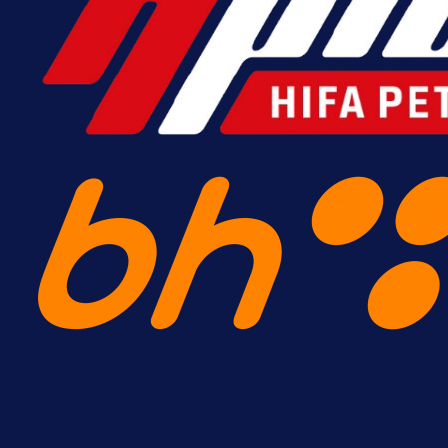
zanimljivom trenutku!
16 h 8 min