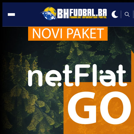
Bh. igrači
Bh. igrači
Ćivić PROMIJENIO sredinu nakon šest godina