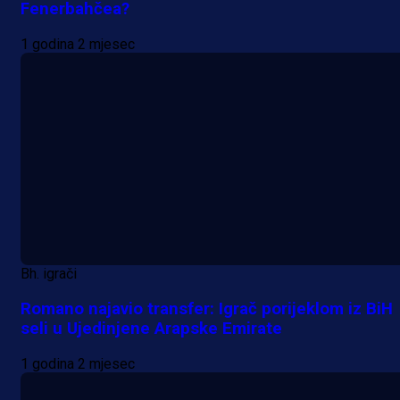
Fenerbahčea?
1 godina 2 mjesec
Bh. igrači
Romano najavio transfer: Igrač porijeklom iz BiH
seli u Ujedinjene Arapske Emirate
1 godina 2 mjesec