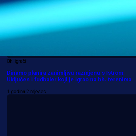
Bh. igrači
Dinamo planira zanimljivu razmjenu s Istrom:
Uključen i fudbaler koji je igrao na bh. terenima
1 godina 2 mjesec