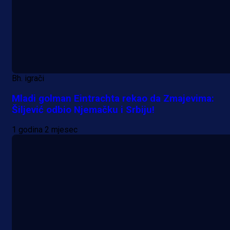
Bh. igrači
Mladi golman Eintrachta rekao da Zmajevima:
Šiljević odbio Njemačku i Srbiju!
1 godina 2 mjesec