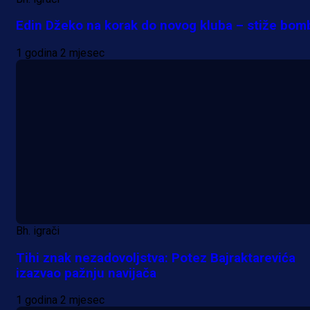
Edin Džeko na korak do novog kluba – stiže bom
1 godina 2 mjesec
Bh. igrači
Tihi znak nezadovoljstva: Potez Bajraktarevića
izazvao pažnju navijača
1 godina 2 mjesec