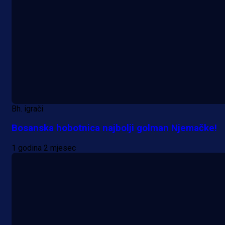
Bh. igrači
Bosanska hobotnica najbolji golman Njemačke!
1 godina 2 mjesec