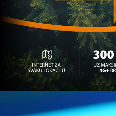
1 godina 2 mjesec
Bh. igrači
Promjene na vidiku za bh. reprezentativca: Pravi
TRANSFER nakon reprezentativne pauze
1 godina 2 mjesec