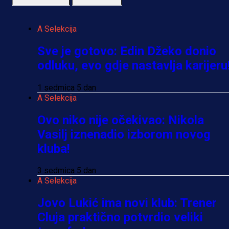
A Selekcija
Sve je gotovo: Edin Džeko donio
odluku, evo gdje nastavlja karijeru
1 sedmica 5 dan
A Selekcija
Ovo niko nije očekivao: Nikola
Vasilj iznenadio izborom novog
kluba!
3 sedmica 5 dan
A Selekcija
Jovo Lukić ima novi klub: Trener
Cluja praktično potvrdio veliki