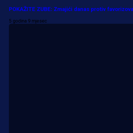
POKAŽITE ZUBE: Zmajići danas protiv favorizo
5 godina 9 mjesec