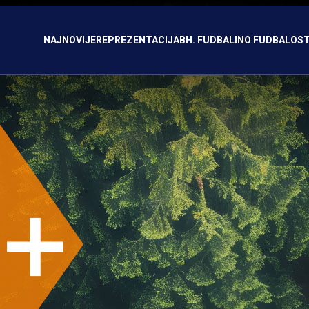
NAJNOVIJE
REPREZENTACIJA
BH. FUDBAL
INO FUDBAL
OST