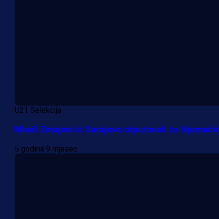
U21 Selekcija
Mladi Zmajevi iz Sarajeva otputovali za Njemač
5 godina 9 mjesec