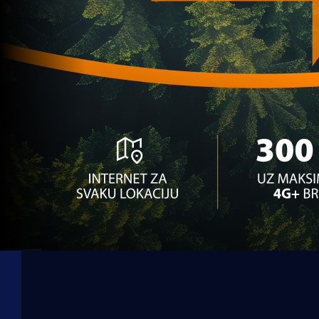
U21 Selekcija
Gledajte uživo utakmicu mladih reprezentacija 
5 godina 9 mjesec