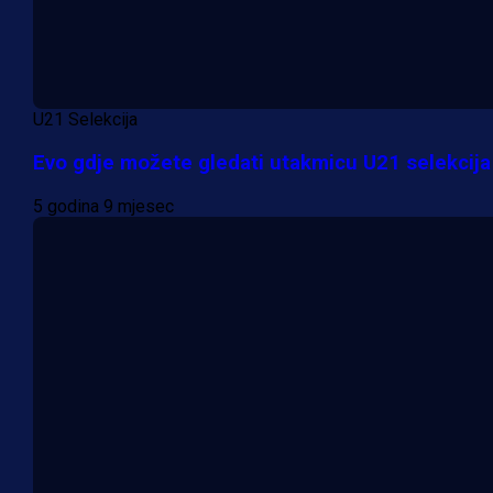
U21 Selekcija
Evo gdje možete gledati utakmicu U21 selekcija
5 godina 9 mjesec