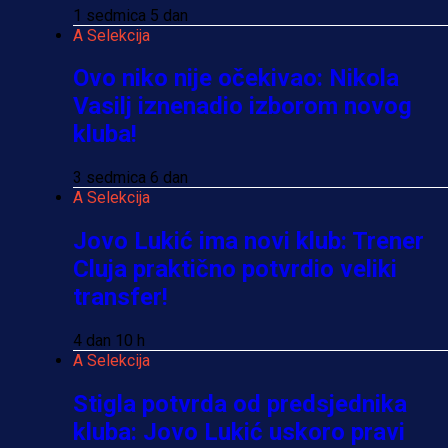
1 sedmica 5 dan
A Selekcija
Ovo niko nije očekivao: Nikola
Vasilj iznenadio izborom novog
kluba!
3 sedmica 6 dan
A Selekcija
Jovo Lukić ima novi klub: Trener
Cluja praktično potvrdio veliki
transfer!
4 dan 10 h
A Selekcija
Stigla potvrda od predsjednika
kluba: Jovo Lukić uskoro pravi