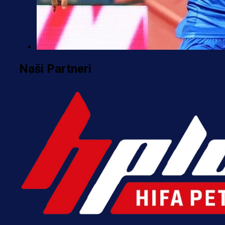
Premijer liga BiH
Naši Partneri
Željo uprkos svim problemima
krenuo pobjedom: Plavi slavili na
Grbavici!
10 h 6 min