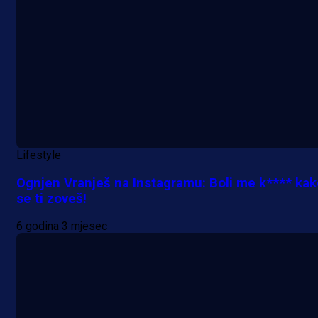
Lifestyle
Ognjen Vranješ na Instagramu: Boli me k**** kak
se ti zoveš!
6 godina 3 mjesec