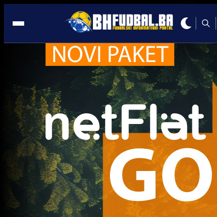
Lifestyle
Lifestyle
Wanda Nara objavila novi story i napravila haos n