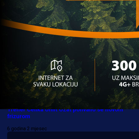
Instagramu
6 godina 2 mjesec
Lifestyle
Trener Čelika Umit Ozat pohvalio se novom
frizurom
6 godina 2 mjesec