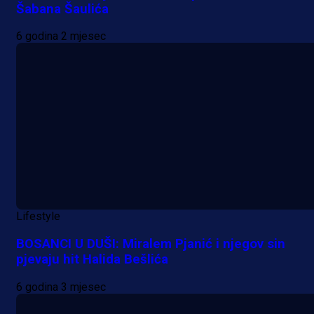
Šabana Šaulića
6 godina 2 mjesec
Lifestyle
BOSANCI U DUŠI: Miralem Pjanić i njegov sin
pjevaju hit Halida Bešlića
6 godina 3 mjesec