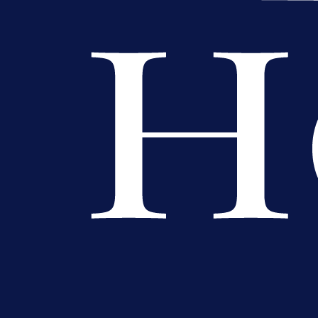
Premijer liga BiH
Grbavica se prisjetila Izeta Nanića
Manijaci razvili posebnu parolu!
10 h 54 min