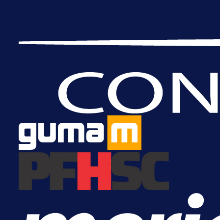
A Selekcija
Samed Baždar predstavljen u
novom klubu, nosit će kultni broj
devet!
14 h 3 min
A Selekcija
Pogledajte gol: Tabaković zabio z
trijumf Salzburga u Evropskoj ligi!