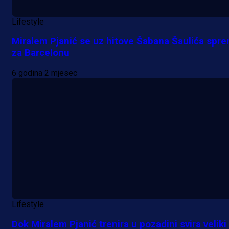
Lifestyle
Miralem Pjanić se uz hitove Šabana Šaulića spr
za Barcelonu
6 godina 2 mjesec
Lifestyle
Dok Miralem Pjanić trenira u pozadini svira veliki 