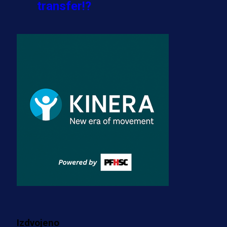
transfer!?
3 sedmica 5 dan
A Selekcija
Zmajevi dobili veliko pojačanje:
Fudbaler Olympiacosa želi obući
dres BiH!
3 sedmica 4 dan
Premijer liga BiH
Misimović priveden: SIPA ga tereti
za pranje novca, pretresaju
prostorije FK Borac!
2 sedmica 20 h
Više vijesti
Izdvojeno