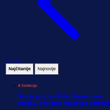
1
2
3
4
5
Najčitanije
Najnovije
A Selekcija
Sve je gotovo: Edin Džeko donio
odluku, evo gdje nastavlja karijeru