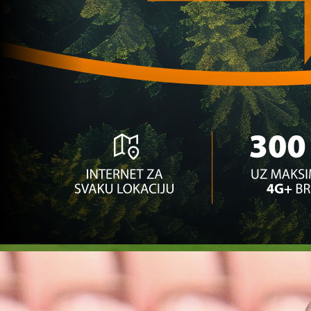
BiH bi mogao zaigrati za Juventus!
5 dan 18 h
A Selekcija
Edin Džeko šokirao izjavom: Ovo je vjerovatno m
posljednja sezona!
5 dan 19 h