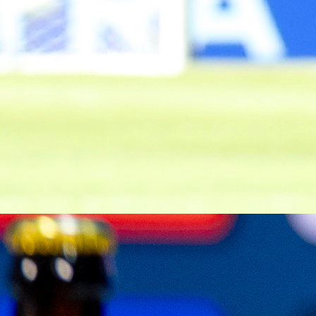
A Selekcija
Edin Džeko nakon potpisa ugovora otkrio zašto j
ostao u Schalkeu!
6 dan 20 h
A Selekcija
Barbarez potvrdio velike vijesti, Smajlović će igra