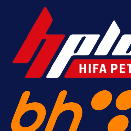
Borac do pobjede, ali scene iz
Banje Luke zgrozile javnost: Preki
zbog skandiranja Ratku Mladiću!
14 h 15 min