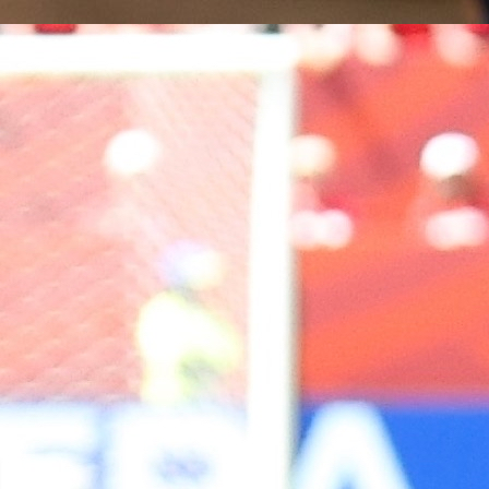
A Selekcija
Jovo Lukić ima novi klub: Trener Cluja praktično
potvrdio veliki transfer!
6 dan 13 h