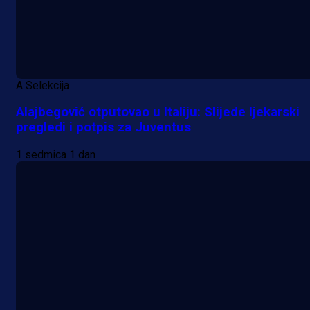
A Selekcija
Alajbegović otputovao u Italiju: Slijede ljekarski
pregledi i potpis za Juventus
1 sedmica 1 dan