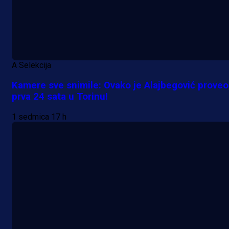
A Selekcija
Kamere sve snimile: Ovako je Alajbegović proveo
prva 24 sata u Torinu!
1 sedmica 17 h