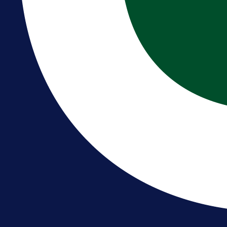
Premijer liga BiH
Bez pobjednika u Mostaru:
Sarajevo kiksalo na startu
prvenstva!