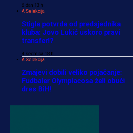
6 dan 13 h
A Selekcija
Stigla potvrda od predsjednika
kluba: Jovo Lukić uskoro pravi
transfer!?
4 sedmica 18 h
A Selekcija
Zmajevi dobili veliko pojačanje:
Fudbaler Olympiacosa želi obući
dres BiH!
3 sedmica 6 dan
Premijer liga BiH
Misimović priveden: SIPA ga tereti
za pranje novca, pretresaju