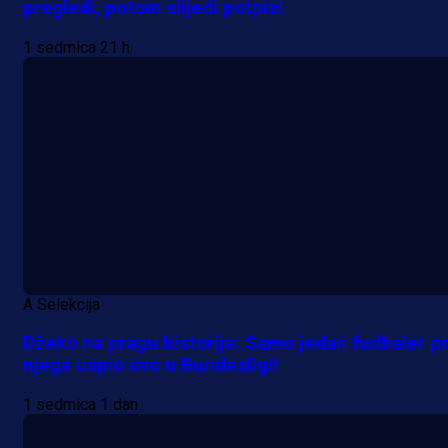
pregledi, potom slijedi potpis!
1 sedmica 21 h
A Selekcija
Džeko na pragu historije: Samo jedan fudbaler pr
njega uspio ovo u Bundesligi!
1 sedmica 1 dan