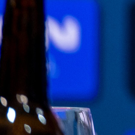
za BiH!
6 dan 20 h
A Selekcija
Edin Džeko ostaje u Bundesligi: Schalke ozvanič
veliki potpis!
6 dan 20 h