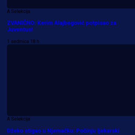
A Selekcija
ZVANIČNO: Kerim Alajbegović potpisao za
Juventus!
1 sedmica 18 h
A Selekcija
Džeko stigao u Njemačku: Počinju ljekarski