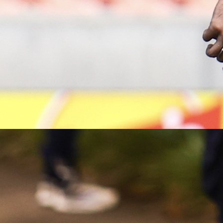
A Selekcija
Samed Baždar pravi sjajan transfer: Ove sezone 
igrati Evropsku ligu?!
6 dan 13 h