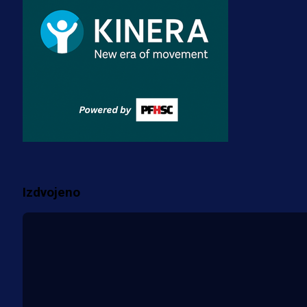
prostorije FK Borac!
2 sedmica 2 dan
Reprezentacije
Bio je uhapšen s Tijanom Ajfon u
BiH, a sada sudi finale Svjetskog
prvenstva!
3 sedmica 3 dan
Više vijesti
Izdvojeno