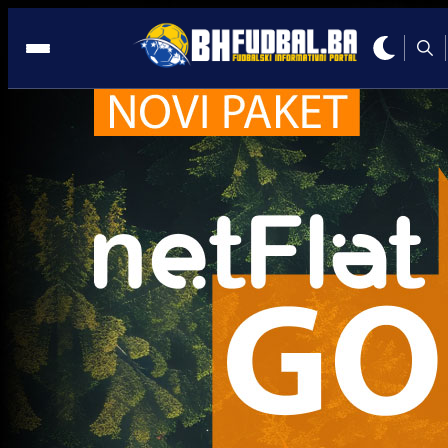
A Selekcija
A Selekcija
Alajbegović nije jedini? Još jedan reprezentativa