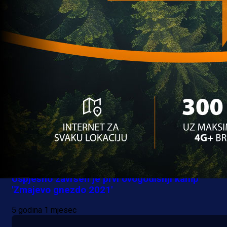
nagradne igre
5 godina 4 sedmica
Ostalo
Uspješno završen je prvi ovogodišnji kamp
'Zmajevo gnezdo 2021'
5 godina 1 mjesec