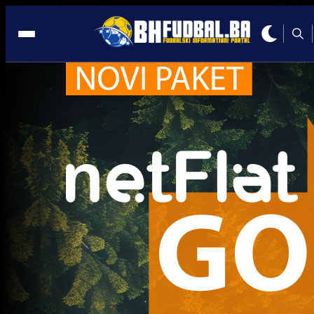
Ostalo
Ostalo
Miralem Pjanić uručio dres sretnom dobitniku