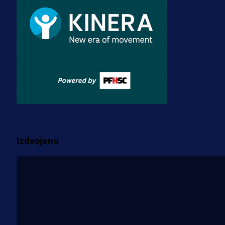
dres BiH!
3 sedmica 5 dan
Premijer liga BiH
Misimović priveden: SIPA ga tereti
za pranje novca, pretresaju
prostorije FK Borac!
2 sedmica 1 dan
Više vijesti
Izdvojeno