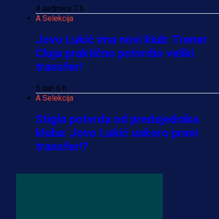
4 sedmica 7 h
A Selekcija
Jovo Lukić ima novi klub: Trener
Cluja praktično potvrdio veliki
transfer!
5 dan 6 h
A Selekcija
Stigla potvrda od predsjednika
kluba: Jovo Lukić uskoro pravi
transfer!?
3 sedmica 6 dan
A Selekcija
Zmajevi dobili veliko pojačanje:
Fudbaler Olympiacosa želi obući