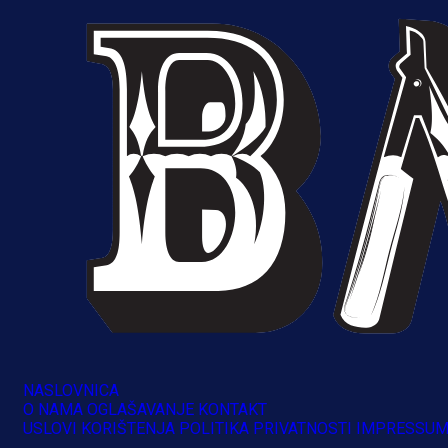
A Selekcija
Muharemović se ozbiljno nameće 
Leedsu: Nova dobra partija bh.
reprezentativca!
8 h 34 min
NASLOVNICA
O NAMA
OGLAŠAVANJE
KONTAKT
USLOVI KORIŠTENJA
POLITIKA PRIVATNOSTI
IMPRESSU