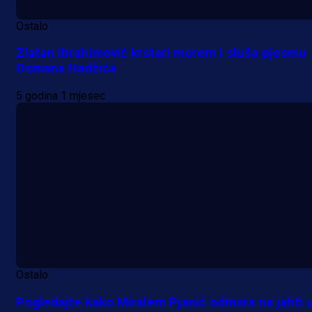
Ostalo
Zlatan Ibrahimović krstari morem i sluša pjesmu
Osmana Hadžića
5 godina 1 mjesec
Ostalo
Pogledajte kako Miralem Pjanić odmara na jahti 