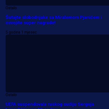
Ostalo
Šutajte slobodnjake sa Miralemom Pjanićem i
osvojite super nagrade!
5 godina 1 mjesec
Ostalo
UEFA suspendovala ruskog sudiju Sergeja