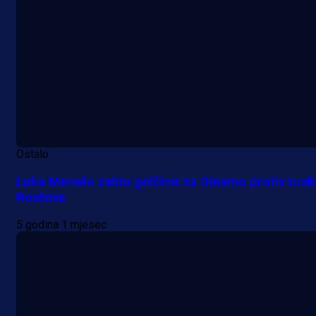
Ostalo
Luka Menalo zabio golčinu za Dinamo protiv rus
Rostova
5 godina 1 mjesec