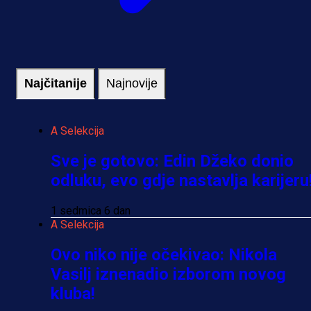
Najčitanije
Najnovije
A Selekcija
Sve je gotovo: Edin Džeko donio
odluku, evo gdje nastavlja karijeru
1 sedmica 6 dan
A Selekcija
Ovo niko nije očekivao: Nikola
Vasilj iznenadio izborom novog
kluba!