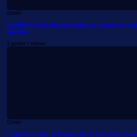
Ostalo
ZVANIČNO: Izet Hajrović potpisao ugovor sa nov
klubom!
5 godina 1 mjesec
Ostalo
Pogledajte kako je kćerka Harisa Seferovića bodr