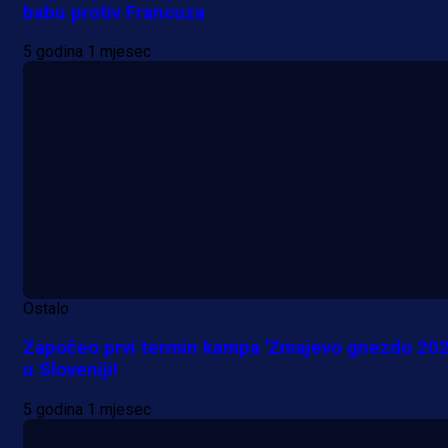
babu protiv Francuza
5 godina 1 mjesec
Ostalo
Započeo prvi termin kampa 'Zmajevo gnezdo 202
u Sloveniji!
5 godina 1 mjesec