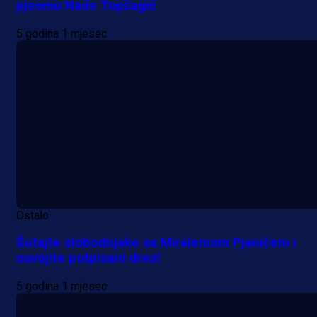
pjesmu Nade Topčagić
5 godina 1 mjesec
Ostalo
Šutajte slobodnjake sa Miralemom Pjanićem i
osvojite potpisani dres!
5 godina 1 mjesec