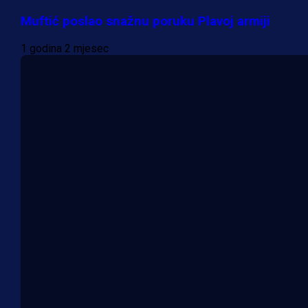
Muftić poslao snažnu poruku Plavoj armiji
1 godina 2 mjesec