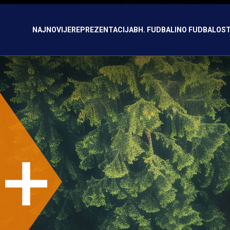
NAJNOVIJE
REPREZENTACIJA
BH. FUDBAL
INO FUDBAL
OST