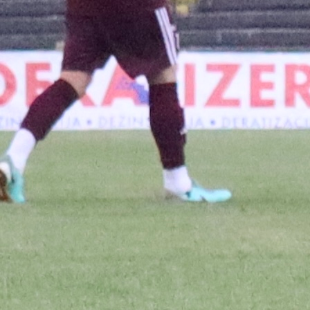
Premijer liga BiH
Njemački Bundesligaš upada u igru: Hoće li Sara
1 godina 2 mjesec