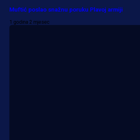
Muftić poslao snažnu poruku Plavoj armiji
1 godina 2 mjesec