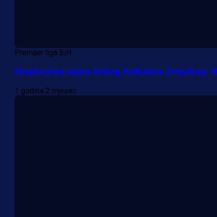
Premijer liga BiH
Eksplozivna izjava bivšeg fudbalera Zrinjskog: 'Bo
1 godina 2 mjesec