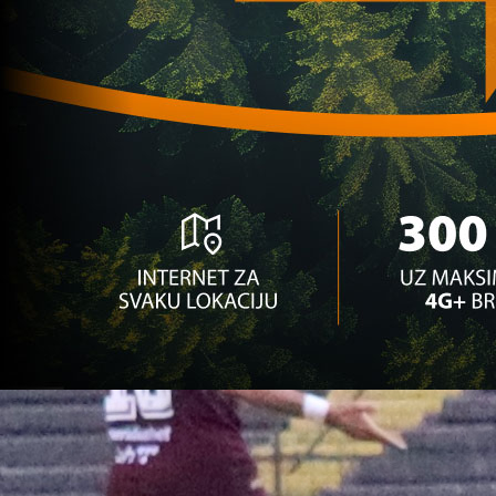
Premijer liga BiH
Sarajevo i Željo saznali potencijalne evropske 
1 godina 2 mjesec