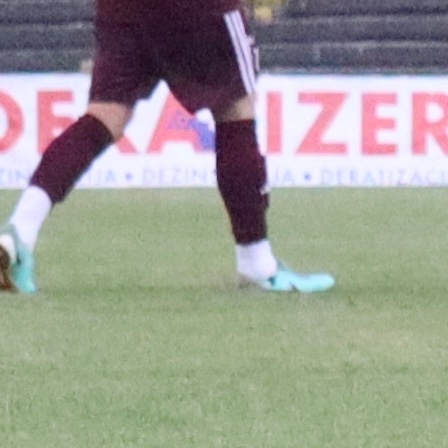
Premijer liga BiH
Njemački Bundesligaš upada u igru: Hoće li Sara
1 godina 2 mjesec