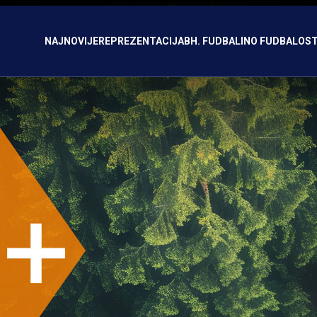
NAJNOVIJE
REPREZENTACIJA
BH. FUDBAL
INO FUDBAL
OST