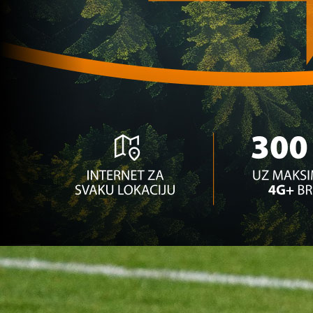
Zanimljivosti
Nikola Lazarević na edukaciji u Villarrealu: Spr
5 mjesec 3 sedmica