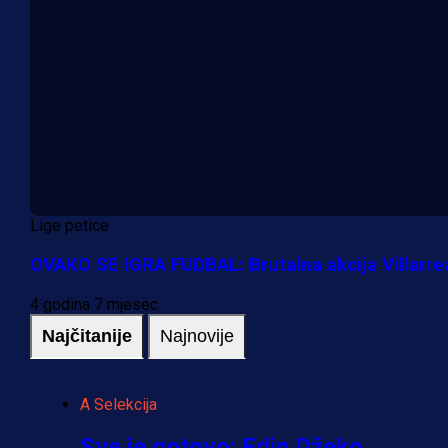
Lige petice
OVAKO SE IGRA FUDBAL: Brutalna akcija Villarre
4 godina 7 mjesec
Najčitanije
Najnovije
A Selekcija
Sve je gotovo: Edin Džeko