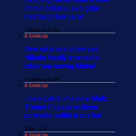
donio odluku, evo gdje
nastavlja karijeru!
1 sedmica 5 dan
A Selekcija
Ovo niko nije očekivao:
Nikola Vasilj iznenadio
izborom novog kluba!
3 sedmica 5 dan
A Selekcija
Jovo Lukić ima novi klub:
Trener Cluja praktično
potvrdio veliki transfer!
3 dan 12 h
A Selekcija