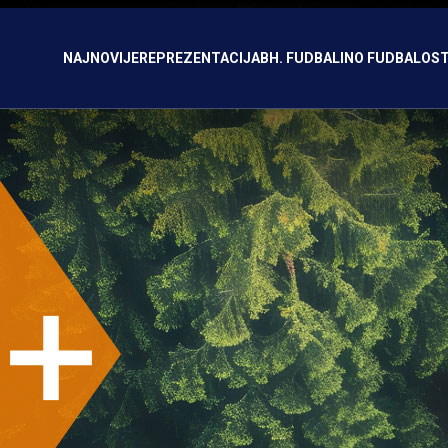
NAJNOVIJE
REPREZENTACIJA
BH. FUDBAL
INO FUDBAL
OST