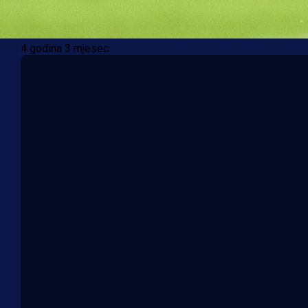
Pogledajte gol Chukwuezea koji je presudio Ba
4 godina 3 mjesec