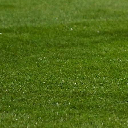
Zanimljivosti
Lijepa gesta Villarreala za nastradalog Muhare
3 godina 9 mjesec