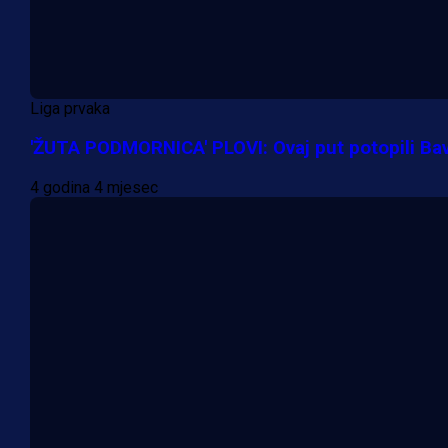
Liga prvaka
'ŽUTA PODMORNICA' PLOVI: Ovaj put potopili Ba
4 godina 4 mjesec