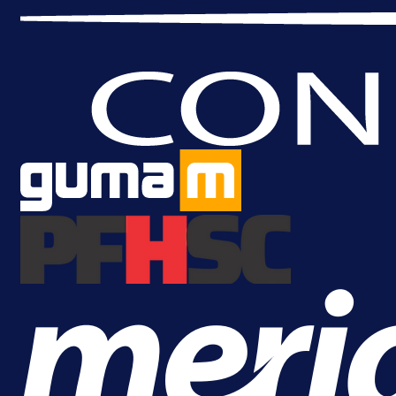
A Selekcija
Da li je selektor zadovoljan: Evo š
je Barbarez rekao o transferu
Alajbegovića u Juventus!
16 h 14 min