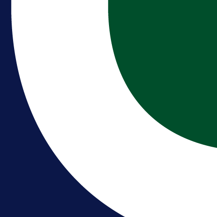
A Selekcija
Brat Kerima Alajbegovića pozvan 
reprezentaciju Njemačke!
16 h 19 min