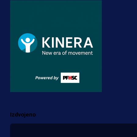
A Selekcija
Stigla potvrda od predsjednika
kluba: Jovo Lukić uskoro pravi
transfer!?
3 sedmica 3 dan
A Selekcija
Zmajevi dobili veliko pojačanje:
Fudbaler Olympiacosa želi obući
dres BiH!
3 sedmica 2 dan
Više vijesti
Izdvojeno