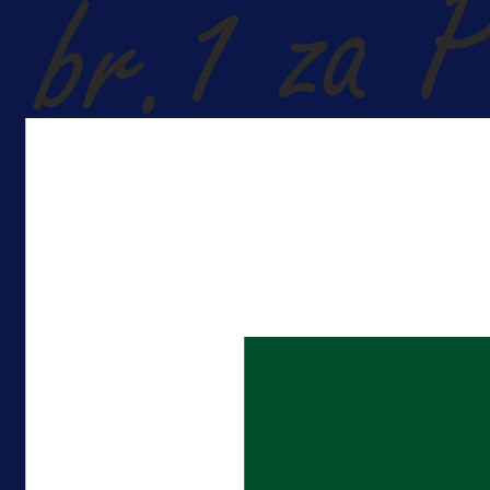
A Selekcija
Reprezentativac BiH bi mogao
postati novo pojačanje Hajduka!
16 h 16 min