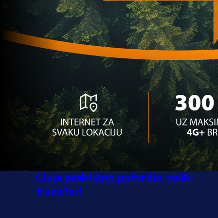
Sve je gotovo: Edin Džeko donio
odluku, evo gdje nastavlja karijeru
1 sedmica 3 dan
A Selekcija
Ovo niko nije očekivao: Nikola
Vasilj iznenadio izborom novog
kluba!
3 sedmica 4 dan
A Selekcija
Jovo Lukić ima novi klub: Trener
Cluja praktično potvrdio veliki
transfer!
2 dan 10 h