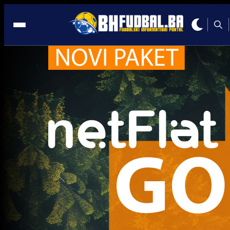
Tino Sven Sušić
Trenutno nema novosti za navedeni tag.
Najčitanije
Najnovije
A Selekcija
UEFA kaznila BiH: Navijači neće
moći pratiti Zmajeve u Poljskoj i
Rumuniji!
4 sedmica 16 h
A Selekcija