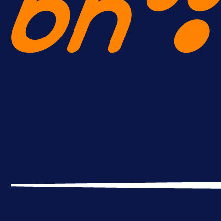
A Selekcija
Lukić seli u Bundesligu? Dva
njemačka kluba krenula po bh.
reprezentativca!
16 h 12 min