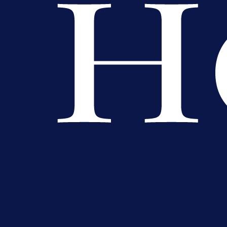
A Selekcija
Lukić seli u Bundesligu? Dva
njemačka kluba krenula po bh.
reprezentativca!