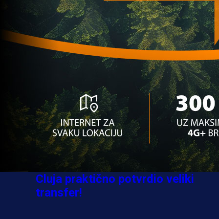
Sve je gotovo: Edin Džeko donio
odluku, evo gdje nastavlja karijeru
1 sedmica 4 dan
A Selekcija
Ovo niko nije očekivao: Nikola
Vasilj iznenadio izborom novog
kluba!
3 sedmica 4 dan
A Selekcija
Jovo Lukić ima novi klub: Trener
Cluja praktično potvrdio veliki
transfer!
2 dan 22 h