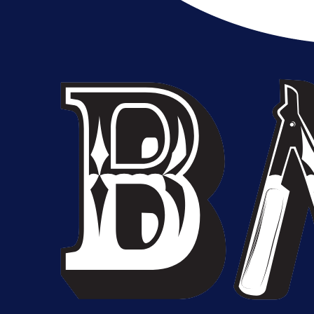
A Selekcija
Brat Kerima Alajbegovića pozvan 
reprezentaciju Njemačke!
1 dan 4 h