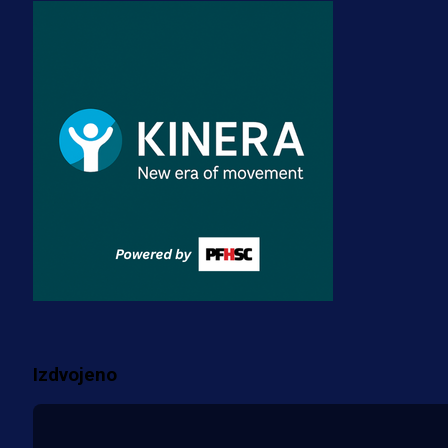
A Selekcija
Stigla potvrda od predsjednika
kluba: Jovo Lukić uskoro pravi
transfer!?
3 sedmica 4 dan
A Selekcija
Zmajevi dobili veliko pojačanje:
Fudbaler Olympiacosa želi obući
dres BiH!
3 sedmica 3 dan
Više vijesti
Izdvojeno