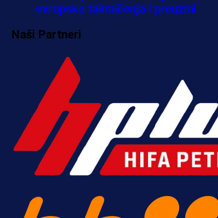
evropska takmičenja i preuzmi
bonus dobrodošlice!
Naši Partneri
5 h 38 min