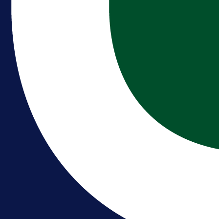
A Selekcija
Reprezentativac BiH bi mogao
postati novo pojačanje Hajduka!
1 dan 4 h