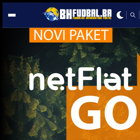
Santiago Garcia
Trenutno nema novosti za navedeni tag.
Najčitanije
Najnovije
A Selekcija
UEFA kaznila BiH: Navijači neće
moći pratiti Zmajeve u Poljskoj i
Rumuniji!
4 sedmica 1 dan
A Selekcija