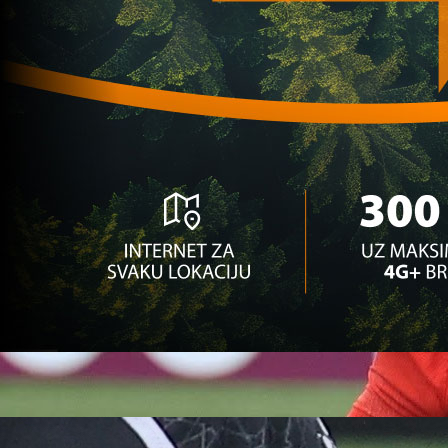
krenula po bh. reprezentativca!
1 dan 12 h
A Selekcija
Jovo Lukić ima novi klub: Trener Cluja praktično
potvrdio veliki transfer!
3 dan 6 h