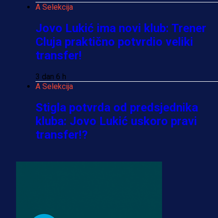
A Selekcija
Jovo Lukić ima novi klub: Trener
Cluja praktično potvrdio veliki
transfer!
3 dan 6 h
A Selekcija
Stigla potvrda od predsjednika
kluba: Jovo Lukić uskoro pravi
transfer!?
3 sedmica 4 dan
A Selekcija
Zmajevi dobili veliko pojačanje:
Fudbaler Olympiacosa želi obući
dres BiH!