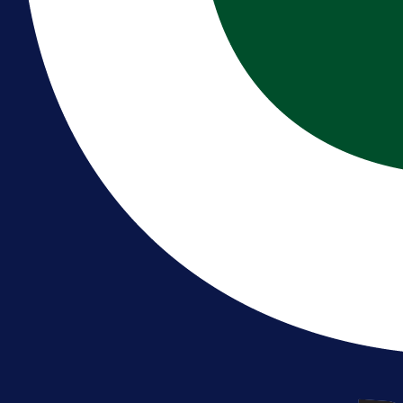
A Selekcija
Reprezentativac BiH bi mogao
postati novo pojačanje Hajduka!
1 dan 12 h