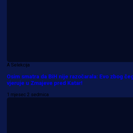
A Selekcija
Osim smatra da BiH nije razočarala: Evo zbog če
vjeruje u Zmajeve pred Katar!
1 mjesec 2 sedmica