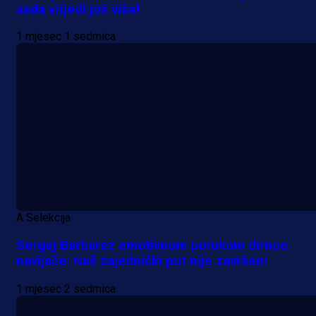
sada vrijedi još više!
1 mjesec 1 sedmica
A Selekcija
Sergej Barbarez emotivnom porukom dirnuo
navijače: Naš zajednički put nije završen!
1 mjesec 2 sedmica