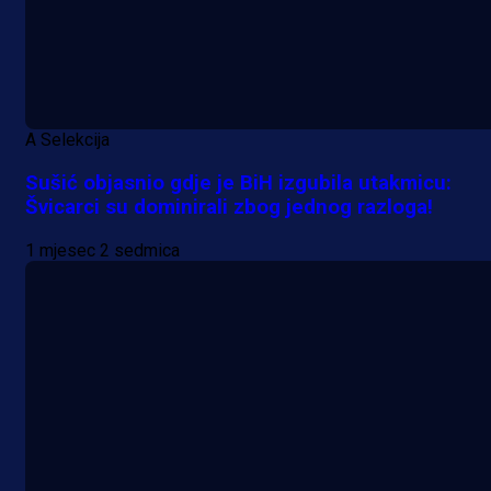
A Selekcija
Sušić objasnio gdje je BiH izgubila utakmicu:
Švicarci su dominirali zbog jednog razloga!
1 mjesec 2 sedmica