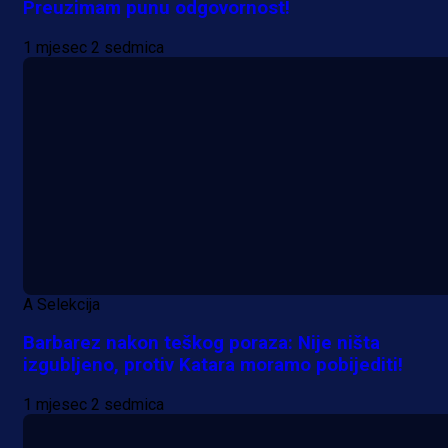
Preuzimam punu odgovornost!
1 mjesec 2 sedmica
A Selekcija
Barbarez nakon teškog poraza: Nije ništa
izgubljeno, protiv Katara moramo pobijediti!
1 mjesec 2 sedmica