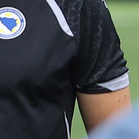
A Selekcija
Jovo Lukić nastavlja briljirati: Pogledajte novi gol
reprezentativca BiH!
6 dan 15 h