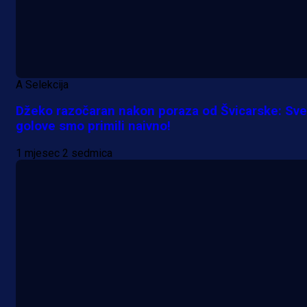
A Selekcija
Džeko razočaran nakon poraza od Švicarske: Sve
golove smo primili naivno!
1 mjesec 2 sedmica