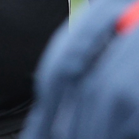
A Selekcija
Jovo Lukić ponovo zabio: Pogledajte sjajan
pogodak bh. napadača!
1 sedmica 6 dan