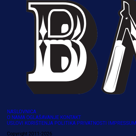
NASLOVNICA
O NAMA
OGLAŠAVANJE
KONTAKT
A Selekcija
USLOVI KORIŠTENJA
POLITIKA PRIVATNOSTI
IMPRESSU
Brat Kerima Alajbegovića pozvan 
Copyright 2011-2026