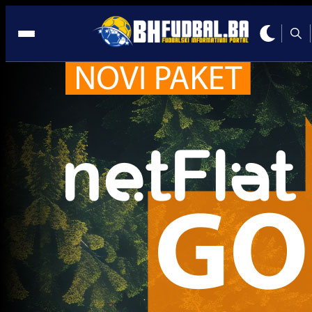
RS
A Selekcija
Lukić seli u Bundesligu? Dva njemačka kluba