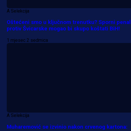
A Selekcija
Oštećeni smo u ključnom trenutku? Sporni penal
protiv Švicarske mogao bi skupo koštati BiH!
1 mjesec 2 sedmica
A Selekcija
Muharemović se izvinio nakon crvenog kartona: