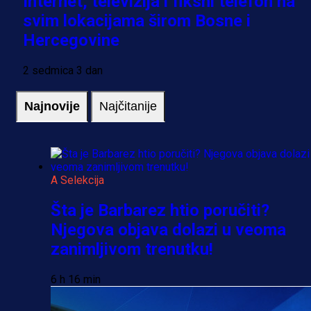
Internet, televizija i fiksni telefon na
svim lokacijama širom Bosne i
Hercegovine
2 sedmica 3 dan
Najnovije
Najčitanije
A Selekcija
Šta je Barbarez htio poručiti?
Njegova objava dolazi u veoma
zanimljivom trenutku!
6 h 16 min