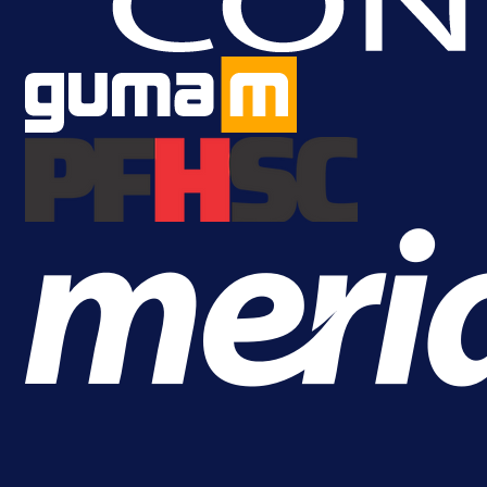
Lukić seli u Bundesligu? Dva
njemačka kluba krenula po bh.
reprezentativca!
1 dan 12 h