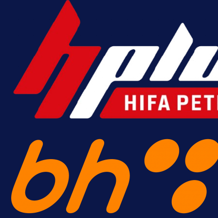
Promo vijesti
MrBit: Isprati kvalifikacije za elitn
evropska takmičenja i preuzmi
bonus dobrodošlice!
13 h 39 min