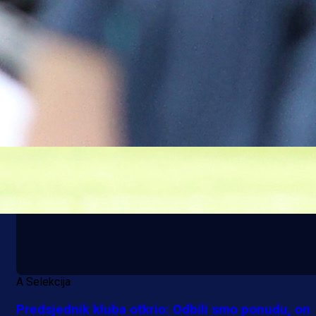
A Selekcija
Stigla potvrda od predsjednika kluba: Jovo Lukić
uskoro pravi transfer!?
3 sedmica 4 dan
A Selekcija
Predsjednik kluba otkrio: Odbili smo ponudu, on