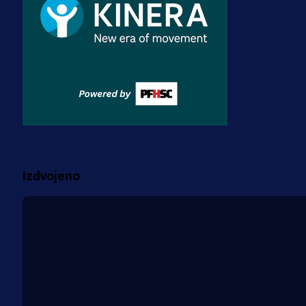
3 sedmica 3 dan
Premijer liga BiH
Misimović priveden: SIPA ga tereti
za pranje novca, pretresaju
prostorije FK Borac!
1 sedmica 6 dan
Više vijesti
Izdvojeno