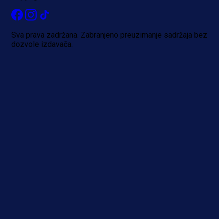
reprezentaciju Njemačke!
1 dan 12 h
Sva prava zadržana. Zabranjeno preuzimanje sadržaja bez
dozvole izdavača.
Više vijesti