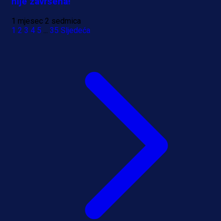
nije završena!
1 mjesec 2 sedmica
1
2
3
4
5
...
35
Sljedeća