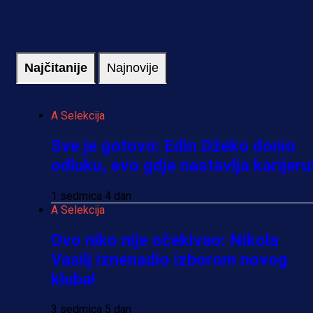
Najčitanije
Najnovije
A Selekcija
Sve je gotovo: Edin Džeko donio
odluku, evo gdje nastavlja karijeru
1 sedmica 4 dan
A Selekcija
Ovo niko nije očekivao: Nikola
Vasilj iznenadio izborom novog
kluba!
3 sedmica 5 dan