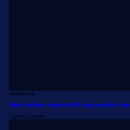
Zanimljivosti
Slavni fudbaler napušta BBC zbog podrške Pales
1 godina 2 mjesec