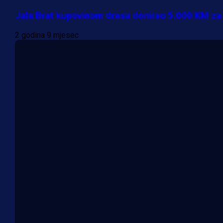
Jala Brat kupovinom dresa donirao 5.000 KM za
2 godina 9 mjesec