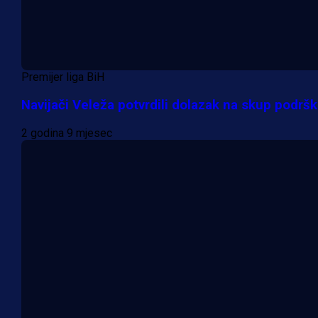
Premijer liga BiH
Navijači Veleža potvrdili dolazak na skup podršk
2 godina 9 mjesec