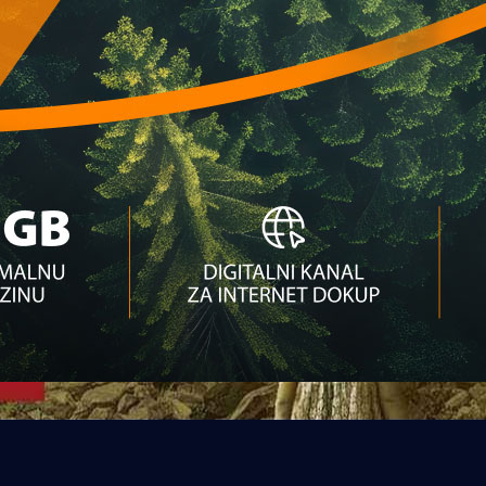
 korak su do baraža za SP