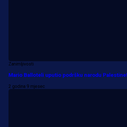
Zanimljivosti
Mario Balloteli uputio podršku narodu Palestine
2 godina 9 mjesec