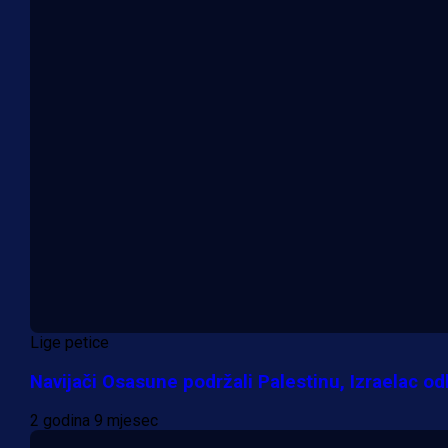
Lige petice
Navijači Osasune podržali Palestinu, Izraelac odb
2 godina 9 mjesec