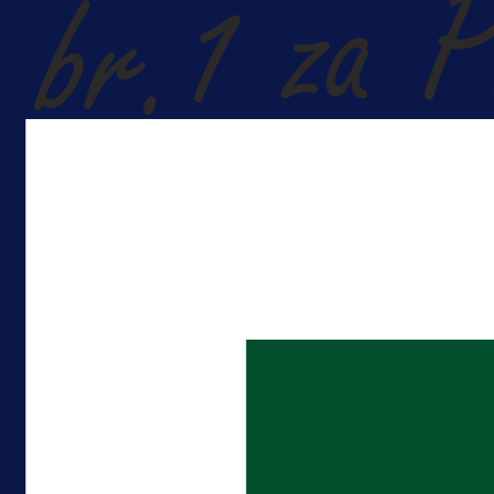
A Selekcija
Lukić seli u Bundesligu? Dva
njemačka kluba krenula po bh.
reprezentativca!
2 dan 3 h
Više vijesti