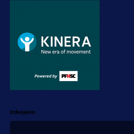
A Selekcija
Zmajevi dobili veliko pojačanje:
Fudbaler Olympiacosa želi obući
dres BiH!
3 sedmica 4 dan
Premijer liga BiH
Misimović priveden: SIPA ga tereti
za pranje novca, pretresaju
prostorije FK Borac!
2 sedmica 7 h
Više vijesti
Izdvojeno