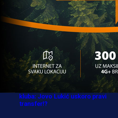
Ovo niko nije očekivao: Nikola
Vasilj iznenadio izborom novog
kluba!
3 sedmica 5 dan
A Selekcija
Jovo Lukić ima novi klub: Trener
Cluja praktično potvrdio veliki
transfer!
3 dan 21 h
A Selekcija
Stigla potvrda od predsjednika
kluba: Jovo Lukić uskoro pravi
transfer!?
3 sedmica 5 dan