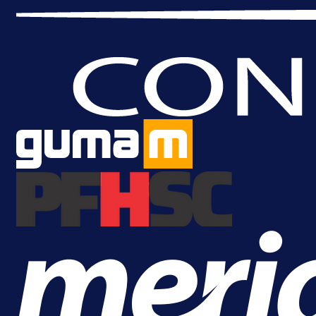
Promo vijesti
MrBit: Isprati kvalifikacije za elitn
evropska takmičenja i preuzmi
bonus dobrodošlice!
1 dan 4 h