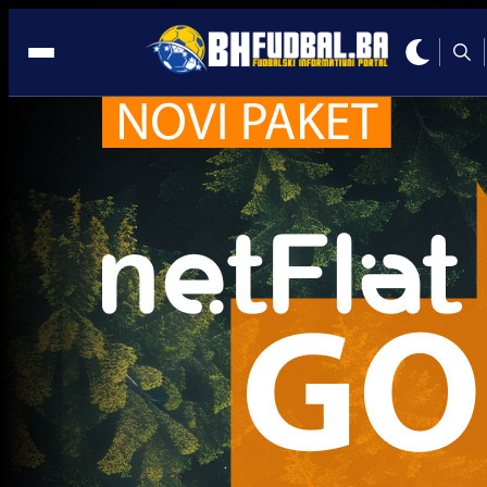
Nihad Mujakić
Trenutno nema novosti za navedeni tag.
Najčitanije
Najnovije
A Selekcija
Sve je gotovo: Edin Džeko donio
odluku, evo gdje nastavlja karijeru
1 sedmica 5 dan
A Selekcija