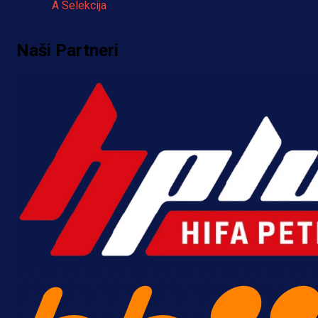
A Selekcija
Pogledajte gol: Tabaković zabio z
Naši Partneri
trijumf Salzburga u Evropskoj ligi!
4 h 47 min