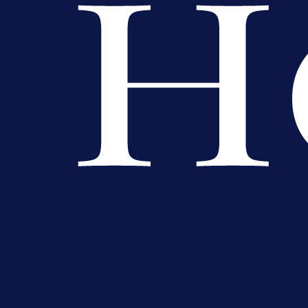
Njegova objava dolazi u veoma
zanimljivom trenutku!
21 h 22 min