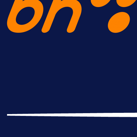
Promo vijesti
Počinje Premijer liga BiH: Pronađi
specijale i iskoristi jedinstvenu
ponudu
6 h 54 min
A Selekcija
Šta je Barbarez htio poručiti?