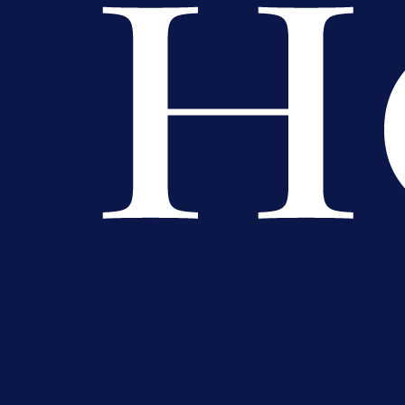
Premijer liga BiH
Grbavica se prisjetila Izeta Nanića
Manijaci razvili posebnu parolu!
8 h 24 min