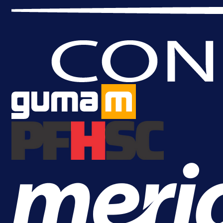
A Selekcija
Samed Baždar predstavljen u
novom klubu, nosit će kultni broj
devet!
11 h 33 min
A Selekcija
Pogledajte gol: Tabaković zabio z
trijumf Salzburga u Evropskoj ligi!
15 h 20 min