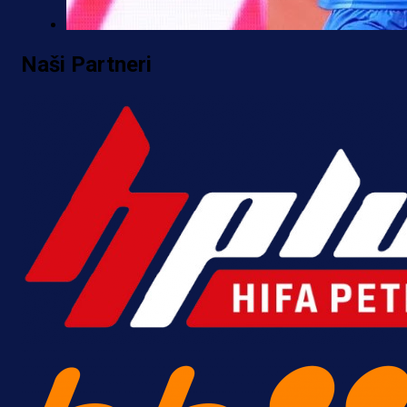
Premijer liga BiH
Naši Partneri
Željo uprkos svim problemima
krenuo pobjedom: Plavi slavili na
Grbavici!
7 h 35 min