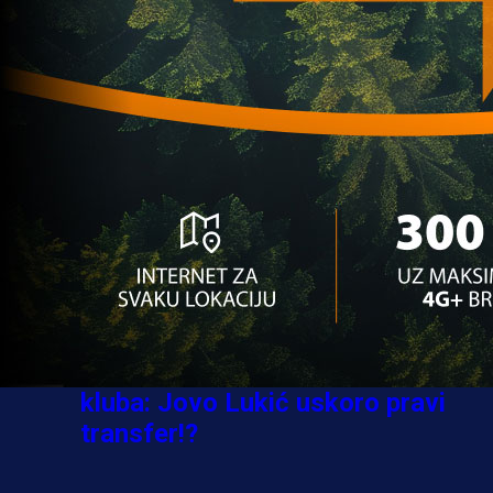
Ovo niko nije očekivao: Nikola
Vasilj iznenadio izborom novog
kluba!
3 sedmica 6 dan
A Selekcija
Jovo Lukić ima novi klub: Trener
Cluja praktično potvrdio veliki
transfer!
4 dan 8 h
A Selekcija
Stigla potvrda od predsjednika
kluba: Jovo Lukić uskoro pravi
transfer!?
3 sedmica 5 dan