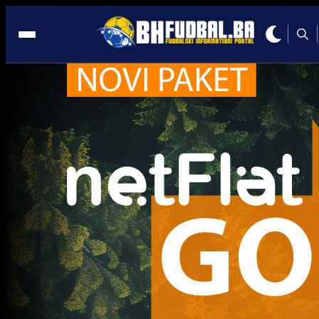
Nedim Jusufbegović
Trenutno nema novosti za navedeni tag.
Najčitanije
Najnovije
A Selekcija
Sve je gotovo: Edin Džeko donio
odluku, evo gdje nastavlja karijeru
1 sedmica 5 dan
A Selekcija