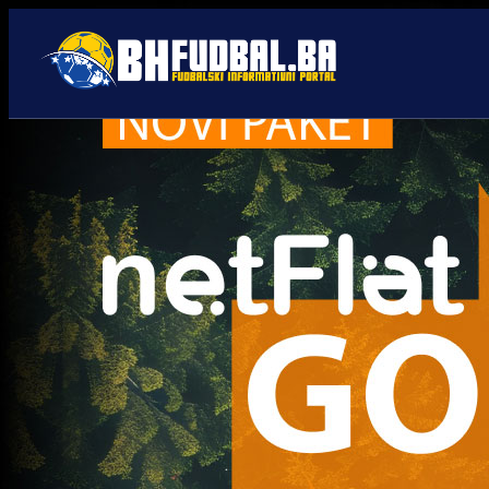
Mirsad Begić
Trenutno nema novosti za navedeni tag.
Najčitanije
Najnovije
A Selekcija
Sve je gotovo: Edin Džeko
donio odluku, evo gdje
nastavlja karijeru!
1 sedmica 4 dan