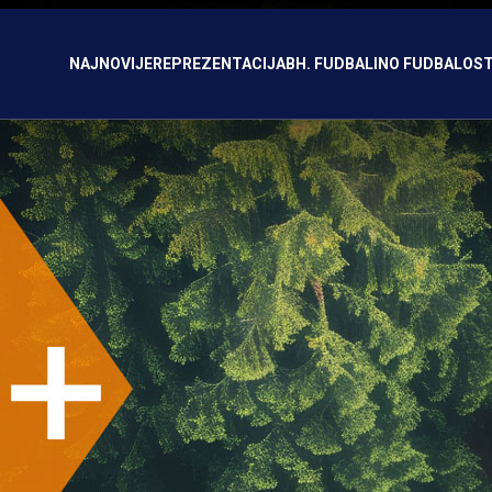
NAJNOVIJE
REPREZENTACIJA
BH. FUDBAL
INO FUDBAL
OST