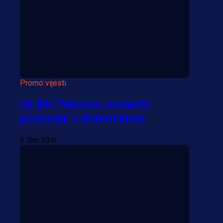
Više vijesti
Promo vijesti
Uz BH Telecom ostanite
povezani s domovinom
6 dan 20 h