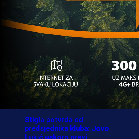
A Selekcija
Ovo niko nije očekivao:
Nikola Vasilj iznenadio
izborom novog kluba!
3 sedmica 5 dan
A Selekcija
Jovo Lukić ima novi klub:
Trener Cluja praktično
potvrdio veliki transfer!
3 dan 9 h
A Selekcija
Stigla potvrda od
predsjednika kluba: Jovo
Lukić uskoro pravi