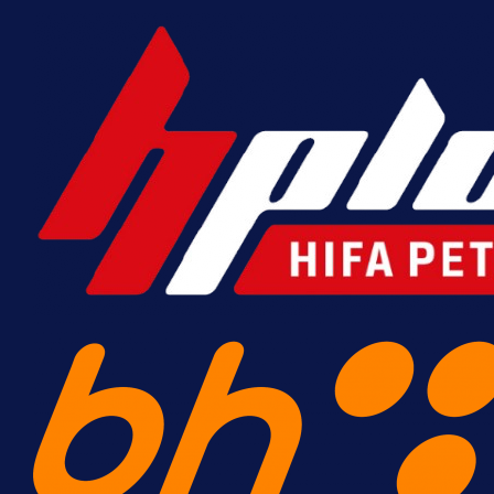
MrBit: Isprati kvalifikacije za el
17 h 6 min