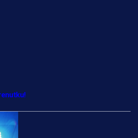
renutku!