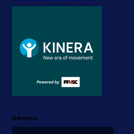
transfer!?
3 sedmica 4 dan
A Selekcija
Zmajevi dobili veliko
pojačanje: Fudbaler
Olympiacosa želi obući
dres BiH!
3 sedmica 3 dan
Premijer liga BiH
Misimović priveden: SIPA
ga tereti za pranje novca,
pretresaju prostorije FK
Izdvojeno
Borac!
1 sedmica 6 dan