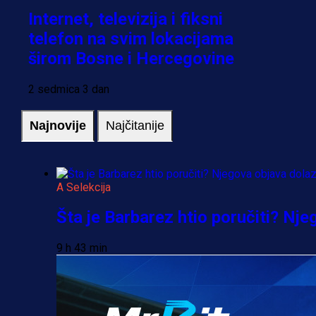
Internet, televizija i fiksni
telefon na svim lokacijama
širom Bosne i Hercegovine
2 sedmica 3 dan
Najnovije
Najčitanije
A Selekcija
Šta je Barbarez htio poručiti? Nj
9 h 43 min