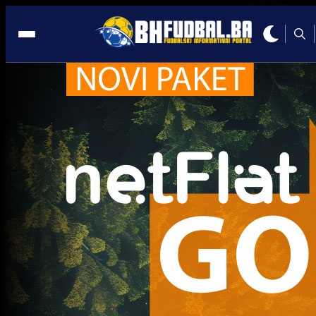
Luka Menalo
Trenutno nema novosti za navedeni tag.
Najčitanije
Najnovije
A Selekcija
Sve je gotovo: Edin Džeko donio
odluku, evo gdje nastavlja karijeru
1 sedmica 5 dan
A Selekcija