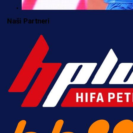
Premijer liga BiH
Naši Partneri
Željo uprkos svim problemima
krenuo pobjedom: Plavi slavili na
Grbavici!
4 h 49 min