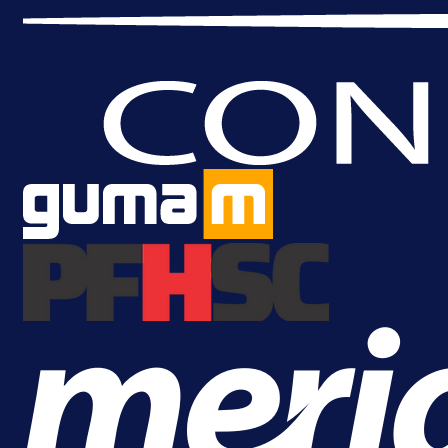
A Selekcija
Samed Baždar predstavljen u
novom klubu, nosit će kultni broj
devet!
8 h 47 min
A Selekcija
Pogledajte gol: Tabaković zabio z
trijumf Salzburga u Evropskoj ligi!
12 h 34 min