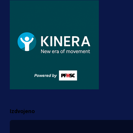
A Selekcija
Zmajevi dobili veliko pojačanje:
Fudbaler Olympiacosa želi obući
dres BiH!
3 sedmica 4 dan
Premijer liga BiH
Misimović priveden: SIPA ga tereti
za pranje novca, pretresaju
prostorije FK Borac!
2 sedmica 14 h
Više vijesti
Izdvojeno