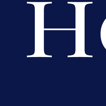
Premijer liga BiH
Grbavica se prisjetila Izeta Nanića
Manijaci razvili posebnu parolu!
5 h 37 min