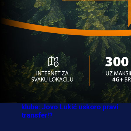
Ovo niko nije očekivao: Nikola
Vasilj iznenadio izborom novog
kluba!
3 sedmica 6 dan
A Selekcija
Jovo Lukić ima novi klub: Trener
Cluja praktično potvrdio veliki
transfer!
4 dan 5 h
A Selekcija
Stigla potvrda od predsjednika
kluba: Jovo Lukić uskoro pravi
transfer!?
3 sedmica 5 dan