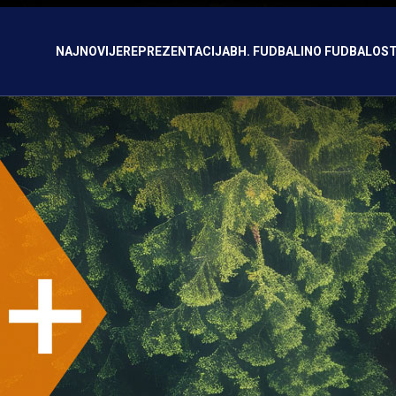
NAJNOVIJE
REPREZENTACIJA
BH. FUDBAL
INO FUDBAL
OST