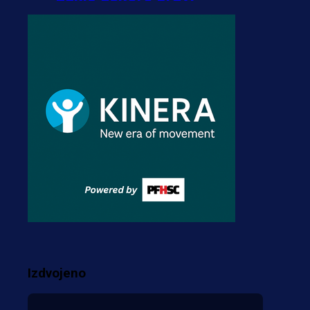
transfer!?
3 sedmica 5 dan
A Selekcija
Zmajevi dobili veliko
pojačanje: Fudbaler
Olympiacosa želi obući
dres BiH!
3 sedmica 4 dan
Premijer liga BiH
Misimović priveden: SIPA
ga tereti za pranje novca,
pretresaju prostorije FK
Izdvojeno
Borac!
2 sedmica 1 dan