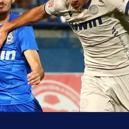
uo pobjedom: Plavi slavili na Grbavici!