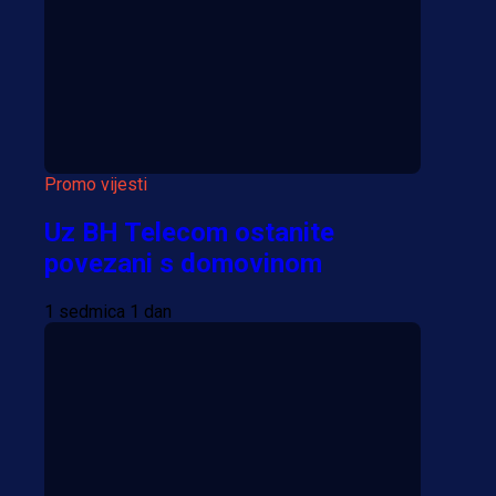
Više vijesti
Promo vijesti
Uz BH Telecom ostanite
povezani s domovinom
1 sedmica 1 dan