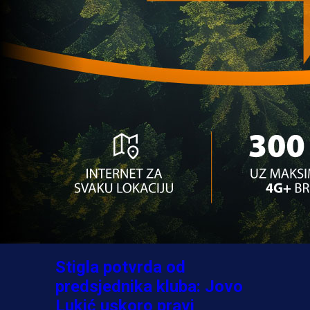
A Selekcija
Ovo niko nije očekivao:
Nikola Vasilj iznenadio
izborom novog kluba!
3 sedmica 6 dan
A Selekcija
Jovo Lukić ima novi klub:
Trener Cluja praktično
potvrdio veliki transfer!
4 dan 17 h
A Selekcija
Stigla potvrda od
predsjednika kluba: Jovo
Lukić uskoro pravi