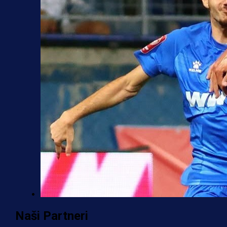
Premijer liga BiH
Naši Partneri
Željo uprkos svim problemima kren