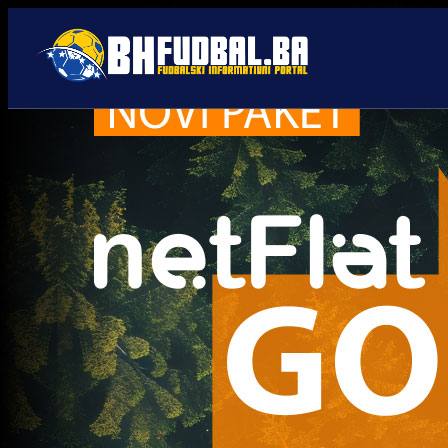
Luka Kulenović
Trenutno nema novosti za navedeni tag.
Najčitanije
Najnovije
A Selekcija
Sve je gotovo: Edin Džeko
donio odluku, evo gdje
nastavlja karijeru!
1 sedmica 6 dan