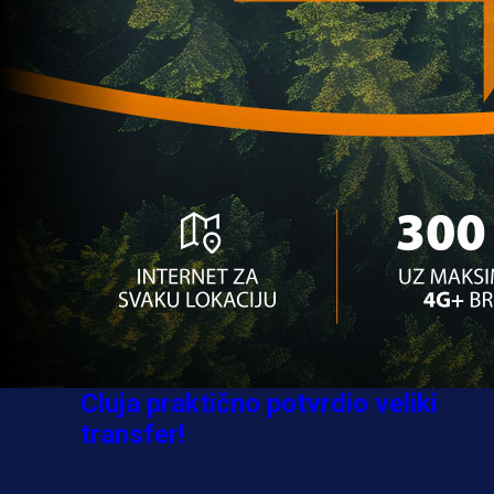
Sve je gotovo: Edin Džeko donio
odluku, evo gdje nastavlja karijeru
1 sedmica 3 dan
A Selekcija
Ovo niko nije očekivao: Nikola
Vasilj iznenadio izborom novog
kluba!
3 sedmica 4 dan
A Selekcija
Jovo Lukić ima novi klub: Trener
Cluja praktično potvrdio veliki
transfer!
2 dan 10 h