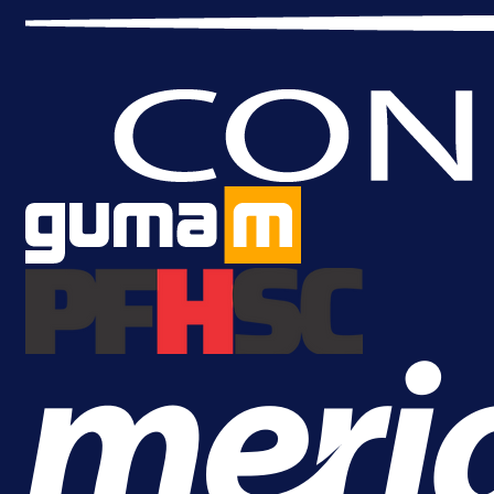
A Selekcija
Da li je selektor zadovoljan: Evo š
je Barbarez rekao o transferu
Alajbegovića u Juventus!
16 h 26 min