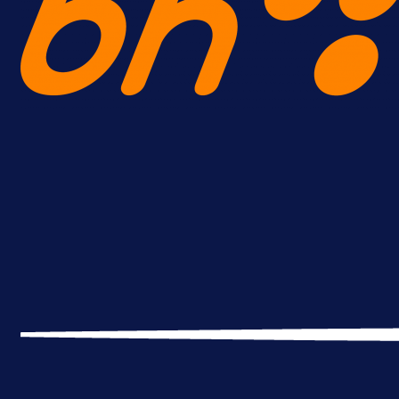
A Selekcija
Lukić seli u Bundesligu? Dva
njemačka kluba krenula po bh.
reprezentativca!
16 h 24 min