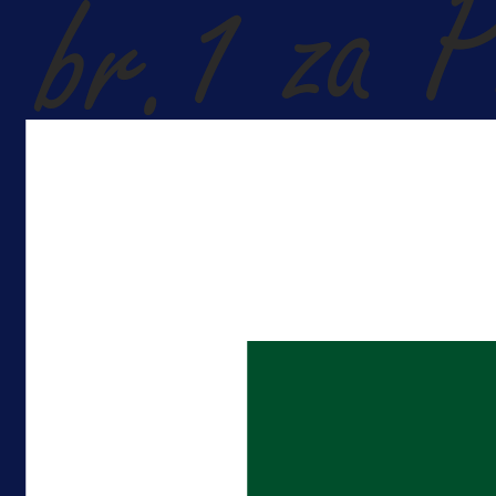
A Selekcija
Reprezentativac BiH bi mogao
postati novo pojačanje Hajduka!
16 h 28 min