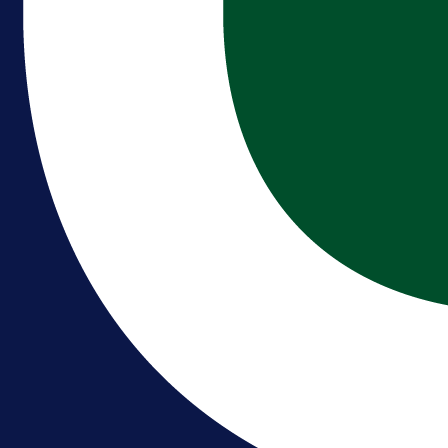
A Selekcija
Brat Kerima Alajbegovića pozvan 
reprezentaciju Njemačke!
16 h 31 min