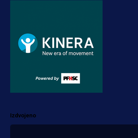
A Selekcija
Stigla potvrda od predsjednika
kluba: Jovo Lukić uskoro pravi
transfer!?
3 sedmica 3 dan
A Selekcija
Zmajevi dobili veliko pojačanje:
Fudbaler Olympiacosa želi obući
dres BiH!
3 sedmica 2 dan
Više vijesti
Izdvojeno