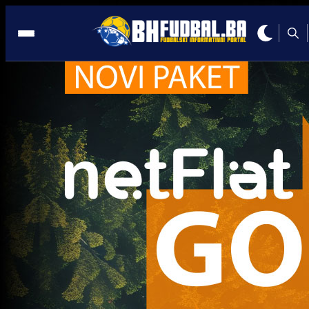
Leonardo Bonucci
Trenutno nema novosti za navedeni tag.
Najčitanije
Najnovije
A Selekcija
UEFA kaznila BiH: Navijači neće
moći pratiti Zmajeve u Poljskoj i
Rumuniji!
4 sedmica 16 h
A Selekcija