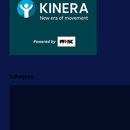
3 sedmica 4 dan
A Selekcija
Zmajevi dobili veliko pojačanje:
Fudbaler Olympiacosa želi obući
dres BiH!
3 sedmica 3 dan
Više vijesti
Izdvojeno