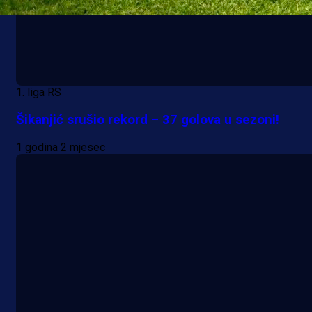
1. liga RS
Šikanjić srušio rekord – 37 golova u sezoni!
1 godina 2 mjesec