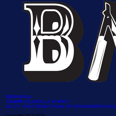
A Selekcija
Brat Kerima Alajbegovića pozvan 
reprezentaciju Njemačke!
1 dan 4 h
NASLOVNICA
O NAMA
OGLAŠAVANJE
KONTAKT
USLOVI KORIŠTENJA
POLITIKA PRIVATNOSTI
IMPRESSU
Copyright 2011-2026