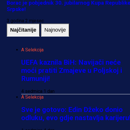
Borac je pobjednik 30. jubilarnog Kupa Republik
Srpske!
3 godina 2 mjesec
Najčitanije
Najnovije
A Selekcija
UEFA kaznila BiH: Navijači neće
moći pratiti Zmajeve u Poljskoj i
Rumuniji!
4 sedmica 1 dan
A Selekcija
Sve je gotovo: Edin Džeko donio
odluku, evo gdje nastavlja karijeru