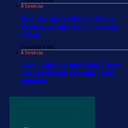
1 sedmica 4 dan
A Selekcija
Ovo niko nije očekivao: Nikola
Vasilj iznenadio izborom novog
kluba!
3 sedmica 4 dan
A Selekcija
Jovo Lukić ima novi klub: Trener
Cluja praktično potvrdio veliki
transfer!
2 dan 22 h
A Selekcija
Stigla potvrda od predsjednika
kluba: Jovo Lukić uskoro pravi
transfer!?