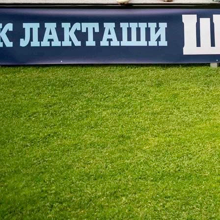
1. liga RS
Laktaši potvrdili ono što se nagađalo: Neće u
ELITNI rang bh. fudbala
1 godina 2 mjesec