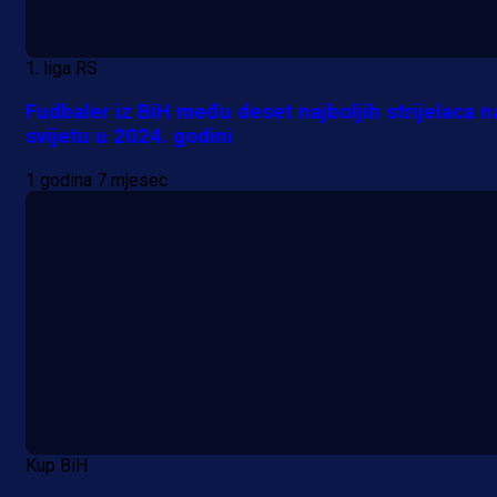
1. liga RS
Fudbaler iz BiH među deset najboljih strijelaca n
svijetu u 2024. godini
1 godina 7 mjesec
Kup BiH