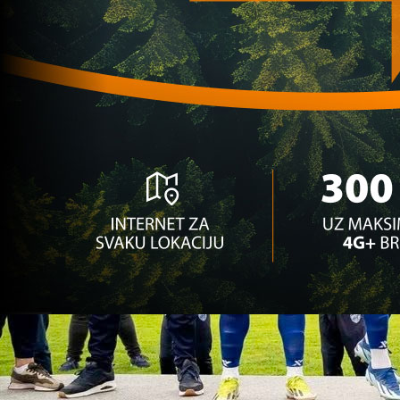
ga se odrekao!
1 godina 1 dan
Premijer liga BiH
Zrinjski doveo najboljeg napadača Prve lige
Republike Srpske
1 godina 1 mjesec