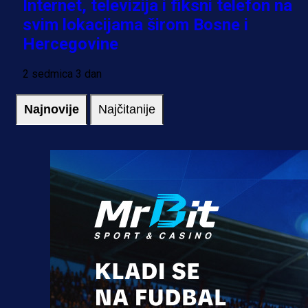
Internet, televizija i fiksni telefon na
svim lokacijama širom Bosne i
Hercegovine
2 sedmica 3 dan
Najnovije
Najčitanije