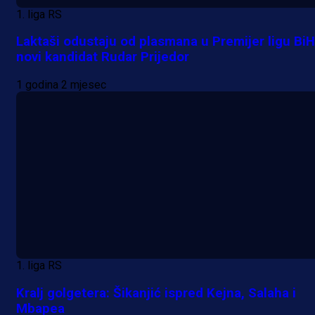
1. liga RS
Laktaši odustaju od plasmana u Premijer ligu BiH
novi kandidat Rudar Prijedor
1 godina 2 mjesec
1. liga RS
Kralj golgetera: Šikanjić ispred Kejna, Salaha i
Mbapea