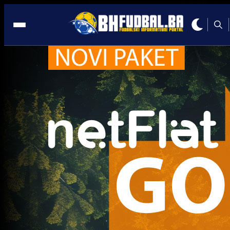
Laktaši
1. liga RS
Skandal u Laktašima: Fudbaler obolio od raka, kl