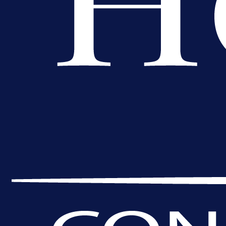
A Selekcija
Lukić seli u Bundesligu? Dva
njemačka kluba krenula po bh.
reprezentativca!
1 dan 4 h