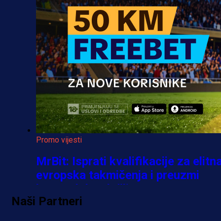
Promo vijesti
MrBit: Isprati kvalifikacije za elitn
evropska takmičenja i preuzmi
bonus dobrodošlice!
Naši Partneri
5 h 46 min