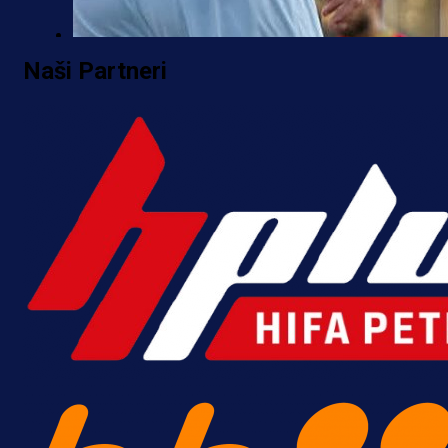
Premijer liga BiH
Naši Partneri
Borac do pobjede, ali scene iz
Banje Luke zgrozile javnost: Preki
zbog skandiranja Ratku Mladiću!
18 h 40 min