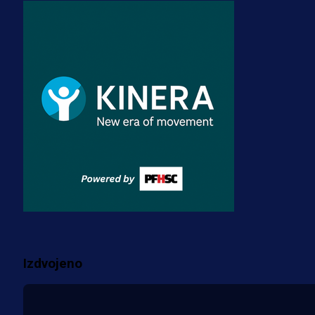
Premijer liga BiH
Misimović priveden: SIPA ga tereti
za pranje novca, pretresaju
prostorije FK Borac!
2 sedmica 3 dan
Reprezentacije
Bio je uhapšen s Tijanom Ajfon u
BiH, a sada sudi finale Svjetskog
prvenstva!
3 sedmica 3 dan
Više vijesti
Izdvojeno