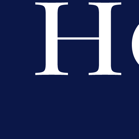
A Selekcija
Potencijalni reprezentativac BiH
pred velikim transferom: Ide kod
Demirovića u Stuttgart!
1 dan 1 h