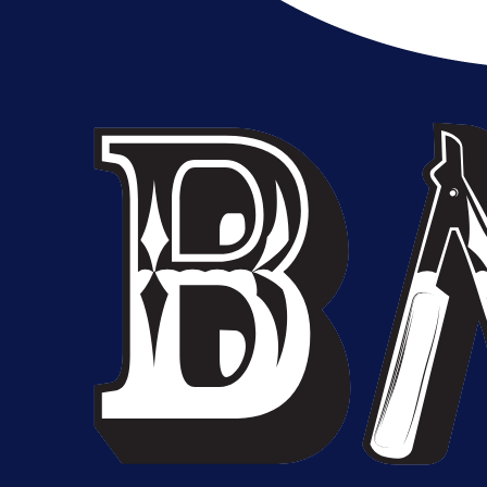
Bez pobjednika u Mostaru:
Sarajevo kiksalo na startu
prvenstva!
1 dan 16 h