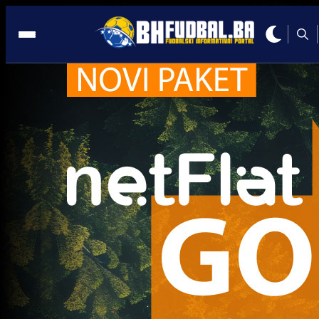
Kup Sarajevo
Trenutno nema novosti za navedeni tag.
Najčitanije
Najnovije
A Selekcija
Sve je gotovo: Edin Džeko donio
odluku, evo gdje nastavlja karijeru
2 sedmica 1 dan
A Selekcija