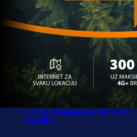
Jovo Lukić ima novi klub: Trener
Cluja praktično potvrdio veliki
transfer!
6 dan 18 h
A Selekcija
Stigla potvrda od predsjednika
kluba: Jovo Lukić uskoro pravi
transfer!?
4 sedmica 22 h
A Selekcija
Zmajevi dobili veliko pojačanje:
Fudbaler Olympiacosa želi obući
dres BiH!
3 sedmica 6 dan