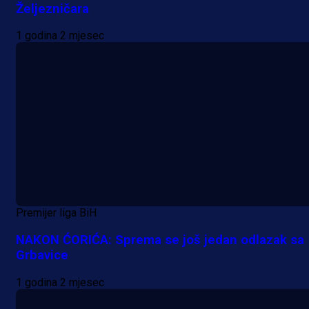
Željezničara
1 godina 2 mjesec
Premijer liga BiH
NAKON ĆORIĆA: Sprema se još jedan odlazak sa
Grbavice
1 godina 2 mjesec