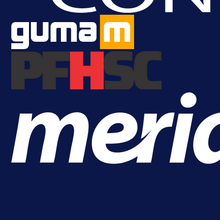
je Barbarez rekao o transferu
Alajbegovića u Juventus!
21 h 9 min