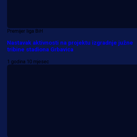
Premijer liga BiH
Nastavak aktivnosti na projektu izgradnje južne
tribine stadiona Grbavica
1 godina 10 mjesec