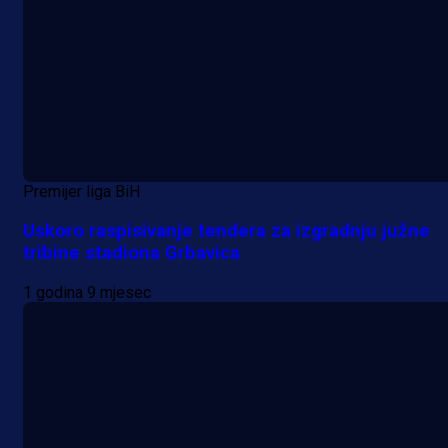
Premijer liga BiH
Uskoro raspisivanje tendera za izgradnju južne
tribine stadiona Grbavica
1 godina 9 mjesec