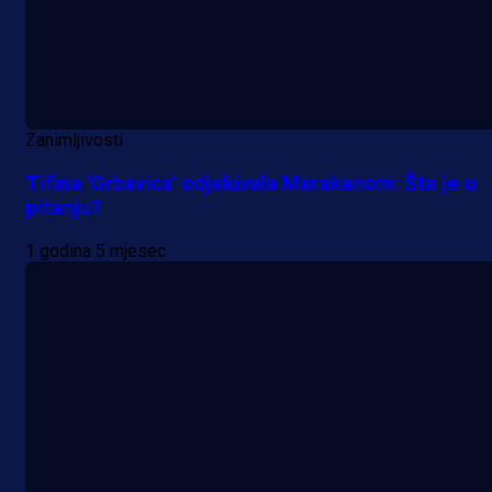
Zanimljivosti
Tifina 'Grbavica' odjekivala Marakanom: Šta je u
pitanju?
1 godina 5 mjesec