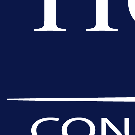
A Selekcija
Da li je selektor zadovoljan: Evo š