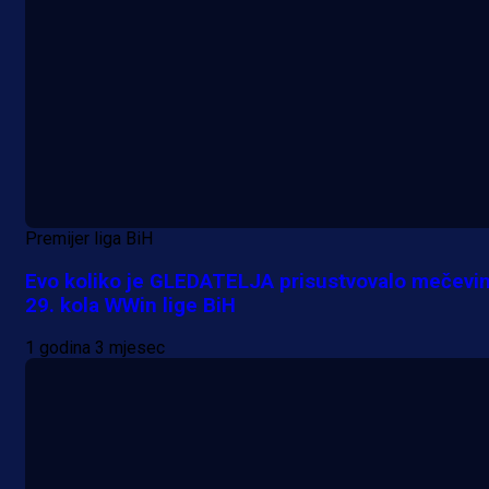
Premijer liga BiH
Evo koliko je GLEDATELJA prisustvovalo mečevi
29. kola WWin lige BiH
1 godina 3 mjesec