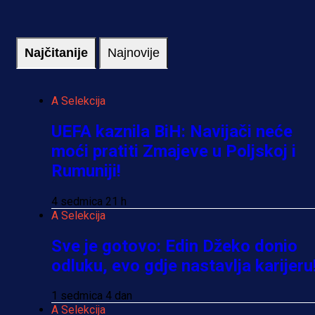
Najčitanije
Najnovije
A Selekcija
UEFA kaznila BiH: Navijači neće
moći pratiti Zmajeve u Poljskoj i
Rumuniji!
4 sedmica 21 h
A Selekcija
Sve je gotovo: Edin Džeko donio
odluku, evo gdje nastavlja karijeru
1 sedmica 4 dan
A Selekcija