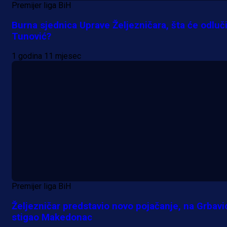
Premijer liga BiH
Burna sjednica Uprave Željezničara, šta će odluči
Tunović?
1 godina 11 mjesec
Premijer liga BiH
Željezničar predstavio novo pojačanje, na Grbavi
stigao Makedonac