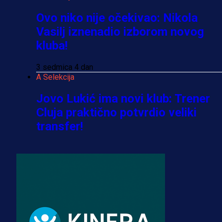
Ovo niko nije očekivao: Nikola
Vasilj iznenadio izborom novog
kluba!
3 sedmica 4 dan
A Selekcija
Jovo Lukić ima novi klub: Trener
Cluja praktično potvrdio veliki
transfer!
2 dan 15 h
A Selekcija
Stigla potvrda od predsjednika
kluba: Jovo Lukić uskoro pravi
transfer!?