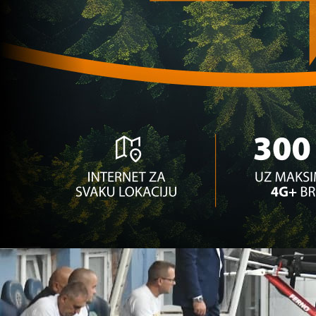
ali i ponosa Željezničara!
4 mjesec 2 sedmica
Premijer liga BiH
Izdvojen još milion KM za jug Grbavice: Radovi id
po planu
5 mjesec 1 sedmica