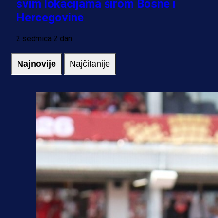
svim lokacijama širom Bosne i
Hercegovine
2 sedmica 2 dan
Najnovije
Najčitanije