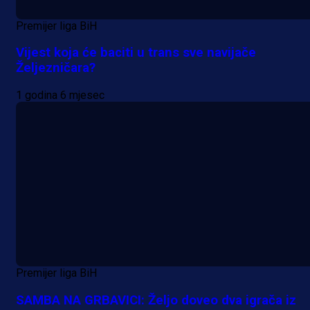
Premijer liga BiH
Vijest koja će baciti u trans sve navijače
Željezničara?
1 godina 6 mjesec
Premijer liga BiH
SAMBA NA GRBAVICI: Željo doveo dva igrača iz