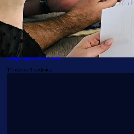
Premijer liga BiH
Slavno ime s Grbavice poručilo: Navijači i dalje
mogu vjerovati u nas
11 mjesec 3 sedmica