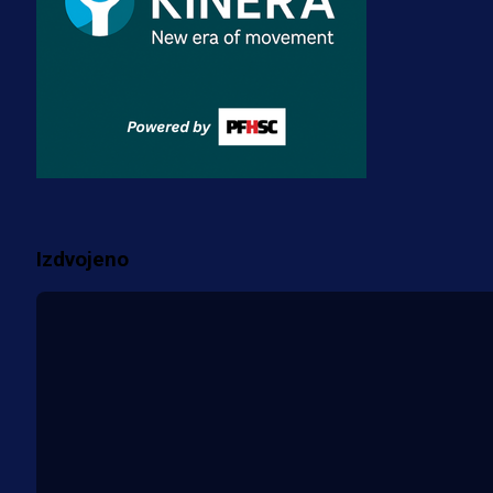
3 sedmica 3 dan
A Selekcija
Zmajevi dobili veliko pojačanje:
Fudbaler Olympiacosa želi obući
dres BiH!
3 sedmica 2 dan
Više vijesti
Izdvojeno