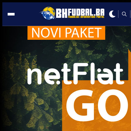
Grbavica
Premijer liga BiH
30 godina od reintegracije Grbavice: Simbol bola