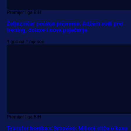
Premijer liga BiH
Željezničar počinje pripreme: Adžem vodi prvi
trening, dolaze i nova pojačanja
1 godina 1 mjesec
Premijer liga BiH
Transfer bomba s Grbavice: Milioni stižu u kasu