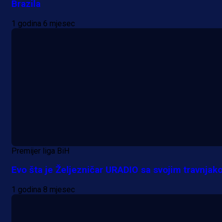
Brazila
1 godina 6 mjesec
Premijer liga BiH
Evo šta je Željezničar URADIO sa svojim travnja
1 godina 8 mjesec