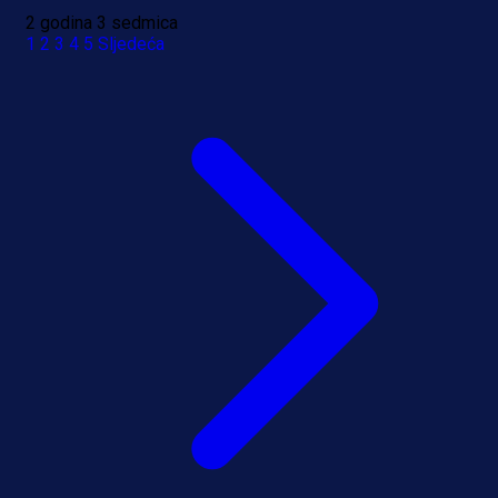
2 godina 3 sedmica
1
2
3
4
5
Sljedeća