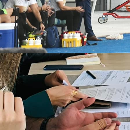
Premijer liga BiH
Nastavljeni radovi na južnoj tribini, Magoda
poručuje: Jug se gradi i neće stati
6 mjesec 3 dan