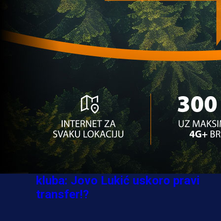
Ovo niko nije očekivao: Nikola
Vasilj iznenadio izborom novog
kluba!
3 sedmica 5 dan
A Selekcija
Jovo Lukić ima novi klub: Trener
Cluja praktično potvrdio veliki
transfer!
3 dan 18 h
A Selekcija
Stigla potvrda od predsjednika
kluba: Jovo Lukić uskoro pravi
transfer!?
3 sedmica 4 dan