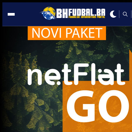
Futsal BiH
Trenutno nema novosti za navedeni tag.
Najčitanije
Najnovije
A Selekcija
Sve je gotovo: Edin Džeko donio
odluku, evo gdje nastavlja karijeru
1 sedmica 5 dan
A Selekcija