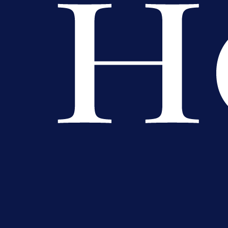
Promo vijesti
MrBit: Isprati kvalifikacije za elitn
evropska takmičenja i preuzmi
bonus dobrodošlice!
1 dan 1 h