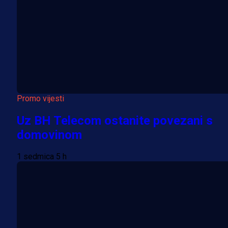
Promo vijesti
Uz BH Telecom ostanite povezani s
domovinom
1 sedmica 5 h