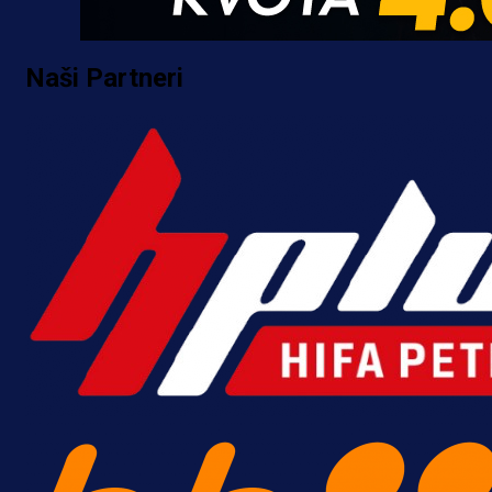
Naši Partneri
Promo vijesti
Počinje Premijer liga BiH: Pronađi
specijale i iskoristi jedinstvenu
ponudu
4 h 8 min
A Selekcija
Šta je Barbarez htio poručiti?
Njegova objava dolazi u veoma
zanimljivom trenutku!