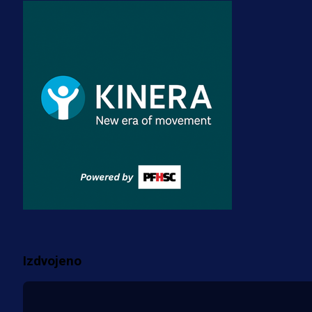
A Selekcija
Zmajevi dobili veliko pojačanje:
Fudbaler Olympiacosa želi obući
dres BiH!
3 sedmica 3 dan
Premijer liga BiH
Misimović priveden: SIPA ga tereti
za pranje novca, pretresaju
prostorije FK Borac!
2 sedmica 4 h
Više vijesti
Izdvojeno