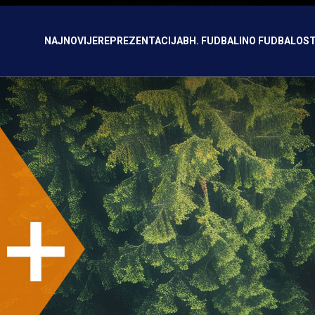
NAJNOVIJE
REPREZENTACIJA
BH. FUDBAL
INO FUDBAL
OST