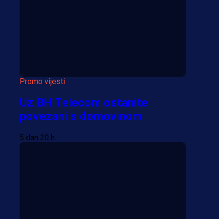
Više vijesti
Promo vijesti
Uz BH Telecom ostanite
povezani s domovinom
5 dan 20 h