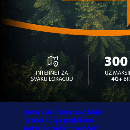
A Selekcija
Sve je gotovo: Edin Džeko
donio odluku, evo gdje
nastavlja karijeru!
1 sedmica 3 dan
A Selekcija
Ovo niko nije očekivao:
Nikola Vasilj iznenadio
izborom novog kluba!
3 sedmica 4 dan
A Selekcija
Jovo Lukić ima novi klub:
Trener Cluja praktično
potvrdio veliki transfer!