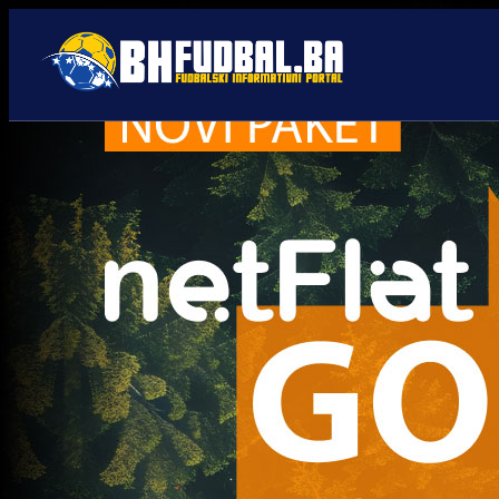
FK Radnički
Trenutno nema novosti za navedeni tag.
Najčitanije
Najnovije
A Selekcija
UEFA kaznila BiH: Navijači
neće moći pratiti Zmajeve u
Poljskoj i Rumuniji!
4 sedmica 16 h