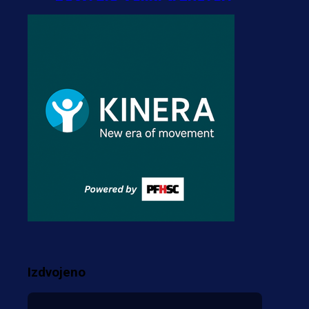
2 dan 9 h
A Selekcija
Stigla potvrda od
predsjednika kluba: Jovo
Lukić uskoro pravi
transfer!?
3 sedmica 3 dan
A Selekcija
Zmajevi dobili veliko
pojačanje: Fudbaler
Olympiacosa želi obući
dres BiH!
Izdvojeno
3 sedmica 2 dan