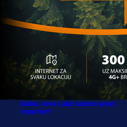
Ovo niko nije očekivao: Nikola
Vasilj iznenadio izborom novog
kluba!
4 sedmica 7 h
A Selekcija
Jovo Lukić ima novi klub: Trener
Cluja praktično potvrdio veliki
transfer!
5 dan 6 h
A Selekcija
Stigla potvrda od predsjednika
kluba: Jovo Lukić uskoro pravi
transfer!?
3 sedmica 6 dan