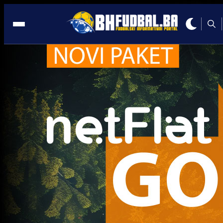
FK Laktaši
Trenutno nema novosti za navedeni tag.
Najčitanije
Najnovije
A Selekcija
Sve je gotovo: Edin Džeko donio
odluku, evo gdje nastavlja karijeru
1 sedmica 6 dan
A Selekcija