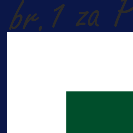
A Selekcija
Kakva partija Omerovića: Postiga
dva gola za samo tri minute!
8 h 41 min