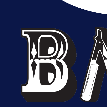
A Selekcija
Muharemović se ozbiljno nameće 
Leedsu: Nova dobra partija bh.
reprezentativca!
8 h 58 min