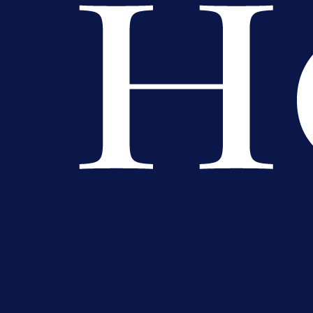
Premijer liga BiH
Bez pobjednika u Mostaru:
Sarajevo kiksalo na startu
prvenstva!
5 h 32 min