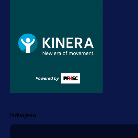
A Selekcija
Zmajevi dobili veliko pojačanje:
Fudbaler Olympiacosa želi obući
dres BiH!
3 sedmica 5 dan
Premijer liga BiH
Misimović priveden: SIPA ga tereti
za pranje novca, pretresaju
prostorije FK Borac!
2 sedmica 1 dan
Više vijesti
Izdvojeno