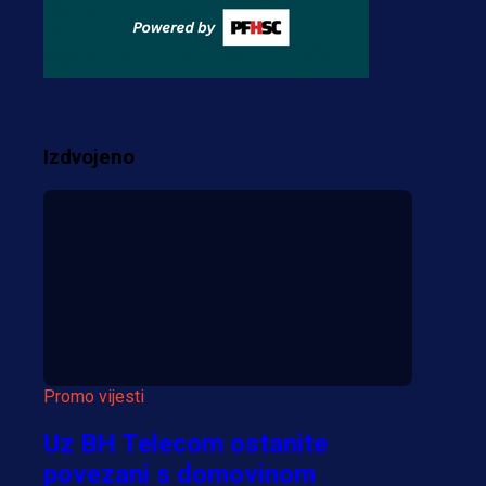
3 sedmica 3 dan
Premijer liga BiH
Misimović priveden: SIPA
ga tereti za pranje novca,
pretresaju prostorije FK
Izdvojeno
Borac!
2 sedmica 3 h
Više vijesti
Promo vijesti
Uz BH Telecom ostanite
povezani s domovinom