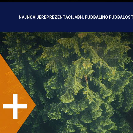
NAJNOVIJE
REPREZENTACIJA
BH. FUDBAL
INO FUDBAL
OST