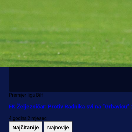
Premijer liga BiH
FK Željezničar: Protiv Radnika svi na ”Grbavicu”
4 godina 2 mjesec
Najčitanije
Najnovije