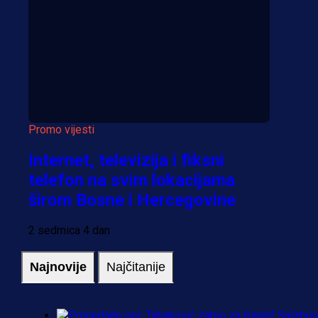
Promo vijesti
Internet, televizija i fiksni
telefon na svim lokacijama
širom Bosne i Hercegovine
2 sedmica 4 dan
Najnovije
Najčitanije