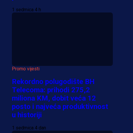
1 sedmica 4 h
Promo vijesti
Rekordno polugodište BH
Telecoma: prihodi 275,2
miliona KM, dobit veća 12
posto i najveća produktivnost
u historiji
1 sedmica 4 dan