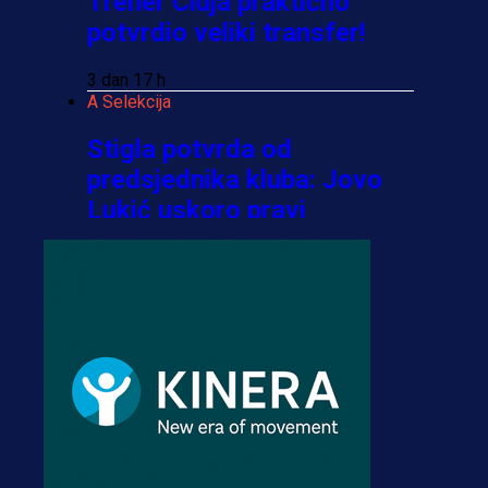
Trener Cluja praktično
potvrdio veliki transfer!
3 dan 17 h
A Selekcija
Stigla potvrda od
predsjednika kluba: Jovo
Lukić uskoro pravi
transfer!?
3 sedmica 4 dan
A Selekcija
Zmajevi dobili veliko
pojačanje: Fudbaler
Olympiacosa želi obući
dres BiH!