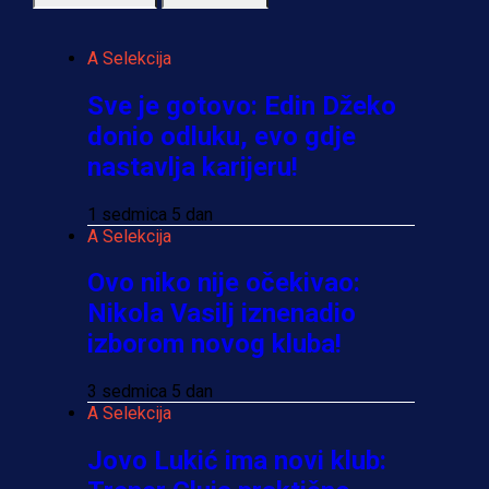
A Selekcija
Sve je gotovo: Edin Džeko
donio odluku, evo gdje
nastavlja karijeru!
1 sedmica 5 dan
A Selekcija
Ovo niko nije očekivao:
Nikola Vasilj iznenadio
izborom novog kluba!
3 sedmica 5 dan
A Selekcija
Jovo Lukić ima novi klub: