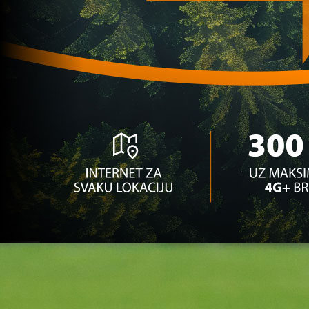
Premijer liga BiH
Sarajevo i Željo saznali potencijalne evropske 
1 godina 2 mjesec