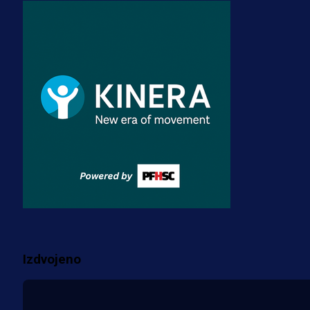
Premijer liga BiH
Misimović priveden: SIPA ga tereti
za pranje novca, pretresaju
prostorije FK Borac!
2 sedmica 3 dan
Reprezentacije
Bio je uhapšen s Tijanom Ajfon u
BiH, a sada sudi finale Svjetskog
prvenstva!
3 sedmica 3 dan
Više vijesti
Izdvojeno