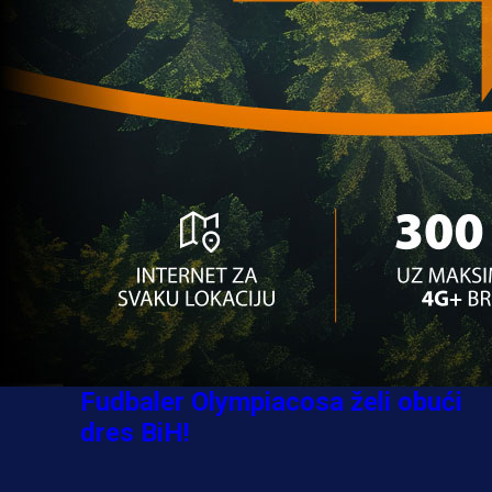
Jovo Lukić ima novi klub: Trener
Cluja praktično potvrdio veliki
transfer!
6 dan 20 h
A Selekcija
Stigla potvrda od predsjednika
kluba: Jovo Lukić uskoro pravi
transfer!?
4 sedmica 1 dan
A Selekcija
Zmajevi dobili veliko pojačanje:
Fudbaler Olympiacosa želi obući
dres BiH!
4 sedmica 12 min