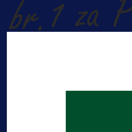
Premijer liga BiH
Borac do pobjede, ali scene iz