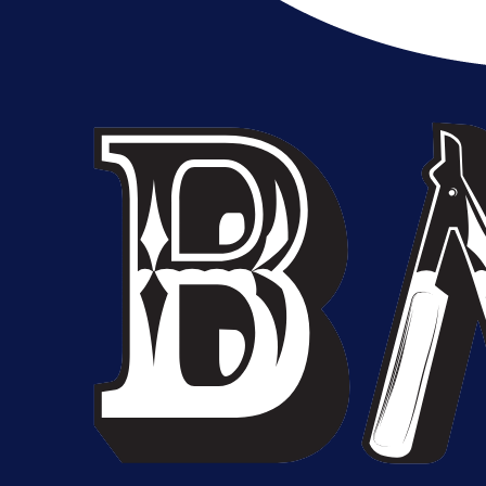
A Selekcija
Potencijalni reprezentativac BiH
pred velikim transferom: Ide kod
Demirovića u Stuttgart!
1 dan 4 h