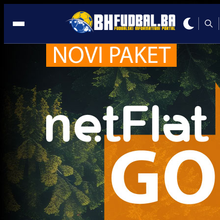
Eman Košpo
Trenutno nema novosti za navedeni tag.
Najčitanije
Najnovije
A Selekcija
Sve je gotovo: Edin Džeko donio
odluku, evo gdje nastavlja karijeru
2 sedmica 1 dan
A Selekcija