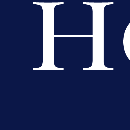
veterana 505. viteške brigade!
38 min 13 sekunda