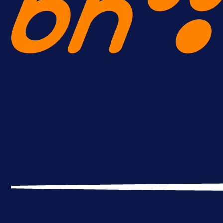
Zanimljivosti
Bužim ponovo odao počast
herojima: Održan 24. turnir