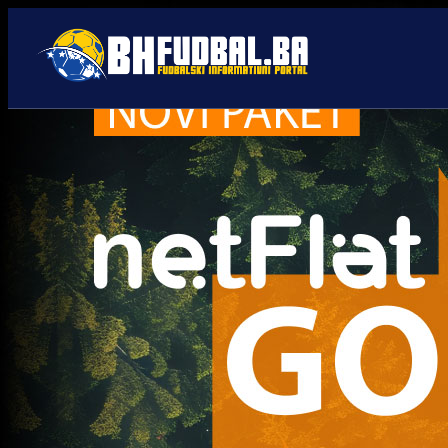
Edin Marić
Trenutno nema novosti za navedeni tag.
Najčitanije
Najnovije
A Selekcija
UEFA kaznila BiH: Navijači
neće moći pratiti Zmajeve u
Poljskoj i Rumuniji!
4 sedmica 14 h