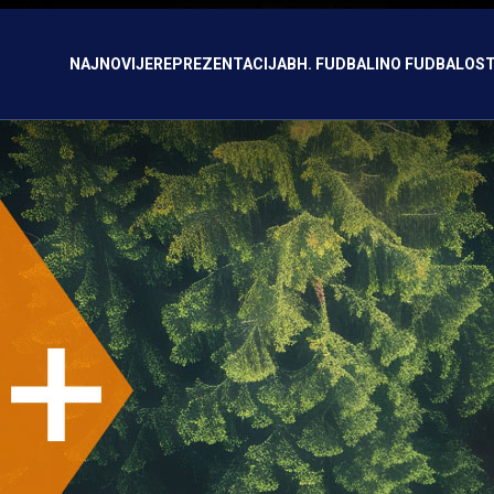
NAJNOVIJE
REPREZENTACIJA
BH. FUDBAL
INO FUDBAL
OST