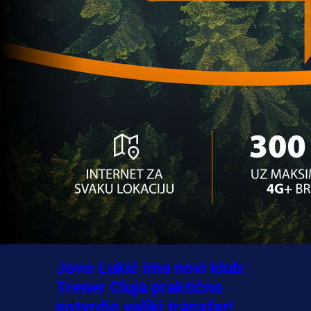
A Selekcija
Sve je gotovo: Edin Džeko
donio odluku, evo gdje
nastavlja karijeru!
1 sedmica 3 dan
A Selekcija
Ovo niko nije očekivao:
Nikola Vasilj iznenadio
izborom novog kluba!
3 sedmica 4 dan
A Selekcija
Jovo Lukić ima novi klub:
Trener Cluja praktično
potvrdio veliki transfer!