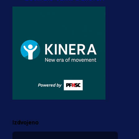
2 dan 7 h
A Selekcija
Stigla potvrda od
predsjednika kluba: Jovo
Lukić uskoro pravi
transfer!?
3 sedmica 3 dan
A Selekcija
Zmajevi dobili veliko
pojačanje: Fudbaler
Olympiacosa želi obući
dres BiH!
Izdvojeno
3 sedmica 2 dan