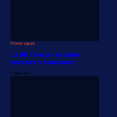
Više vijesti
Promo vijesti
Uz BH Telecom ostanite
povezani s domovinom
5 dan 18 h