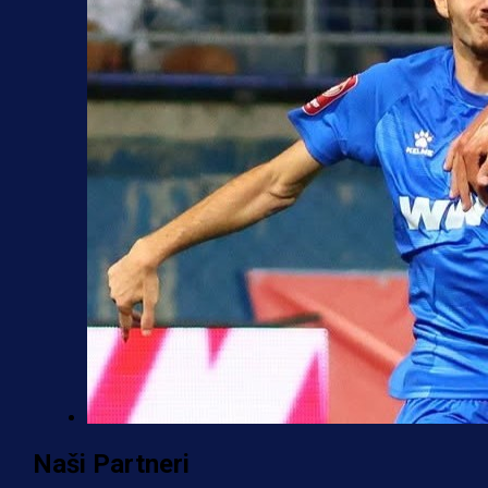
Premijer liga BiH
Naši Partneri
Željo uprkos svim problemima kren