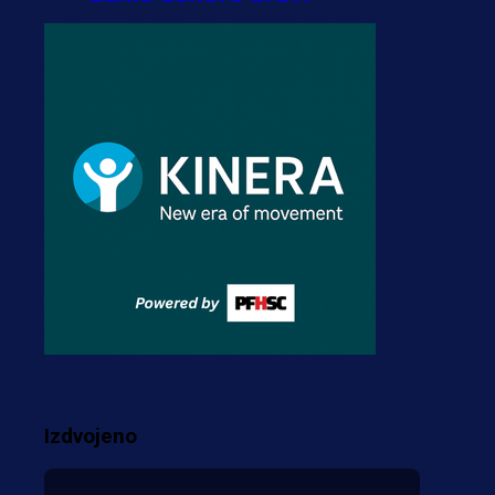
transfer!?
3 sedmica 5 dan
A Selekcija
Zmajevi dobili veliko
pojačanje: Fudbaler
Olympiacosa želi obući
dres BiH!
3 sedmica 4 dan
Premijer liga BiH
Misimović priveden: SIPA
ga tereti za pranje novca,
pretresaju prostorije FK
Izdvojeno
Borac!
2 sedmica 1 dan