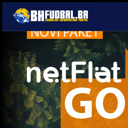
Druge llige
Trenutno nema novosti za navedeni tag.
Najčitanije
Najnovije
A Selekcija
Sve je gotovo: Edin Džeko
donio odluku, evo gdje
nastavlja karijeru!
1 sedmica 6 dan