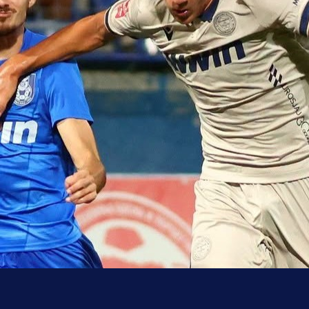
uo pobjedom: Plavi slavili na Grbavici!