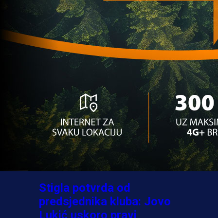
A Selekcija
Ovo niko nije očekivao:
Nikola Vasilj iznenadio
izborom novog kluba!
3 sedmica 6 dan
A Selekcija
Jovo Lukić ima novi klub:
Trener Cluja praktično
potvrdio veliki transfer!
4 dan 15 h
A Selekcija
Stigla potvrda od
predsjednika kluba: Jovo
Lukić uskoro pravi