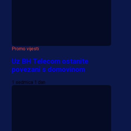
Više vijesti
Promo vijesti
Uz BH Telecom ostanite
povezani s domovinom
1 sedmica 1 dan