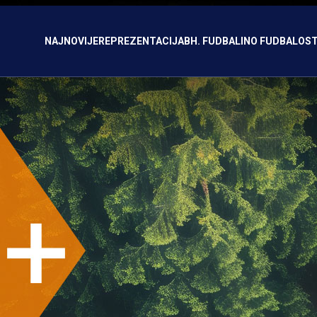
NAJNOVIJE
REPREZENTACIJA
BH. FUDBAL
INO FUDBAL
OST