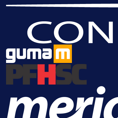
A Selekcija
Samed Baždar predstavljen u
novom klubu, nosit će kultni broj
devet!
14 h 23 min
A Selekcija
Pogledajte gol: Tabaković zabio z
trijumf Salzburga u Evropskoj ligi!
18 h 9 min