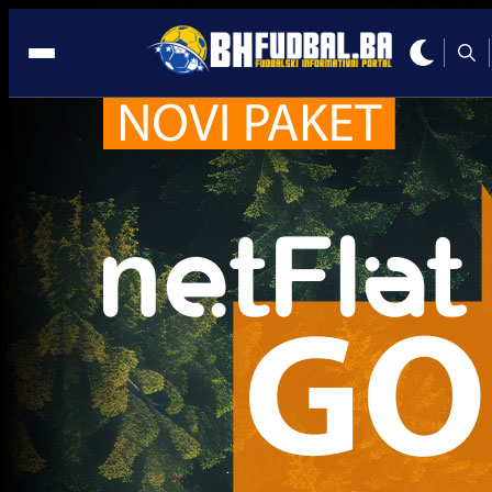
Diego Maradona
Trenutno nema novosti za navedeni tag.
Najčitanije
Najnovije
A Selekcija
Sve je gotovo: Edin Džeko donio
odluku, evo gdje nastavlja karijeru
1 sedmica 5 dan
A Selekcija