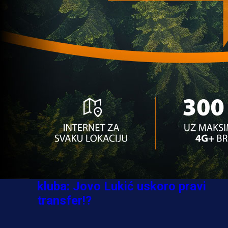
Ovo niko nije očekivao: Nikola
Vasilj iznenadio izborom novog
kluba!
3 sedmica 6 dan
A Selekcija
Jovo Lukić ima novi klub: Trener
Cluja praktično potvrdio veliki
transfer!
4 dan 10 h
A Selekcija
Stigla potvrda od predsjednika
kluba: Jovo Lukić uskoro pravi
transfer!?
3 sedmica 5 dan