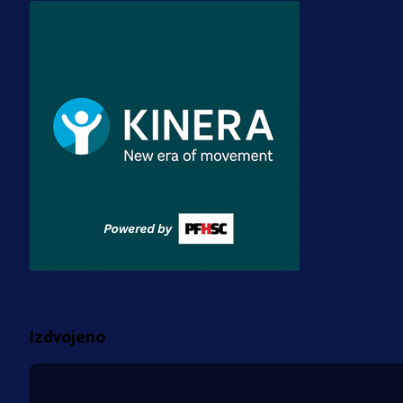
A Selekcija
Zmajevi dobili veliko pojačanje:
Fudbaler Olympiacosa želi obući
dres BiH!
3 sedmica 4 dan
Premijer liga BiH
Misimović priveden: SIPA ga tereti
za pranje novca, pretresaju
prostorije FK Borac!
2 sedmica 20 h
Više vijesti
Izdvojeno