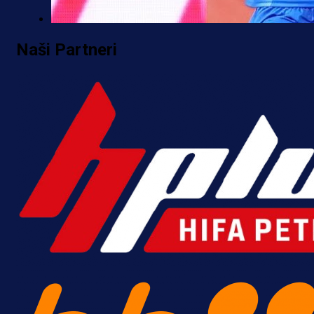
Premijer liga BiH
Naši Partneri
Željo uprkos svim problemima
krenuo pobjedom: Plavi slavili na
Grbavici!
10 h 25 min