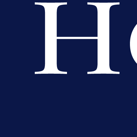
Premijer liga BiH
Grbavica se prisjetila Izeta Nanića
Manijaci razvili posebnu parolu!
11 h 13 min