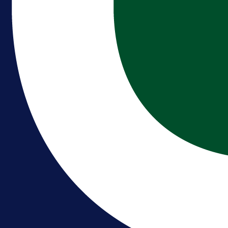
A Selekcija
Reprezentativac BiH bi mogao
postati novo pojačanje Hajduka!
1 dan 14 h