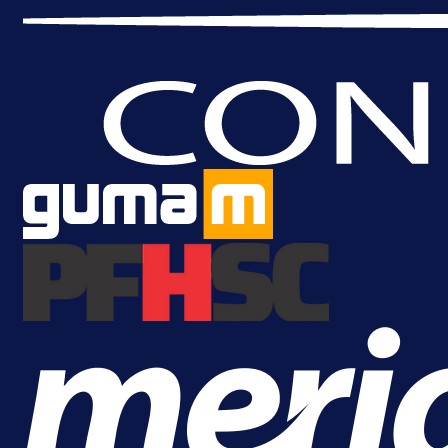
A Selekcija
Lukić seli u Bundesligu? Dva
njemačka kluba krenula po bh.
reprezentativca!
1 dan 14 h