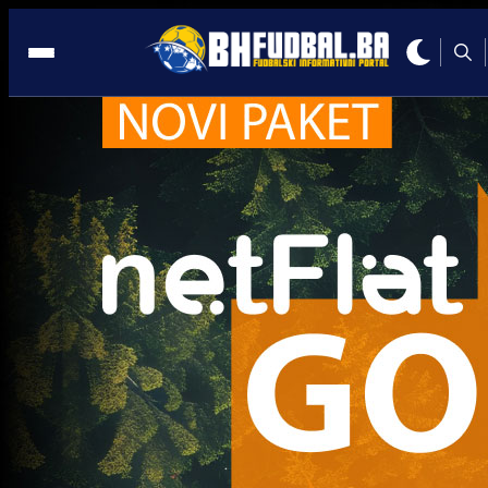
Dennis Hadžikadunić
Trenutno nema novosti za navedeni tag.
Najčitanije
Najnovije
A Selekcija
Sve je gotovo: Edin Džeko donio
odluku, evo gdje nastavlja karijeru
1 sedmica 4 dan
A Selekcija