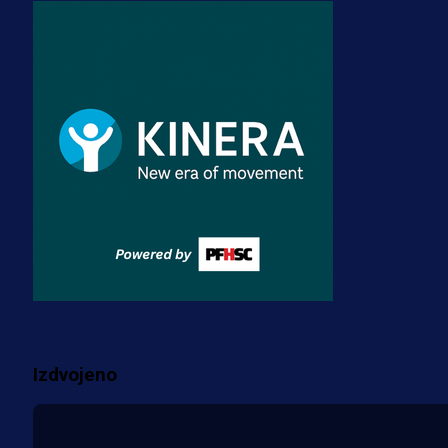
A Selekcija
Zmajevi dobili veliko pojačanje:
Fudbaler Olympiacosa želi obući
dres BiH!
3 sedmica 3 dan
Premijer liga BiH
Misimović priveden: SIPA ga tereti
za pranje novca, pretresaju
prostorije FK Borac!
1 sedmica 6 dan
Više vijesti
Izdvojeno