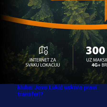
Ovo niko nije očekivao: Nikola
Vasilj iznenadio izborom novog
kluba!
3 sedmica 5 dan
A Selekcija
Jovo Lukić ima novi klub: Trener
Cluja praktično potvrdio veliki
transfer!
3 dan 8 h
A Selekcija
Stigla potvrda od predsjednika
kluba: Jovo Lukić uskoro pravi
transfer!?
3 sedmica 4 dan