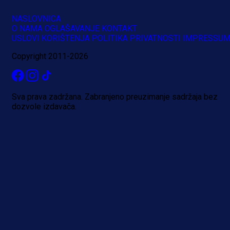
NASLOVNICA
O NAMA
OGLAŠAVANJE
KONTAKT
A Selekcija
USLOVI KORIŠTENJA
POLITIKA PRIVATNOSTI
IMPRESSU
Brat Kerima Alajbegovića pozvan 
Copyright 2011-2026
reprezentaciju Njemačke!
1 dan 14 h
Sva prava zadržana. Zabranjeno preuzimanje sadržaja bez
dozvole izdavača.
Više vijesti