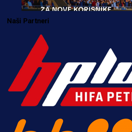
Naši Partneri
Promo vijesti
MrBit: Isprati kvalifikacije za elitn
evropska takmičenja i preuzmi
bonus dobrodošlice!
16 h 3 sekunda