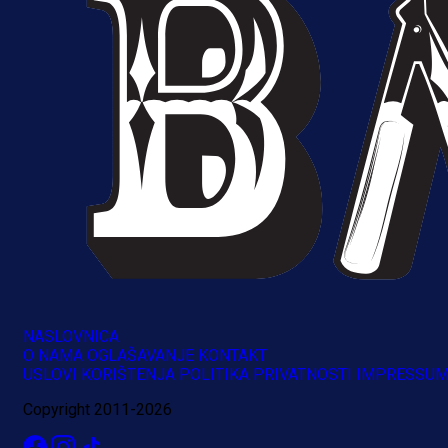
NASLOVNICA
O NAMA
OGLAŠAVANJE
KONTAKT
A Selekcija
USLOVI KORIŠTENJA
POLITIKA PRIVATNOSTI
IMPRESSU
Brat Kerima Alajbegovića pozvan 
Copyright 2011-2026
reprezentaciju Njemačke!