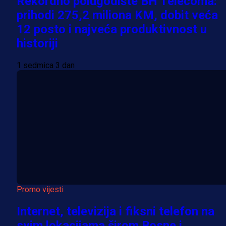
Rekordno polugodište BH Telecoma:
prihodi 275,2 miliona KM, dobit veća
12 posto i najveća produktivnost u
historiji
1 sedmica 3 dan
Promo vijesti
Internet, televizija i fiksni telefon na
svim lokacijama širom Bosne i