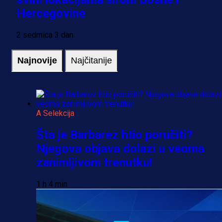
Hercegovine
2 sedmica 3 dan
Najnovije
Najčitanije
A Selekcija
Šta je Barbarez htio poručiti?
Njegova objava dolazi u veoma
zanimljivom trenutku!
1 h 4 min