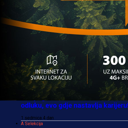
1 godina 2 mjesec
Najčitanije
Najnovije
A Selekcija
UEFA kaznila BiH: Navijači neće
moći pratiti Zmajeve u Poljskoj i
Rumuniji!
4 sedmica 1 dan
A Selekcija
Sve je gotovo: Edin Džeko donio
odluku, evo gdje nastavlja karijeru
1 sedmica 4 dan
A Selekcija