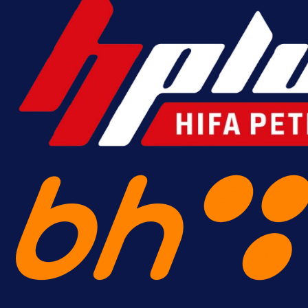
MrBit: Isprati kvalifikacije za elitn
evropska takmičenja i preuzmi
bonus dobrodošlice!
8 h 27 min