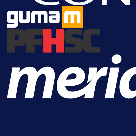
njemačka kluba krenula po bh.
reprezentativca!
1 dan 7 h