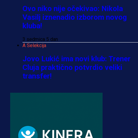
Ovo niko nije očekivao: Nikola
Vasilj iznenadio izborom novog
kluba!
3 sedmica 5 dan
A Selekcija
Jovo Lukić ima novi klub: Trener
Cluja praktično potvrdio veliki
transfer!
3 dan 1 h
A Selekcija
Stigla potvrda od predsjednika
kluba: Jovo Lukić uskoro pravi
transfer!?