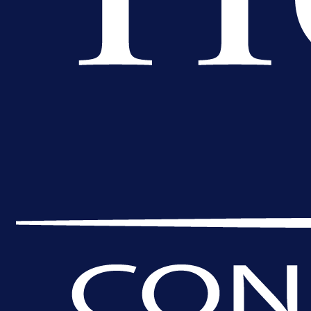
A Selekcija
Lukić seli u Bundesligu? Dva