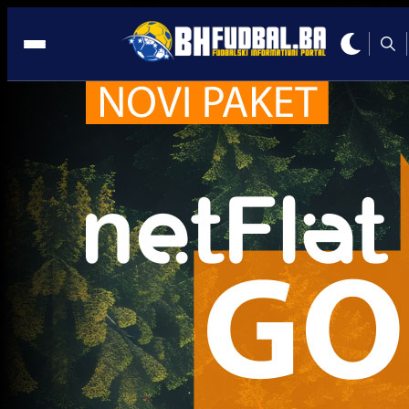
Atalnata
Zanimljivosti
Hrvatski trener na pragu angažmana u Italiji