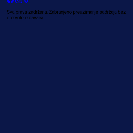
1 dan 7 h
Sva prava zadržana. Zabranjeno preuzimanje sadržaja bez
dozvole izdavača.
Više vijesti