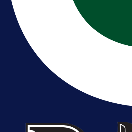
A Selekcija
Reprezentativac BiH bi mogao
postati novo pojačanje Hajduka!
1 dan 7 h