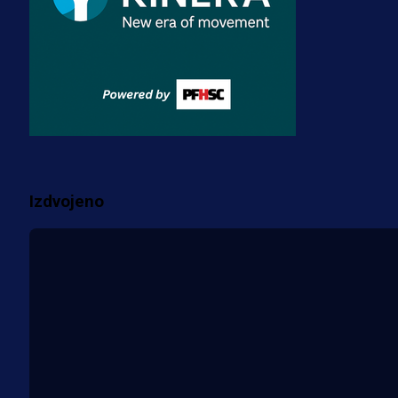
3 sedmica 4 dan
A Selekcija
Zmajevi dobili veliko pojačanje:
Fudbaler Olympiacosa želi obući
dres BiH!
3 sedmica 3 dan
Više vijesti
Izdvojeno