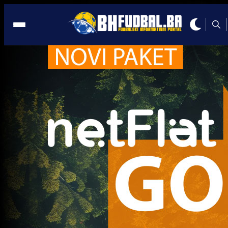
Andrija Vukoje
Lige petice
O njemu će svijet da priča: Ima 17 godina, a već j