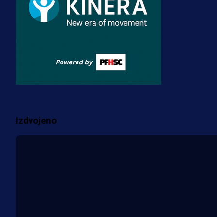
3 sedmica 5 dan
Premijer liga BiH
Misimović priveden: SIPA ga tereti
za pranje novca, pretresaju
prostorije FK Borac!
2 sedmica 1 dan
Više vijesti
Izdvojeno