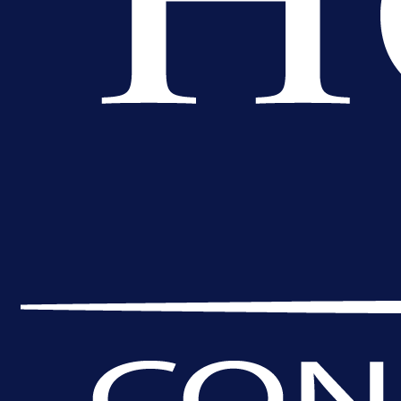
Premijer liga BiH
Bez pobjednika u Mostaru:
Sarajevo kiksalo na startu
prvenstva!
12 h 46 min