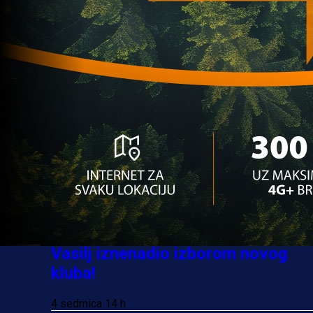
prvim timom Intera
1 godina 4 mjesec
Najčitanije
Najnovije
A Selekcija
Sve je gotovo: Edin Džeko donio
odluku, evo gdje nastavlja karijeru
2 sedmica 3 h
A Selekcija
Ovo niko nije očekivao: Nikola
Vasilj iznenadio izborom novog
kluba!
4 sedmica 14 h