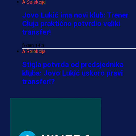
A Selekcija
Jovo Lukić ima novi klub: Trener
Cluja praktično potvrdio veliki
transfer!
5 dan 14 h
A Selekcija
Stigla potvrda od predsjednika
kluba: Jovo Lukić uskoro pravi
transfer!?
3 sedmica 6 dan
A Selekcija
Zmajevi dobili veliko pojačanje:
Fudbaler Olympiacosa želi obući
dres BiH!