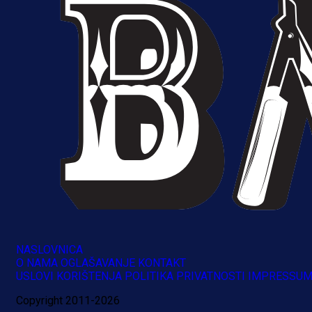
A Selekcija
Muharemović se ozbiljno nameće 
Leedsu: Nova dobra partija bh.
reprezentativca!
16 h 11 min
NASLOVNICA
O NAMA
OGLAŠAVANJE
KONTAKT
USLOVI KORIŠTENJA
POLITIKA PRIVATNOSTI
IMPRESSU
Copyright 2011-2026