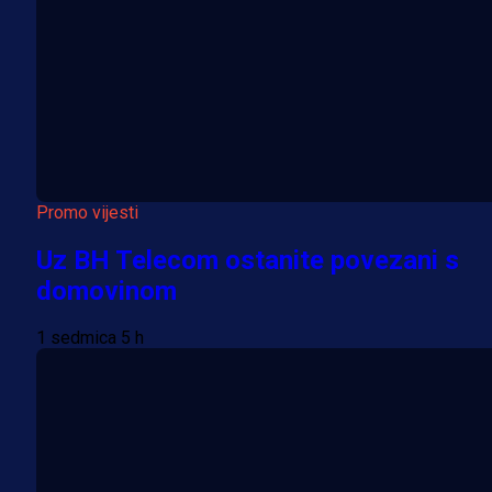
Promo vijesti
Uz BH Telecom ostanite povezani s
domovinom
1 sedmica 5 h