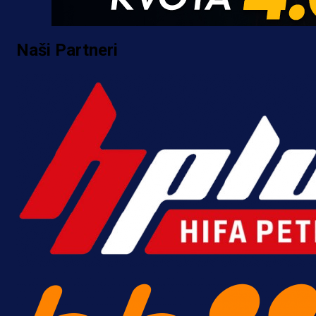
Naši Partneri
Promo vijesti
Počinje Premijer liga BiH: Pronađi
specijale i iskoristi jedinstvenu
ponudu
4 h 11 min
A Selekcija
Šta je Barbarez htio poručiti?
Njegova objava dolazi u veoma
zanimljivom trenutku!