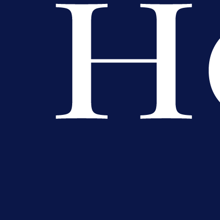
Promo vijesti
MrBit: Isprati kvalifikacije za elitn
evropska takmičenja i preuzmi
bonus dobrodošlice!
1 dan 2 h