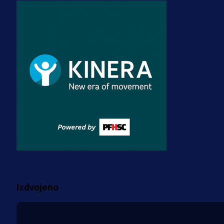
A Selekcija
Zmajevi dobili veliko pojačanje:
Fudbaler Olympiacosa želi obući
dres BiH!
3 sedmica 3 dan
Premijer liga BiH
Misimović priveden: SIPA ga tereti
za pranje novca, pretresaju
prostorije FK Borac!
2 sedmica 4 h
Više vijesti
Izdvojeno