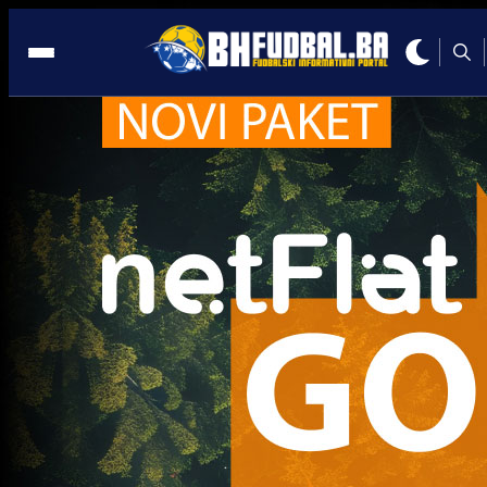
Aldin Ćeman
Trenutno nema novosti za navedeni tag.
Najčitanije
Najnovije
A Selekcija
Sve je gotovo: Edin Džeko donio
odluku, evo gdje nastavlja karijeru
1 sedmica 5 dan
A Selekcija