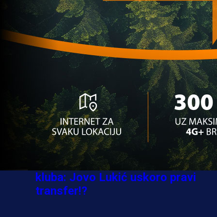
Ovo niko nije očekivao: Nikola
Vasilj iznenadio izborom novog
kluba!
3 sedmica 5 dan
A Selekcija
Jovo Lukić ima novi klub: Trener
Cluja praktično potvrdio veliki
transfer!
3 dan 18 h
A Selekcija
Stigla potvrda od predsjednika
kluba: Jovo Lukić uskoro pravi
transfer!?
3 sedmica 4 dan