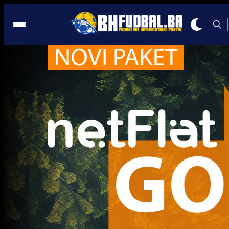
Ajdin Kolašinac
Trenutno nema novosti za navedeni tag.
Najčitanije
Najnovije
A Selekcija
Sve je gotovo: Edin Džeko donio
odluku, evo gdje nastavlja karijeru
1 sedmica 6 dan
A Selekcija