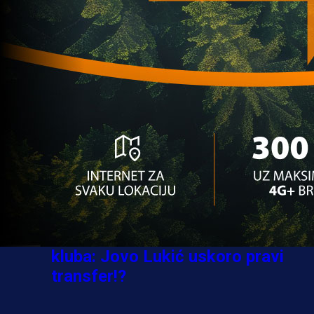
Ovo niko nije očekivao: Nikola
Vasilj iznenadio izborom novog
kluba!
4 sedmica 9 h
A Selekcija
Jovo Lukić ima novi klub: Trener
Cluja praktično potvrdio veliki
transfer!
5 dan 9 h
A Selekcija
Stigla potvrda od predsjednika
kluba: Jovo Lukić uskoro pravi
transfer!?
3 sedmica 6 dan