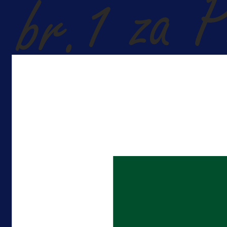
A Selekcija
Kakva partija Omerovića: Postiga
dva gola za samo tri minute!
10 h 59 min