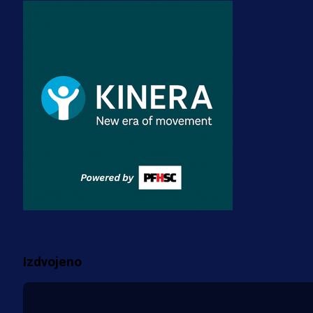
A Selekcija
Zmajevi dobili veliko pojačanje:
Fudbaler Olympiacosa želi obući
dres BiH!
3 sedmica 5 dan
Premijer liga BiH
Misimović priveden: SIPA ga tereti
za pranje novca, pretresaju
prostorije FK Borac!
2 sedmica 1 dan
Više vijesti
Izdvojeno