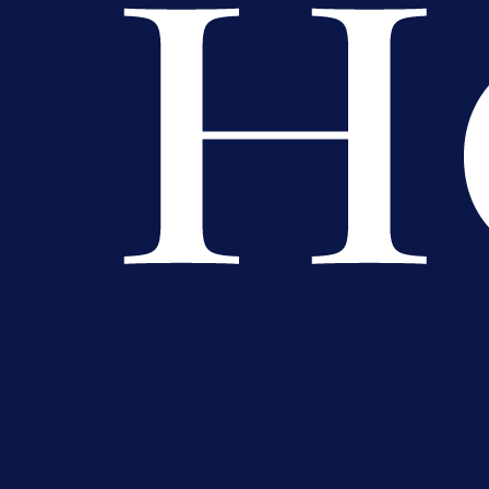
Premijer liga BiH
Bez pobjednika u Mostaru:
Sarajevo kiksalo na startu
prvenstva!
7 h 49 min