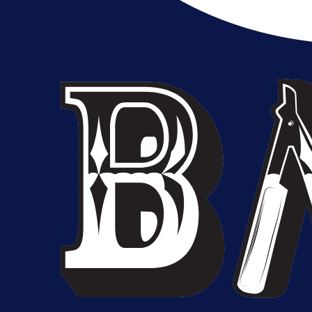
A Selekcija
Muharemović se ozbiljno nameće 
Leedsu: Nova dobra partija bh.
reprezentativca!
11 h 15 min