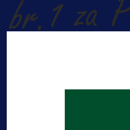
Promo vijesti
Počinje Premijer liga BiH: Pronađi
specijale i iskoristi jedinstvenu
ponudu
1 dan 5 h
Više vijesti