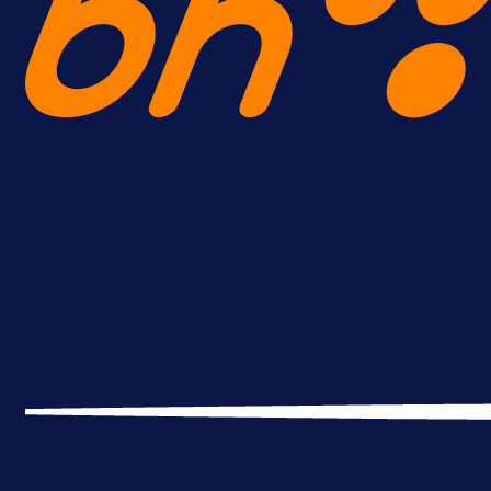
Premijer liga BiH
Željo uprkos svim problemima
krenuo pobjedom: Plavi slavili na
Grbavici!
20 h 2 min