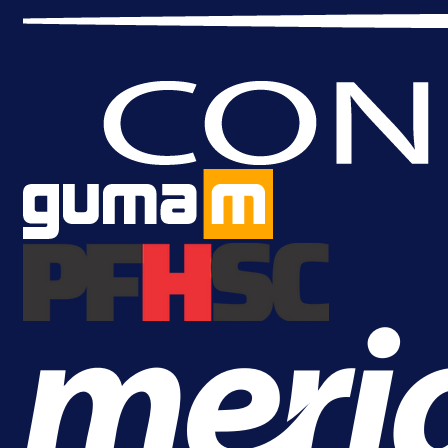
Premijer liga BiH
Grbavica se prisjetila Izeta Nanića
Manijaci razvili posebnu parolu!
20 h 50 min