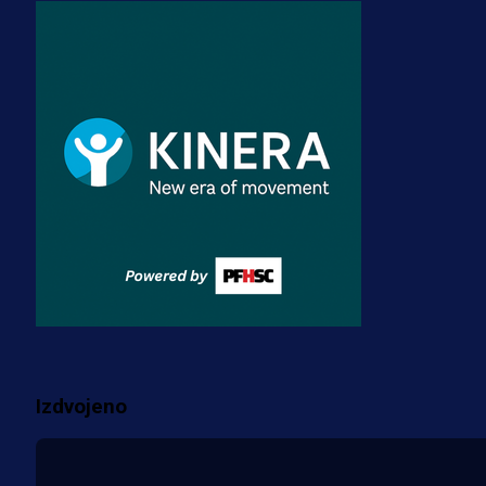
A Selekcija
Zmajevi dobili veliko pojačanje:
Fudbaler Olympiacosa želi obući
dres BiH!
3 sedmica 4 dan
Premijer liga BiH
Misimović priveden: SIPA ga tereti
za pranje novca, pretresaju
prostorije FK Borac!
2 sedmica 1 dan
Više vijesti
Izdvojeno