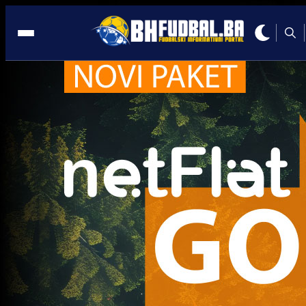
AC Ospitaletto
Trenutno nema novosti za navedeni tag.
Najčitanije
Najnovije
A Selekcija
Sve je gotovo: Edin Džeko donio
odluku, evo gdje nastavlja karijeru
1 sedmica 6 dan
A Selekcija