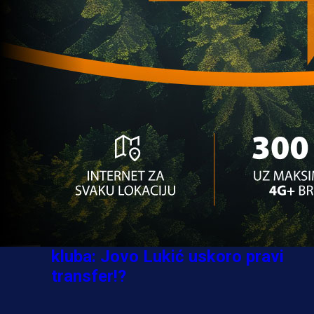
Ovo niko nije očekivao: Nikola
Vasilj iznenadio izborom novog
kluba!
3 sedmica 6 dan
A Selekcija
Jovo Lukić ima novi klub: Trener
Cluja praktično potvrdio veliki
transfer!
4 dan 20 h
A Selekcija
Stigla potvrda od predsjednika
kluba: Jovo Lukić uskoro pravi
transfer!?
3 sedmica 6 dan