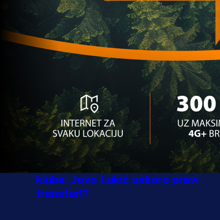
Ovo niko nije očekivao: Nikola
Vasilj iznenadio izborom novog
kluba!
3 sedmica 6 dan
A Selekcija
Jovo Lukić ima novi klub: Trener
Cluja praktično potvrdio veliki
transfer!
3 dan 23 h
A Selekcija
Stigla potvrda od predsjednika
kluba: Jovo Lukić uskoro pravi
transfer!?
3 sedmica 5 dan