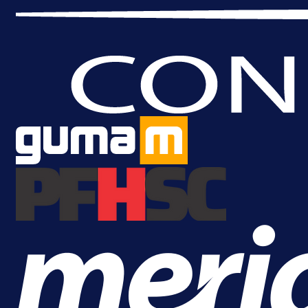
Promo vijesti
MrBit: Isprati kvalifikacije za elitn
evropska takmičenja i preuzmi
bonus dobrodošlice!
1 dan 6 h