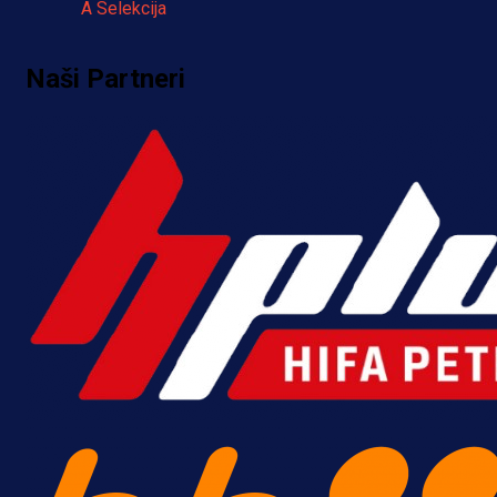
A Selekcija
Pogledajte gol: Tabaković zabio z
Naši Partneri
trijumf Salzburga u Evropskoj ligi!
7 h 22 sekunda