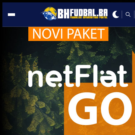
ženski fudbal
Trenutno nema novosti za navedeni tag.
Najčitanije
Najnovije
A Selekcija
Sve je gotovo: Edin Džeko donio
odluku, evo gdje nastavlja karijeru
1 sedmica 5 dan
A Selekcija