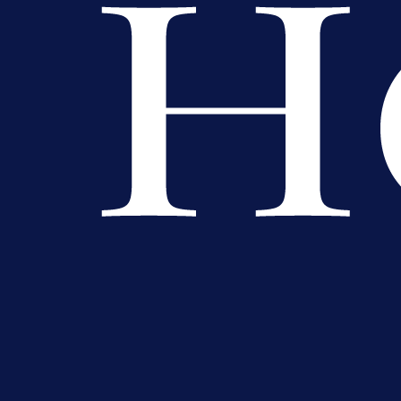
Njegova objava dolazi u veoma
zanimljivom trenutku!
23 h 34 min