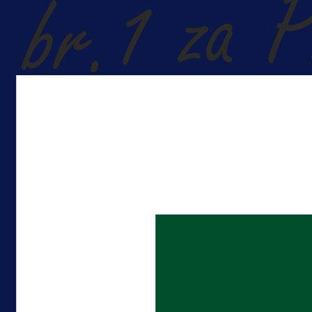
A Selekcija
Lukić seli u Bundesligu? Dva
njemačka kluba krenula po bh.
reprezentativca!
2 dan 5 h
Više vijesti