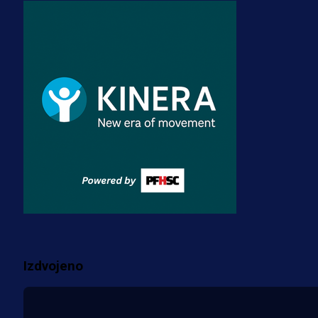
A Selekcija
Zmajevi dobili veliko pojačanje:
Fudbaler Olympiacosa želi obući
dres BiH!
3 sedmica 4 dan
Premijer liga BiH
Misimović priveden: SIPA ga tereti
za pranje novca, pretresaju
prostorije FK Borac!
2 sedmica 9 h
Više vijesti
Izdvojeno