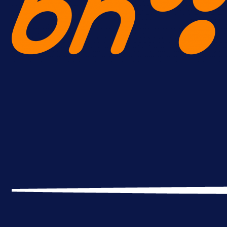
Promo vijesti
Počinje Premijer liga BiH: Pronađi
specijale i iskoristi jedinstvenu
ponudu
9 h 7 min
A Selekcija
Šta je Barbarez htio poručiti?